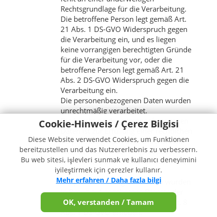
Rechtsgrundlage für die Verarbeitung.
Die betroffene Person legt gemäß Art.
21 Abs. 1 DS-GVO Widerspruch gegen
die Verarbeitung ein, und es liegen
keine vorrangigen berechtigten Gründe
für die Verarbeitung vor, oder die
betroffene Person legt gemäß Art. 21
Abs. 2 DS-GVO Widerspruch gegen die
Verarbeitung ein.
Die personenbezogenen Daten wurden
unrechtmäßig verarbeitet.
Die Löschung der personenbezogenen
Cookie-Hinweis / Çerez Bilgisi
Daten ist zur Erfüllung einer rechtlichen
Diese Website verwendet Cookies, um Funktionen
Verpflichtung nach dem Unionsrecht
bereitzustellen und das Nutzererlebnis zu verbessern.
oder dem Recht der Mitgliedstaaten
Bu web sitesi, işlevleri sunmak ve kullanıcı deneyimini
erforderlich, dem der Verantwortliche
iyileştirmek için çerezler kullanır.
unterliegt.
Mehr erfahren / Daha fazla bilgi
Die personenbezogenen Daten wurden
in Bezug auf angebotene Dienste der
Informationsgesellschaft gemäß Art. 8
OK, verstanden / Tamam
Abs. 1 DS-GVO erhoben.