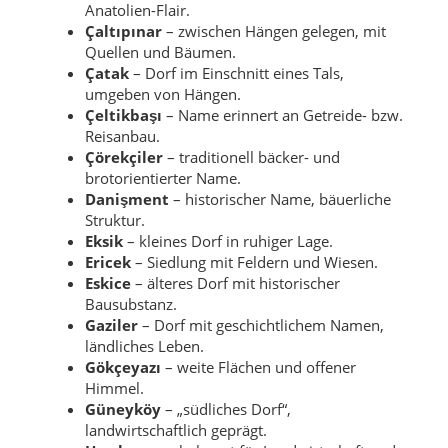
Anatolien-Flair.
Çaltıpınar
– zwischen Hängen gelegen, mit
Quellen und Bäumen.
Çatak
– Dorf im Einschnitt eines Tals,
umgeben von Hängen.
Çeltikbaşı
– Name erinnert an Getreide- bzw.
Reisanbau.
Çörekçiler
– traditionell bäcker- und
brotorientierter Name.
Danişment
– historischer Name, bäuerliche
Struktur.
Eksik
– kleines Dorf in ruhiger Lage.
Ericek
– Siedlung mit Feldern und Wiesen.
Eskice
– älteres Dorf mit historischer
Bausubstanz.
Gaziler
– Dorf mit geschichtlichem Namen,
ländliches Leben.
Gökçeyazı
– weite Flächen und offener
Himmel.
Güneyköy
– „südliches Dorf“,
landwirtschaftlich geprägt.