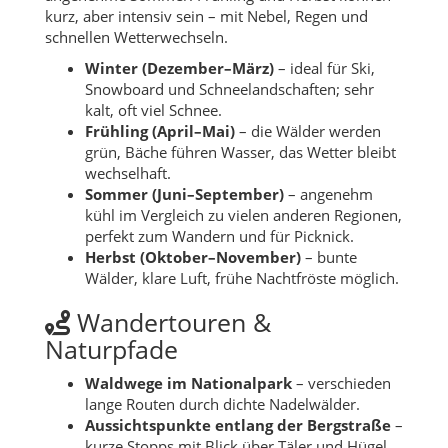
kurz, aber intensiv sein – mit Nebel, Regen und
schnellen Wetterwechseln.
Winter (Dezember–März)
– ideal für Ski,
Snowboard und Schneelandschaften; sehr
kalt, oft viel Schnee.
Frühling (April–Mai)
– die Wälder werden
grün, Bäche führen Wasser, das Wetter bleibt
wechselhaft.
Sommer (Juni–September)
– angenehm
kühl im Vergleich zu vielen anderen Regionen,
perfekt zum Wandern und für Picknick.
Herbst (Oktober–November)
– bunte
Wälder, klare Luft, frühe Nachtfröste möglich.
Wandertouren &
Naturpfade
Waldwege im Nationalpark
– verschieden
lange Routen durch dichte Nadelwälder.
Aussichtspunkte entlang der Bergstraße
–
kurze Stopps mit Blick über Täler und Hügel.