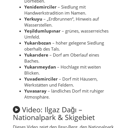
Dorfleben.
Yenidemirciler
– Siedlung mit
Handwerkstradition im Namen.
Yerkuyu
– „Erdbrunnen“, Hinweis auf
Wasserstellen.
Yeşildumlupınar
– grünes, wasserreiches
Umfeld.
Yukarıbozan
– höher gelegene Siedlung
oberhalb des Tals.
Yukarıdere
– Dorf am Oberlauf eines
Baches.
Yukarımeydan
– Hochlage mit weiten
Blicken.
Yuvademirciler
– Dorf mit Häusern,
Werkstätten und Feldern.
Yuvasaray
– ländliches Dorf mit ruhiger
Atmosphäre.
Video: Ilgaz Dağı –
Nationalpark & Skigebiet
Dieses Video zeigt den Ilgaz-Berg, den Nationalpark