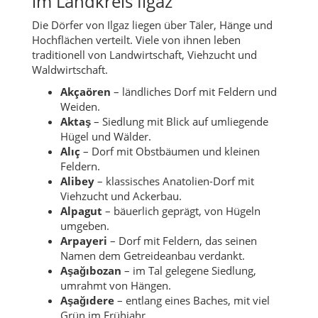
im Landkreis Ilgaz
Die Dörfer von Ilgaz liegen über Täler, Hänge und
Hochflächen verteilt. Viele von ihnen leben
traditionell von Landwirtschaft, Viehzucht und
Waldwirtschaft.
Akçaören
– ländliches Dorf mit Feldern und
Weiden.
Aktaş
– Siedlung mit Blick auf umliegende
Hügel und Wälder.
Alıç
– Dorf mit Obstbäumen und kleinen
Feldern.
Alibey
– klassisches Anatolien-Dorf mit
Viehzucht und Ackerbau.
Alpagut
– bäuerlich geprägt, von Hügeln
umgeben.
Arpayeri
– Dorf mit Feldern, das seinen
Namen dem Getreideanbau verdankt.
Aşağıbozan
– im Tal gelegene Siedlung,
umrahmt von Hängen.
Aşağıdere
– entlang eines Baches, mit viel
Grün im Frühjahr.