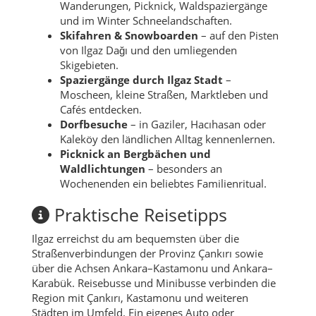
Wanderungen, Picknick, Waldspaziergänge
und im Winter Schneelandschaften.
Skifahren & Snowboarden
– auf den Pisten
von Ilgaz Dağı und den umliegenden
Skigebieten.
Spaziergänge durch Ilgaz Stadt
–
Moscheen, kleine Straßen, Marktleben und
Cafés entdecken.
Dorfbesuche
– in Gaziler, Hacıhasan oder
Kaleköy den ländlichen Alltag kennenlernen.
Picknick an Bergbächen und
Waldlichtungen
– besonders an
Wochenenden ein beliebtes Familienritual.
Praktische Reisetipps
Ilgaz erreichst du am bequemsten über die
Straßenverbindungen der Provinz Çankırı sowie
über die Achsen Ankara–Kastamonu und Ankara–
Karabük. Reisebusse und Minibusse verbinden die
Region mit Çankırı, Kastamonu und weiteren
Städten im Umfeld. Ein eigenes Auto oder