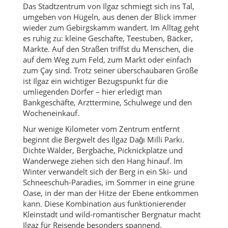
Das Stadtzentrum von Ilgaz schmiegt sich ins Tal,
umgeben von Hügeln, aus denen der Blick immer
wieder zum Gebirgskamm wandert. Im Alltag geht
es ruhig zu: kleine Geschäfte, Teestuben, Bäcker,
Märkte. Auf den Straßen triffst du Menschen, die
auf dem Weg zum Feld, zum Markt oder einfach
zum Çay sind. Trotz seiner überschaubaren Größe
ist Ilgaz ein wichtiger Bezugspunkt für die
umliegenden Dörfer – hier erledigt man
Bankgeschäfte, Arzttermine, Schulwege und den
Wocheneinkauf.
Nur wenige Kilometer vom Zentrum entfernt
beginnt die Bergwelt des Ilgaz Dağı Milli Parkı.
Dichte Wälder, Bergbäche, Picknickplätze und
Wanderwege ziehen sich den Hang hinauf. Im
Winter verwandelt sich der Berg in ein Ski- und
Schneeschuh-Paradies, im Sommer in eine grüne
Oase, in der man der Hitze der Ebene entkommen
kann. Diese Kombination aus funktionierender
Kleinstadt und wild-romantischer Bergnatur macht
Ilgaz für Reisende besonders spannend.