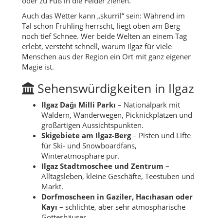
oder zu Fuß in die Felder ziehen.
Auch das Wetter kann „skurril“ sein: Während im
Tal schon Frühling herrscht, liegt oben am Berg
noch tief Schnee. Wer beide Welten an einem Tag
erlebt, versteht schnell, warum Ilgaz für viele
Menschen aus der Region ein Ort mit ganz eigener
Magie ist.
Sehenswürdigkeiten in Ilgaz
Ilgaz Dağı Milli Parkı
– Nationalpark mit
Wäldern, Wanderwegen, Picknickplätzen und
großartigen Aussichtspunkten.
Skigebiete am Ilgaz-Berg
– Pisten und Lifte
für Ski- und Snowboardfans,
Winteratmosphäre pur.
Ilgaz Stadtmoschee und Zentrum
–
Alltagsleben, kleine Geschäfte, Teestuben und
Markt.
Dorfmoscheen in Gaziler, Hacıhasan oder
Kayı
– schlichte, aber sehr atmosphärische
Gotteshäuser.