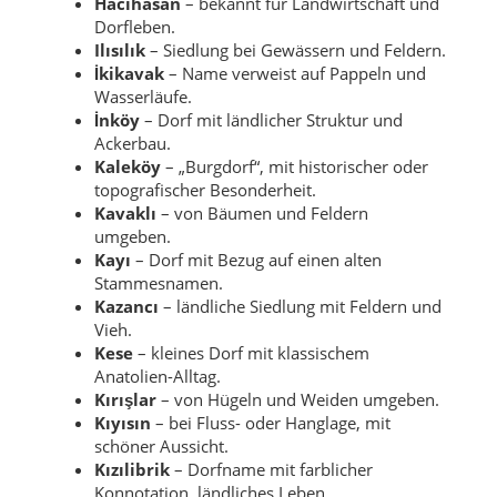
Hacıhasan
– bekannt für Landwirtschaft und
Dorfleben.
Ilısılık
– Siedlung bei Gewässern und Feldern.
İkikavak
– Name verweist auf Pappeln und
Wasserläufe.
İnköy
– Dorf mit ländlicher Struktur und
Ackerbau.
Kaleköy
– „Burgdorf“, mit historischer oder
topografischer Besonderheit.
Kavaklı
– von Bäumen und Feldern
umgeben.
Kayı
– Dorf mit Bezug auf einen alten
Stammesnamen.
Kazancı
– ländliche Siedlung mit Feldern und
Vieh.
Kese
– kleines Dorf mit klassischem
Anatolien-Alltag.
Kırışlar
– von Hügeln und Weiden umgeben.
Kıyısın
– bei Fluss- oder Hanglage, mit
schöner Aussicht.
Kızılibrik
– Dorfname mit farblicher
Konnotation, ländliches Leben.