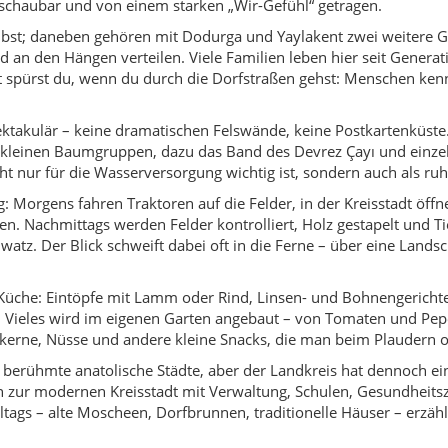
he Küche: Eintöpfe mit Lamm oder Rind, Linsen- und Bohnengerichte
. Vieles wird im eigenen Garten angebaut – von Tomaten und Pepe
erne, Nüsse und andere kleine Snacks, die man beim Plaudern ode
ele berühmte anatolische Städte, aber der Landkreis hat dennoch 
n zur modernen Kreisstadt mit Verwaltung, Schulen, Gesundheits
ltags – alte Moscheen, Dorfbrunnen, traditionelle Häuser – erzä
itbringen. Nicht für eine Liste von „Pflicht-Sehenswürdigkeiten“,
t. Ein Spaziergang durch die Mahalle von Orta, eine Fahrt nach
yıören, Sakaeli oder Yenice – all das sind Erlebnisse, die wenig
n Zentralanatolien ein Stück echtes, ungefiltertes Alltagsleben g
schaft die wichtigsten kulturellen Säulen. Hochzeiten, Beschneid
ranstaltungen spielt die Musik eine zentrale Rolle: traditionelle
t sind.
rn gelebte Praxis. Wer durchs Dorf läuft, wird oft mit einem „Hoş
 Handwerke gepflegt – vom Backen im Steinofen über das Herstell
n.