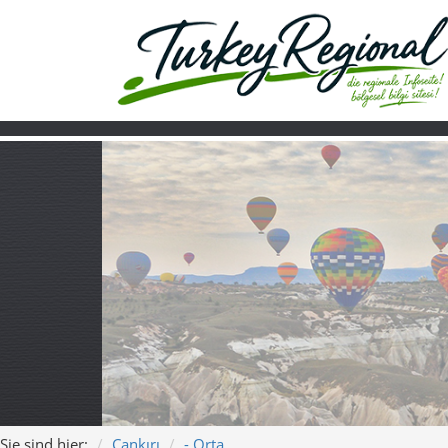
Sie sind hier:
Çankırı
- Orta
Home
Turkiye
Über uns
Video
Orta – Hügel, Dö
Song: „Weite Wege von
Dieser moderne, episch-romantische Schlager