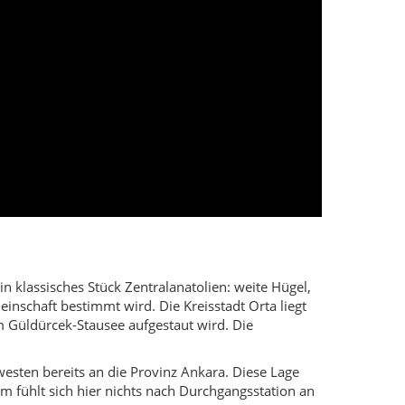
ein klassisches Stück Zentralanatolien: weite Hügel,
inschaft bestimmt wird. Die Kreisstadt Orta liegt
m Güldürcek-Stausee aufgestaut wird. Die
sten bereits an die Provinz Ankara. Diese Lage
fühlt sich hier nichts nach Durchgangsstation an
e Gemeinden zum Landkreis. Drumherum liegen über
tionen, betreiben Feldbau, Viehhaltung und kleine
nen sich beim Namen, Türen stehen offen, und ein
Aber gerade darin liegt der Reiz: Weite, Horizont,
Zuflüsse, die sich durch die Täler ziehen. In der
higer Ausflugs- und Angelpunkt dient.
fnen die kleinen Läden und Teehäuser, und auf dem
iere versorgt, abends treffen sich die Menschen im
haft, die nicht laut um Aufmerksamkeit ruft,