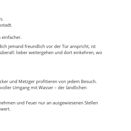
tvoller Umgang mit Wasser – der ländlichen
tnehmen und Feuer nur an ausgewiesenen Stellen
wert.
 Bulgur- und Reisgerichte, dazu Joghurt, Ayran und
 und Kräuter im eigenen Garten gezogen, dazu
n Hausgerichte – oft viel spannender als ein
üse und Teigspeisen) eignen sich hervorragend, um