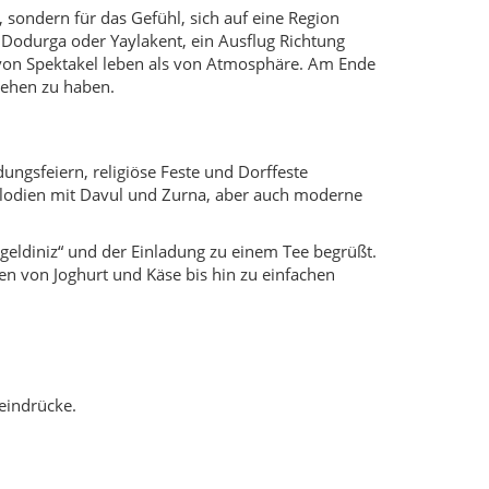
feindrücke.
s.
stadt.
 einfacher.
ch jemand freundlich vor der Tür anspricht, ist
 überall: lieber weitergehen und dort einkehren, wo
 Bäcker und Metzger profitieren von jedem Besuch.