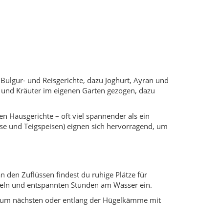
n den Zuflüssen findest du ruhige Plätze für
geln und entspannten Stunden am Wasser ein.
 zum nächsten oder entlang der Hügelkämme mit
t mit Musik, Bühnenprogramm und Ständen, das auf
ranstaltungen den Jahreslauf.
nach aktuellen Veranstaltungen zu fragen.
ens, ohne selbst eine große antike Metropole
m Namen „Kara Pazar“ bekannt.
ttweise Modernisierung.
wachsender Bedeutung als regionaler