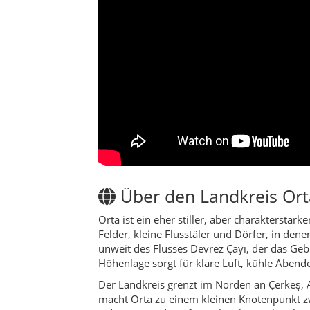
Orta ist ein eher stiller, aber charakterstar
Felder, kleine Flusstäler und Dörfer, in de
unweit des Flusses Devrez Çayı, der das Geb
Höhenlage sorgt für klare Luft, kühle Aben
Der Landkreis grenzt im Norden an Çerkeş, 
macht Orta zu einem kleinen Knotenpunkt zw
– die Orte und Dörfer wirken kompakt, über
Verwaltungsmittelpunkt ist die Stadt Orta
zwanzig Dörfer, die sich entlang der Täler u
Handwerksbetriebe. Genau diese Kontinuität
Fremder wird sehr schnell zum Gast.
Die Landschaft ist auf den ersten Blick unsp
der Wechsel von Feldern, Weideflächen und k
Ferne glitzert der Güldürcek-Stausee, der ni
Wer Orta besucht, erlebt vor allem den Allt
Land beginnen die Arbeiten in Stall und Gart
Teehaus oder vor den Häusern zu einem Schwa
sondern leise wirkt.