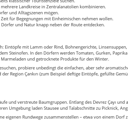
släufe und verstreute Baumgruppen. Entlang des Devrez Çayı und a
teren Umgebung laden Stausee und Talabschnitte zu Picknick, An
seine eigenen Rundwege zusammenstellen – etwa von einem Dorf
n
 Landkreises ist das
Büyük Orta Festivali
, ein mehrtägiges Fes
 prägen religiöse Feiertage, Dorffeste, Sportturniere und Schulve
her lohnt es sich, vor der Reise bei Gemeinde oder Kaymakamlık 
im Einflussraum alter Handels- und Siedlungswege Zentralanatoli
 sich als kleiner Markt- und Verwaltungsort, zeitweise unter de
 Schulen und Behörden, Bildung des Landkreises Orta und schri
sstadt mit Landwirtschaft, Kleinbetrieben, Dienstleistungen und 