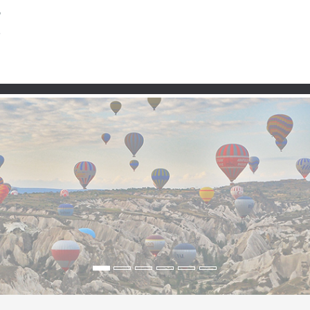
Partner
rfer und weite Landscha
 Orta“
song ist Orta gewidmet – den weiten Feldern, den Dörfern, dem 