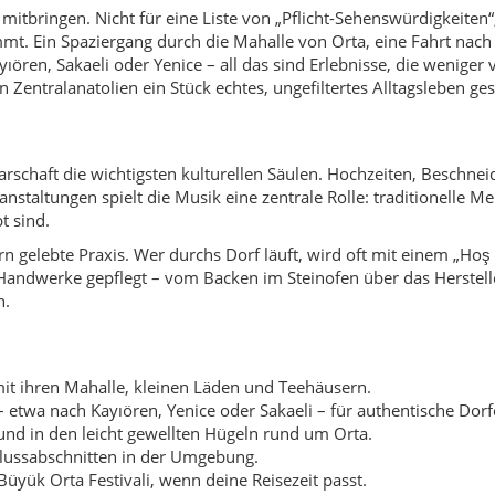
it ihren Mahalle, kleinen Läden und Teehäusern.
– etwa nach Kayıören, Yenice oder Sakaeli – für authentische Dor
und in den leicht gewellten Hügeln rund um Orta.
Flussabschnitten in der Umgebung.
üyük Orta Festivali, wenn deine Reisezeit passt.
 dem Auto oder über Busverbindungen von Çankırı oder Ankara au
efinden sich vor allem entlang der Hauptstraßen und in der Kreis
– etwas Bargeld ist daher sinnvoll.
ne Übersetzungs-App machen Begegnungen und Einkäufe deutlich
llen“:
In Orta gibt es kaum klassischen Massentourismus. Dass di
du dich jedoch bedrängt fühlst oder Preise unklar sind, gilt wie
n.
aler Nutzen
stärkt direkt die lokale Wirtschaft. Kleine Pensionen, Dorfläden,