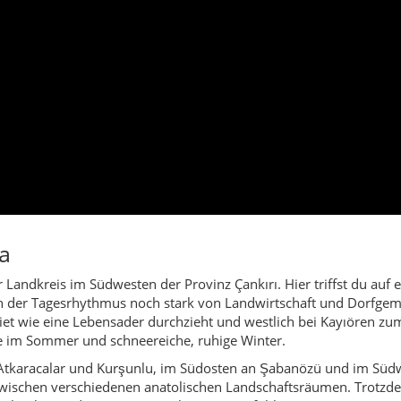
ker Landkreis im Südwesten der Provinz Çankırı. Hier triffst du auf 
nen der Tagesrhythmus noch stark von Landwirtschaft und Dorfgeme
iet wie eine Lebensader durchzieht und westlich bei Kayıören zu
de im Sommer und schneereiche, ruhige Winter.
Atkaracalar und Kurşunlu, im Südosten an Şabanözü und im Südwe
ischen verschiedenen anatolischen Landschaftsräumen. Trotzdem 
schaubar und von einem starken „Wir-Gefühl“ getragen.
 selbst; daneben gehören mit Dodurga und Yaylakent zwei weiter
nd an den Hängen verteilen. Viele Familien leben hier seit Genera
 spürst du, wenn du durch die Dorfstraßen gehst: Menschen ken
ektakulär – keine dramatischen Felswände, keine Postkartenküste. 
leinen Baumgruppen, dazu das Band des Devrez Çayı und einzelne 
cht nur für die Wasserversorgung wichtig ist, sondern auch als ru
ag: Morgens fahren Traktoren auf die Felder, in der Kreisstadt öf
en. Nachmittags werden Felder kontrolliert, Holz gestapelt und T
tz. Der Blick schweift dabei oft in die Ferne – über eine Landsc