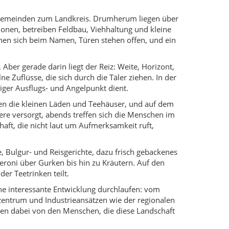
, Bulgur- und Reisgerichte, dazu frisch gebackenes
roni über Gurken bis hin zu Kräutern. Auf den
r Teetrinken teilt.
eine interessante Entwicklung durchlaufen: vom
zentrum und Industrieansätzen wie der regionalen
hlen dabei von den Menschen, die diese Landschaft
 sondern für das Gefühl, sich auf eine Region
 Dodurga oder Yaylakent, ein Ausflug Richtung
er von Spektakel leben als von Atmosphäre. Am Ende
esehen zu haben.
ungsfeiern, religiöse Feste und Dorffeste
 Melodien mit Davul und Zurna, aber auch moderne
 geldiniz“ und der Einladung zu einem Tee begrüßt.
en von Joghurt und Käse bis hin zu einfachen