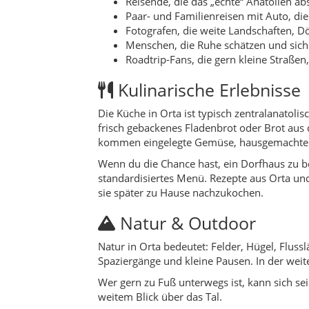
Natur & Outdoor
Natur in Orta bedeutet: Felder, Hügel, Flus
Spaziergänge und kleine Pausen. In der wei
Wer gern zu Fuß unterwegs ist, kann sich 
weitem Blick über das Tal.
Feste & Veranstaltunge
Ein Highlight im Veranstaltungskalender des
dem Stadtplatz von Orta stattfindet. Daneben
Die genauen Termine können sich ändern, da
Geschichte & Timeline
Frühe Zeit:
Das Gebiet von Orta liegt 
gewesen zu sein.
Osmanische Zeit:
Der Ort entwickelte
20. Jahrhundert:
Ausbau von Straßen,
Gegenwart:
Orta ist eine ruhige Krei