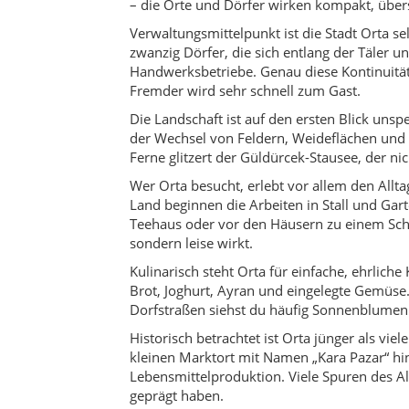
Kulinarisch steht Orta für einfache, ehrlic
Brot, Joghurt, Ayran und eingelegte Gemüse
Dorfstraßen siehst du häufig Sonnenblumenk
Historisch betrachtet ist Orta jünger als vi
kleinen Marktort mit Namen „Kara Pazar“ hi
Lebensmittelproduktion. Viele Spuren des Al
geprägt haben.
Wenn du nach Orta kommst, solltest du Zeit m
einzulassen, die im Tourismus kaum vorkomm
Güldürcek-Stausee oder in die Dörfer wie Ka
nimmst du vor allem eines mit: das Gefühl, i
Kultur & Traditionen
In Orta sind familiäre Bindungen und Nachbar
strukturieren den Jahresverlauf. Bei Großve
Klänge, die bei jüngeren Generationen belieb
Gastfreundschaft ist kein leeres Wort, sonde
In vielen Dörfern werden noch traditionelle
Holzarbeiten, die im Alltag gebraucht werde