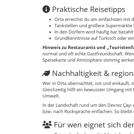
Gleichzeitig hilft ein bewusster Umgang mit
Umwelt.
In der Landschaft rund um den Devrez Çayı
bzw. nach Rücksprache entfachen. So bleibt
Für wen eignet sich der
Reisende, die das „echte“ Anatolien abs
Paar- und Familienreisen mit Auto, di
Fotografen, die weite Landschaften, D
Menschen, die Ruhe schätzen und sich
Roadtrip-Fans, die gern kleine Straße
Kulinarische Erlebnisse
Die Küche in Orta ist typisch zentralanatol
frisch gebackenes Fladenbrot oder Brot aus
kommen eingelegte Gemüse, hausgemachte M
Wenn du die Chance hast, ein Dorfhaus zu be
standardisiertes Menü. Rezepte aus Orta und
sie später zu Hause nachzukochen.