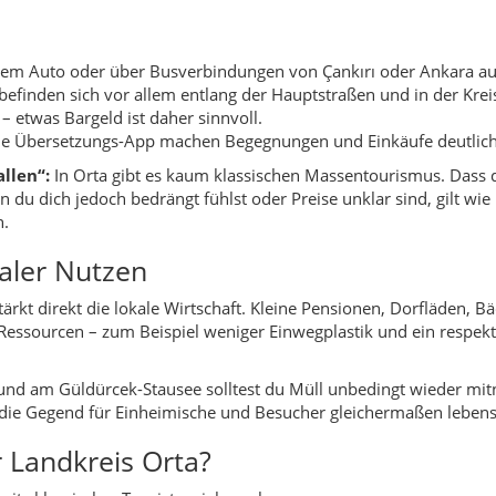
 Ressourcen – zum Beispiel weniger Einwegplastik und ein respek
 und am Güldürcek-Stausee solltest du Müll unbedingt wieder mi
 die Gegend für Einheimische und Besucher gleichermaßen lebens
 Landkreis Orta?
eits klassischer Touristenziele suchen.
e mehrere Landkreise in Zentralanatolien kombinieren.
örfer und Alltagszenen mögen.
 Zeit für Begegnungen mit Einheimischen nehmen wollen.
n, Dörfer und Natur knapp neben der Route entdecken.
isch: Eintöpfe mit Lamm oder Rind, Bohnengerichte, Linsensuppen,
 dem Steinofen. In den Dörfern werden Tomaten, Gurken, Paprika
armeladen und getrocknete Produkte für den Winter.
suchen, probiere unbedingt die einfachen, aber sehr aromatische
 der Region Çankırı (zum Beispiel deftige Eintöpfe, gefüllte Gem