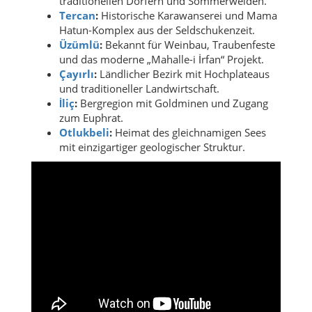
traditionellen Dörfern und Sommerweiden.
Tercan
:
Historische Karawanserei und Mama
Hatun-Komplex aus der Seldschukenzeit.
Üzümlü
:
Bekannt für Weinbau, Traubenfeste
und das moderne „Mahalle-i İrfan“ Projekt.
Çayırlı
:
Ländlicher Bezirk mit Hochplateaus
und traditioneller Landwirtschaft.
İliç
:
Bergregion mit Goldminen und Zugang
zum Euphrat.
Otlukbeli
:
Heimat des gleichnamigen Sees
mit einzigartiger geologischer Struktur.