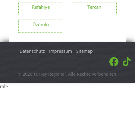
Refahiye
Tercan
Üzümlü
Datenschutz
Impressum
Sitemap
© 2026 Turkey Regional. Alle Rechte vorbehalten.
ml>