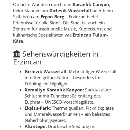
Ob beim Wandern durch den
Karanlık-Canyon
,
beim Staunen am
Girlevik-Wasserfall
oder beim
Skifahren am
Ergan-Berg
– Erzincan bietet
Erlebnisse für alle Sinne. Die Stadt ist auch ein
Zentrum für traditionelle Musik, Kupferkunst und
kulinarische Spezialitäten wie
Erzincan Tulum-
Käse
.
Sehenswürdigkeiten in
Erzincan
Girlevik-Wasserfall:
Mehrstufiger Wasserfall
inmitten grüner Natur – besonders im
Frühling ein Highlight.
Kemaliye Karanlık Kanyon:
Spektakuläre
Schlucht mit Tunnelstraße entlang des
Euphrat – UNESCO-Vorschlagsliste.
Ekşisu-Park:
Thermalquellen, Picknickplätze
und Mineralwasserbrunnen – ein beliebtes
Naherholungsgebiet.
Altıntepe:
Urartäische Siedlung mit