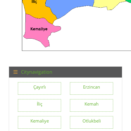
Citynavigation
Çayırlı
Erzincan
İliç
Kemah
Kemaliye
Otlukbeli