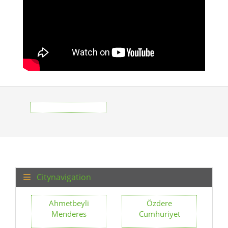
Citynavigation
Ahmetbeyli
Özdere
Menderes
Cumhuriyet