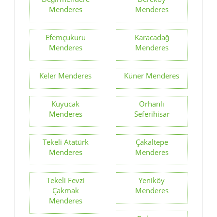
Menderes
Menderes
Efemçukuru
Karacadağ
Menderes
Menderes
Keler Menderes
Küner Menderes
Kuyucak
Orhanlı
Menderes
Seferihisar
Tekeli Atatürk
Çakaltepe
Menderes
Menderes
Tekeli Fevzi
Yeniköy
Çakmak
Menderes
Menderes