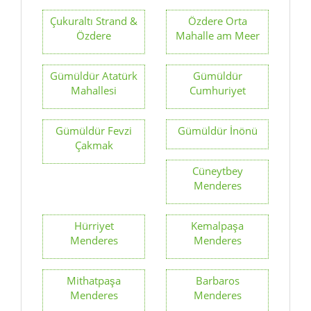
Çukuraltı Strand &
Özdere Orta
Özdere
Mahalle am Meer
Gümüldür Atatürk
Gümüldür
Mahallesi
Cumhuriyet
Gümüldür Fevzi
Gümüldür İnönü
Çakmak
Cüneytbey
Menderes
Hürriyet
Kemalpaşa
Menderes
Menderes
Mithatpaşa
Barbaros
Menderes
Menderes