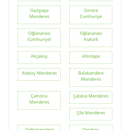
Gazipaşa
Görece
Menderes
Cumhuriye
Oğlananası
Oğlananası
Cumhuriyet
Atatürk
Akçaköy
Altıntepe
Ataköy Menderes
Balabandere
Menderes
Çamönü
Çatalca Menderes
Menderes
Çile Menderes
Değirmendere
Dereköy