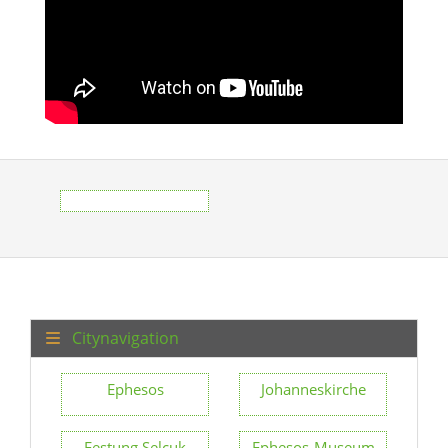
Citynavigation
Ephesos
Johanneskirche
Festung Selçuk
Ephesos-Museum