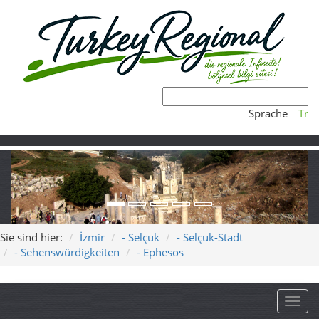
Sprache
Tr
Sie sind hier:
İzmir
- Selçuk
- Selçuk-Stadt
- Sehenswürdigkeiten
- Ephesos
Toggl