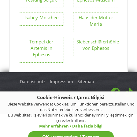
Isabey-Moschee
Haus der Mutter
Maria
Tempel der
Siebenschläferhöhle
Artemis in
von Ephesos
Ephesos
Datenschutz
Impressum
Sitemap
Cookie-Hinweis / Çerez Bilgisi
Diese Website verwendet Cookies, um Funktionen bereitzustellen und
© 2026 Turkey Regional. Alle Rechte vorbehalten.
das Nutzererlebnis zu verbessern.
Bu web sitesi, işlevleri sunmak ve kullanıcı deneyimini iyileştirmek için
çerezler kullanır.
Mehr erfahren / Daha fazla bilgi
OK, verstanden / Tamam