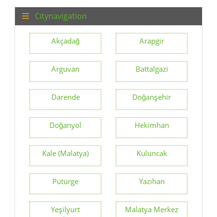
Citynavigation
Akçadağ
Arapgir
Arguvan
Battalgazi
Darende
Doğanşehir
Doğanyol
Hekimhan
Kale (Malatya)
Kuluncak
Pütürge
Yazıhan
Yeşilyurt
Malatya Merkez