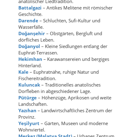
anatolischer Liedtradition.
Battalgazi
– Antikes Melitene mit römischer
Geschichte.
Darende
– Schluchten, Sufi-Kultur und
Wasserfälle.
Doğanşehir
– Obstgärten, Bergluft und
dörfliches Leben.
Doğanyol
– Kleine Siedlungen entlang der
Euphrat-Terrassen.
Hekimhan
– Karawansereien und bergiges
Hinterland.
Kale
– Euphratnähe, ruhige Natur und
Fischereitradition.
Kuluncak
– Traditionelles anatolisches
Dorfleben in abgeschiedener Lage.
Pütürge
– Höhenzüge, Aprikosen und weite
Landschaften.
Yazıhan
– Landwirtschaftliches Zentrum der
Provinz.
Yeşilyurt
– Gärten, Museen und moderne
Wohnviertel.
Merkez (Malatya Stadt)
– Urbanes Zentrum