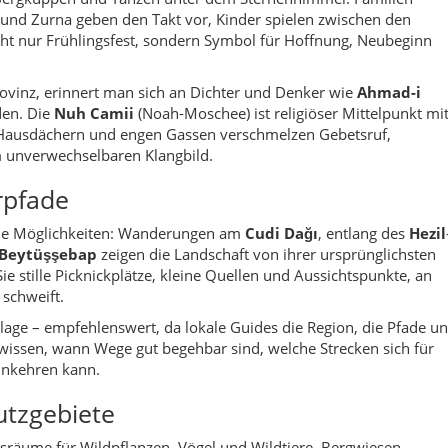
 schweift.
slage – empfehlenswert, da lokale Guides die Region, die Pfade u
e wissen, wann Wege gut begehbar sind, welche Strecken sich für
inkehren kann.
utzgebiete
nsräume für Wildpflanzen, Vögel und Wildtiere. Bergwiesen,
ür seltene Arten – insbesondere in höher gelegenen Zonen.
r internationalen Wahrnehmung noch wenig bekannt, doch lokal wi
hen und Wäldern immer wichtiger.
nterlässt und lokale Empfehlungen beachtet, trägt dazu bei, diese
u bewahren.
t
t heißen, trockenen Sommern und kalten, teilweise sehr
n es im Juli und August tagsüber deutlich über 30 Grad warm
n angenehm kühl bleiben.
rbst: Im
April und Mai
blühen die Hänge, Flüsse führen Wasser