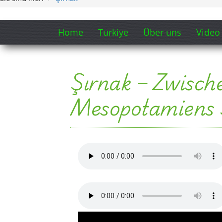
Provinz Şırnak – Berge, Gre
Südostanatolien
Bergige Grenzregion
N