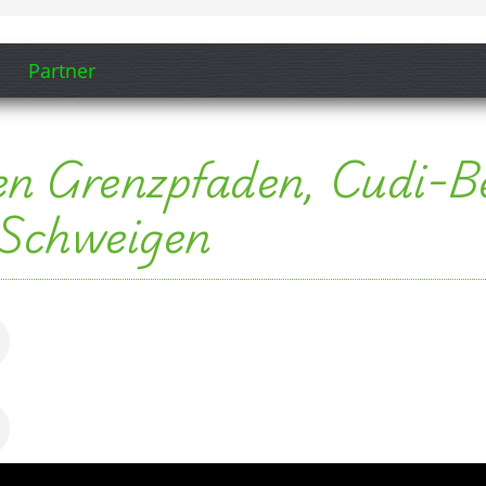
nzland und Geschichten zwischen Cudi, Gabar un
ähe Irak & Syrien
Starke Traditionen