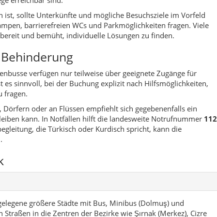
.
k
egelegene größere Städte mit Bus, Minibus (Dolmuş) und
n Straßen in die Zentren der Bezirke wie Şırnak (Merkez), Cizre
lohnt sich ein Blick auf lokale Busunternehmen und
Şırnak?
ırnak
ntrum am Hang, geprägt von Neubauten, Märkten und Moscheen
m am Tigris mit Grabstätten, Dichtern und alten Medresen
 mit Kirchen, alten Siedlungen und Mischkultur aus verschiedenen