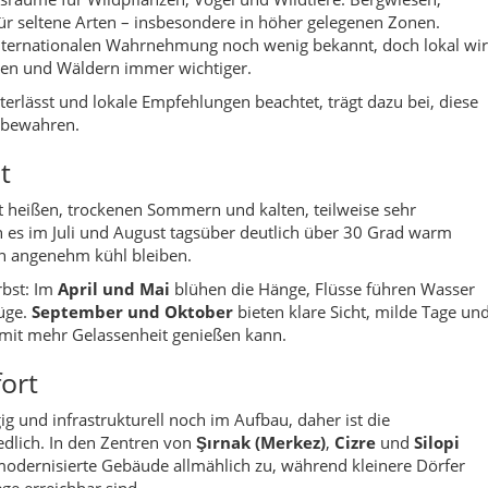
lüge.
September und Oktober
bieten klare Sicht, milde Tage un
 mit mehr Gelassenheit genießen kann.
fort
ig und infrastrukturell noch im Aufbau, daher ist die
iedlich. In den Zentren von
Şırnak (Merkez)
,
Cizre
und
Silopi
dernisierte Gebäude allmählich zu, während kleinere Dörfer
ege erreichbar sind.
ist, sollte Unterkünfte und mögliche Besuchsziele im Vorfeld
ampen, barrierefreien WCs und Parkmöglichkeiten fragen. Viele
sbereit und bemüht, individuelle Lösungen zu finden.
t Behinderung
kenbusse verfügen nur teilweise über geeignete Zugänge für
t es sinnvoll, bei der Buchung explizit nach Hilfsmöglichkeiten,
u fragen.
 Dörfern oder an Flüssen empfiehlt sich gegebenenfalls ein
bleiben kann. In Notfällen hilft die landesweite Notrufnummer
112
begleitung, die Türkisch oder Kurdisch spricht, kann die