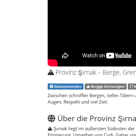
Zwischen schroffen Bergen, tiefen Tälern 
Augen, Respekt und viel Zeit.
Über die Provinz Şırn
Şırnak liegt im äußersten Südosten der 
Erinnerung. Umgeben von Cudi, Gabar und 
Kraft des Grenzlandes. Kurdische, arabisc
Alltagskultur – begleitet vom fernen Echo
wächst.
Die Provinz ist strukturell jung, aber his
lagen hier schon, als heutige Grenzen noc
und moderne Wohnviertel auf Dörfer mit tr
besonderen Charakter gibt.
Auf den Spuren der A
Der
Cudi Dağı
(Cudi-Berg) gilt in regiona
flache Gipfelkuppe, Reste alter Siedlung
Ort für Gläubige, Wanderer und alle, die