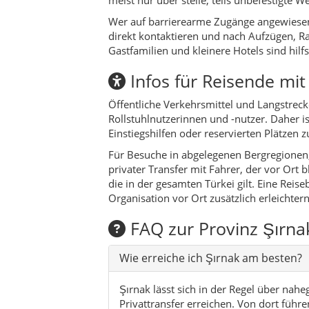
Organisation vor Ort zusätzlich erleichtern
FAQ zur Provinz Şırna
Wie erreiche ich Şırnak am besten?
Şırnak lässt sich in der Regel über nah
Privattransfer erreichen. Von dort führe
oder Silopi. Für aktuelle Verbindungen 
Reiseagenturen.
Ist Şırnak als Reiseziel sicher?
Für wen eignet sich eine Reise nach 
Bezirke der Provinz Ş
Şırnak
(Merkez) –
Verwaltungsze
Cizre
–
kulturhistorisches Zentru
İdil
–
traditionsreiche Kleinstadt
Glaubensgemeinschaften