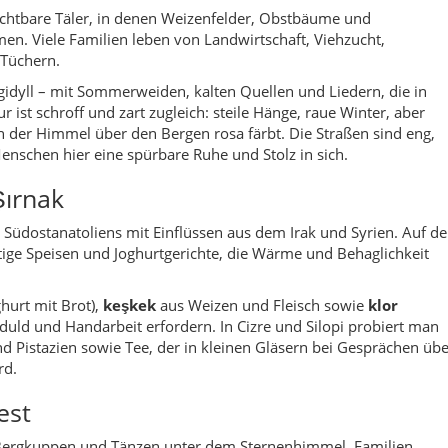
hurt mit Brot),
keşkek
aus Weizen und Fleisch sowie
klor
 Geduld und Handarbeit erfordern. In Cizre und Silopi probiert man
nd Pistazien sowie Tee, der in kleinen Gläsern bei Gesprächen üb
rd.
est
Bergkuppen und Tänzen unter dem Sternenhimmel. Familien
und Zurna geben den Takt vor, Kinder spielen zwischen den
cht nur Frühlingsfest, sondern Symbol für Hoffnung, Neubeginn
Provinz, erinnert man sich an Dichter und Denker wie
Ahmad-i
den. Die
Nuh Camii
(Noah-Moschee) ist religiöser Mittelpunkt mi
, Hausdächern und engen Gassen verschmelzen Gebetsruf,
 unverwechselbaren Klangbild.
rpfade
iche Möglichkeiten: Wanderungen am
Cudi Dağı
, entlang des
Hezil
Beytüşşebap
zeigen die Landschaft von ihrer ursprünglichsten
ie stille Picknickplätze, kleine Quellen und Aussichtspunkte, an