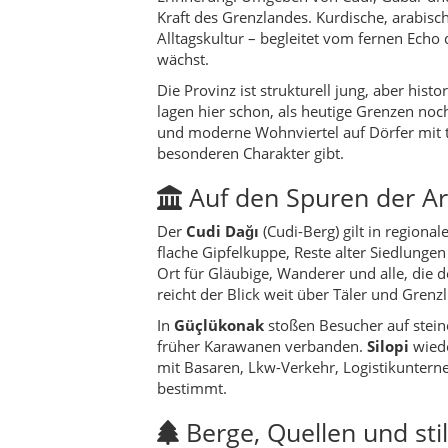
reicht der Blick weit über Täler und Grenzl
In
Güçlükonak
stoßen Besucher auf stein
früher Karawanen verbanden.
Silopi
wiede
mit Basaren, Lkw-Verkehr, Logistikuntern
bestimmt.
Berge, Quellen und sti
In
Uludere
fließt der Hezil-Fluss durch f
Weideflächen das Landschaftsbild bestimm
hausgemachtem Käse und handgewebten 
Beytüşşebap
gilt als abgeschiedenes Ber
alten Dialekten gesungen werden. Die Natur
auch sanfte Sommerabende, an denen sich 
die Wege kurvig – und doch tragen viele M
Küche & Aromen aus Ş
Die Küche von Şırnak verbindet die Würze
Tischen stehen deftige Eintöpfe, bulgurha
vermitteln.