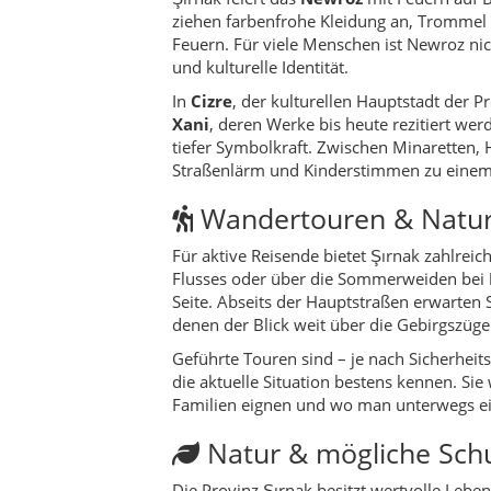
denen der Blick weit über die Gebirgszüge
Geführte Touren sind – je nach Sicherheit
die aktuelle Situation bestens kennen. Si
Familien eignen und wo man unterwegs e
Natur & mögliche Sch
Die Provinz Şırnak besitzt wertvolle Lebe
Flusstäler und Wälder sind Rückzugsorte f
Offizielle Naturschutzgebiete sind in de
der Schutz von Wasserquellen, Weidefläc
Wer respektvoll reist, die Natur sauber hi
empfindlichen Landschaften langfristig z
Klima & beste Reisezei
Şırnak hat ein kontinentales Bergklima mi
schneereichen Wintern. In den Tälern kan
werden, während Nächte in höheren Lage
Als beste Reisezeit gelten Frühling und He