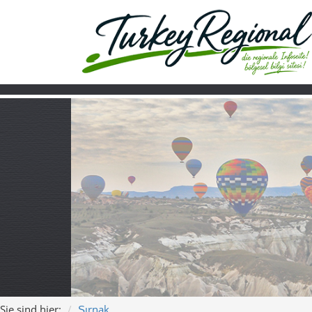
Sie sind hier:
Şırnak
Home
Turkiye
Über uns
Video
Şırnak – Zwisch
Mesopotamiens 