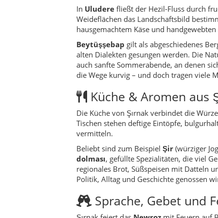
Beliebt sind zum Beispiel
Şir
(würziger Jog
dolması
, gefüllte Spezialitäten, die viel
regionales Brot, Süßspeisen mit Datteln u
Politik, Alltag und Geschichte genossen wi
Sprache, Gebet und F
Şırnak feiert das
Newroz
mit Feuern auf 
ziehen farbenfrohe Kleidung an, Trommel 
Feuern. Für viele Menschen ist Newroz ni
und kulturelle Identität.
In
Cizre
, der kulturellen Hauptstadt der 
Xani
, deren Werke bis heute rezitiert wer
tiefer Symbolkraft. Zwischen Minaretten
Straßenlärm und Kinderstimmen zu einem
Wandertouren & Natu
Für aktive Reisende bietet Şırnak zahlre
Flusses oder über die Sommerweiden bei
Seite. Abseits der Hauptstraßen erwarten S