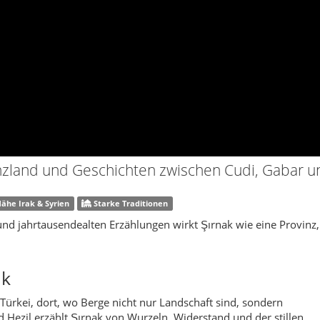
und jahrtausendealten Erzählungen wirkt Şırnak wie eine Provinz, 
ak
Türkei, dort, wo Berge nicht nur Landschaft sind, sondern
Hezil erzählt Şırnak von Wurzeln, Widerstand und der stillen
he und assyrische Einflüsse prägen Sprache, Musik und
 des Tigris und dem Duft von wildem Thymian, der in den Tälern
torisch alt: Karawanenrouten, Klöster, Medresen und Siedlungen
h nicht existierten. Heute treffen neue Straßen, Behördengebäude
aditionellen Steinhäusern – ein Kontrast, der Şırnak seinen
rche
ler Überlieferung als der wahre Landeplatz der Arche Noah. Seine
en und die Ruinen eines Klosters machen ihn zu einem symbolisch
 den biblischen Geschichten nachspüren möchten. An klaren Tagen