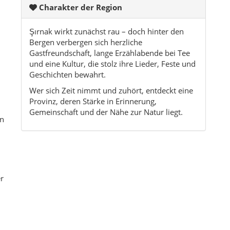
er
t
-