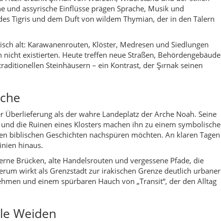
inien hinaus.
erne Brücken, alte Handelsrouten und vergessene Pfade, die
rum wirkt als Grenzstadt zur irakischen Grenze deutlich urbaner
ehmen und einem spürbaren Hauch von „Transit“, der den Alltag
lle Weiden
ruchtbare Täler, in denen Weizenfelder, Obstbäume und
en. Viele Familien leben von Landwirtschaft, Viehzucht,
Tüchern.
gidyll – mit Sommerweiden, kalten Quellen und Liedern, die in
 ist schroff und zart zugleich: steile Hänge, raue Winter, aber
der Himmel über den Bergen rosa färbt. Die Straßen sind eng,
enschen hier eine spürbare Ruhe und Stolz in sich.
ırnak
 Südostanatoliens mit Einflüssen aus dem Irak und Syrien. Auf d
ltige Speisen und Joghurtgerichte, die Wärme und Behaglichkeit