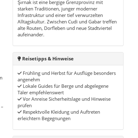
Täler empfehlenswert
Vor Anreise Sicherheitslage und Hinweise
prüfen
 –
Respektvolle Kleidung und Auftreten
erleichtern Begegnungen
Charakter der Region
Şırnak wirkt zunächst rau – doch hinter den
Bergen verbergen sich herzliche
Gastfreundschaft, lange Erzählabende bei Tee
und eine Kultur, die stolz ihre Lieder, Feste und
Geschichten bewahrt.
Wer sich Zeit nimmt und zuhört, entdeckt eine
Provinz, deren Stärke in Erinnerung,
Gemeinschaft und der Nähe zur Natur liegt.
en