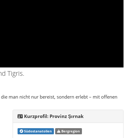
die man nicht nur bereist, sondern erlebt – mit offenen
Kurzprofil: Provinz Şırnak
Südostanatolien
Bergregion
Şırnak ist eine bergige Grenzprovinz mit
starken Traditionen, junger moderner
Infrastruktur und einer tief verwurzelten
Alltagskultur. Zwischen Cudi und Gabar treffen
alte Routen, Dorfleben und neue Stadtviertel
aufeinander.
Reisetipps & Hinweise
Frühling und Herbst für Ausflüge besonders
en
angenehm
Lokale Guides für Berge und abgelegene