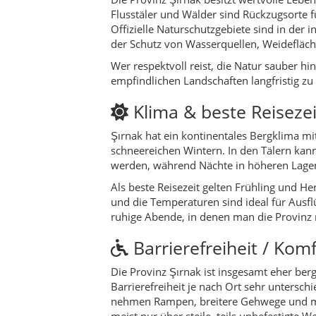
und die Temperaturen sind ideal für Ausf
ruhige Abende, in denen man die Provinz
Barrierefreiheit / Kom
Die Provinz Şırnak ist insgesamt eher berg
Barrierefreiheit je nach Ort sehr untersch
nehmen Rampen, breitere Gehwege und mo
meist nur über steile, teils unbefestigte W
Wer auf barrierearme Zugänge angewiesen 
direkt kontaktieren und nach Aufzügen, R
Gastfamilien und kleinere Hotels sind hilf
Infos für Reisende mi
Öffentliche Verkehrsmittel und Langstrec
Rollstuhlnutzerinnen und -nutzer. Daher is
Einstiegshilfen oder reservierten Plätzen z
Für Besuche in abgelegenen Bergregionen,
privater Transfer mit Fahrer, der vor Ort 
die in der gesamten Türkei gilt. Eine Reise