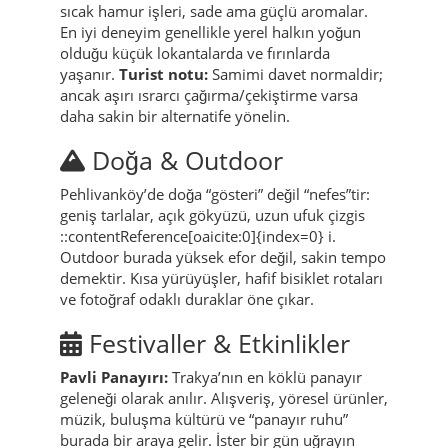
sıcak hamur işleri, sade ama güçlü aromalar.
En iyi deneyim genellikle yerel halkın yoğun
olduğu küçük lokantalarda ve fırınlarda
yaşanır.
Turist notu:
Samimi davet normaldir;
ancak aşırı ısrarcı çağırma/çekiştirme varsa
daha sakin bir alternatife yönelin.
Doğa & Outdoor
Pehlivanköy’de doğa “gösteri” değil “nefes”tir:
geniş tarlalar, açık gökyüzü, uzun ufuk çizgis
::contentReference[oaicite:0]{index=0} i.
Outdoor burada yüksek efor değil, sakin tempo
demektir. Kısa yürüyüşler, hafif bisiklet rotaları
ve fotoğraf odaklı duraklar öne çıkar.
Festivaller & Etkinlikler
Pavli Panayırı:
Trakya’nın en köklü panayır
geleneği olarak anılır. Alışveriş, yöresel ürünler,
müzik, buluşma kültürü ve “panayır ruhu”
burada bir araya gelir. İster bir gün uğrayın