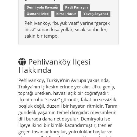
Demiryolu Kavşağı
Pavli Panayırı
Osmanlı İzleri
Kırsal Huzur
Yavaş Seyahat
Pehlivanköy, “büyük vaat” yerine “gerçek
hissi” sunar: kısa yollar, sıcak sohbetler,
sakin bir tempo.
Pehlivanköy İlçesi
Hakkında
Pehlivanköy, Türkiye’nin Avrupa yakasında,
Trakya’nın iç kesimlerinde yer alır. Ufku geniş,
toprağı üretken, havası açık bir coğrafyadır.
İlçenin ruhu “sessiz” görünür; fakat bu sessizlik
boşluk değil, düzenli bir hayatın ritmidir. Tarım,
gündelik yaşamın temel direğidir: mevsimlerin
dili burada daha net duyulur. Demiryolu ise
ilçeye ikinci bir kimlik kazandırmıştır; trenler
geçer, insanlar karşılar, yolculuklar başlar ve