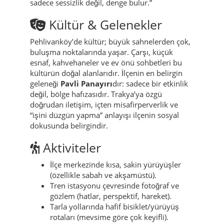
sadece sessizlik değil, denge bulur.”
Kültür & Gelenekler
Pehlivanköy’de kültür; büyük sahnelerden çok,
buluşma noktalarında yaşar. Çarşı, küçük
esnaf, kahvehaneler ve ev önü sohbetleri bu
kültürün doğal alanlarıdır. İlçenin en belirgin
geleneği
Pavli Panayırı
dır: sadece bir etkinlik
değil, bölge hafızasıdır. Trakya’ya özgü
doğrudan iletişim, içten misafirperverlik ve
“işini düzgün yapma” anlayışı ilçenin sosyal
dokusunda belirgindir.
Aktiviteler
İlçe merkezinde kısa, sakin yürüyüşler
(özellikle sabah ve akşamüstü).
Tren istasyonu çevresinde fotoğraf ve
gözlem (hatlar, perspektif, hareket).
Tarla yollarında hafif bisiklet/yürüyüş
rotaları (mevsime göre çok keyifli).