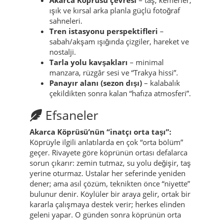
ışık ve kırsal arka planla güçlü fotoğraf
sahneleri.
Tren istasyonu perspektifleri
–
sabah/akşam ışığında çizgiler, hareket ve
nostalji.
Tarla yolu kavşakları
– minimal
manzara, rüzgâr sesi ve “Trakya hissi”.
Panayır alanı (sezon dışı)
– kalabalık
çekildikten sonra kalan “hafıza atmosferi”.
Efsaneler
Akarca Köprüsü’nün “inatçı orta taşı”:
Köprüyle ilgili anlatılarda en çok “orta bölüm”
geçer. Rivayete göre köprünün ortası defalarca
sorun çıkarır: zemin tutmaz, su yolu değişir, taş
yerine oturmaz. Ustalar her seferinde yeniden
dener; ama asıl çözüm, teknikten önce “niyette”
bulunur denir. Köylüler bir araya gelir, ortak bir
kararla çalışmaya destek verir; herkes elinden
geleni yapar. O günden sonra köprünün orta