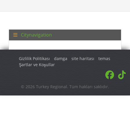
Citynavigation
Gizlilik Politikası
damga
site haritası
temas
Şartlar ve Koşullar
© 2026 Turkey Regional. Tüm hakları saklıdır.