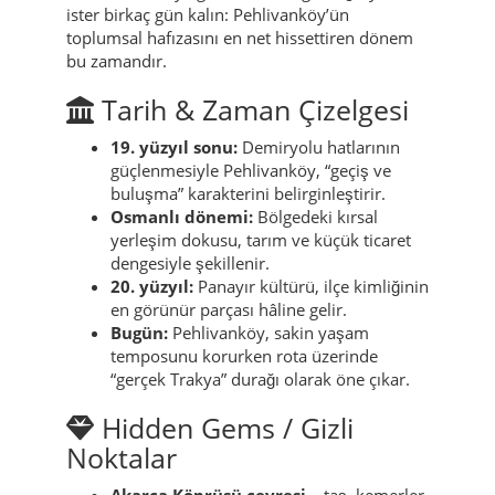
ister birkaç gün kalın: Pehlivanköy’ün
toplumsal hafızasını en net hissettiren dönem
bu zamandır.
Tarih & Zaman Çizelgesi
19. yüzyıl sonu:
Demiryolu hatlarının
güçlenmesiyle Pehlivanköy, “geçiş ve
buluşma” karakterini belirginleştirir.
Osmanlı dönemi:
Bölgedeki kırsal
yerleşim dokusu, tarım ve küçük ticaret
dengesiyle şekillenir.
20. yüzyıl:
Panayır kültürü, ilçe kimliğinin
en görünür parçası hâline gelir.
Bugün:
Pehlivanköy, sakin yaşam
temposunu korurken rota üzerinde
“gerçek Trakya” durağı olarak öne çıkar.
Hidden Gems / Gizli
Noktalar
Akarca Köprüsü çevresi
– taş, kemerler,