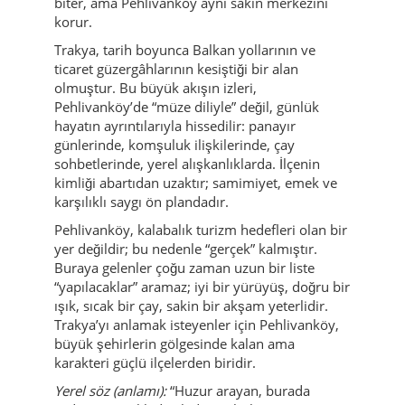
biter, ama Pehlivanköy aynı sakin merkezini
korur.
Trakya, tarih boyunca Balkan yollarının ve
ticaret güzergâhlarının kesiştiği bir alan
olmuştur. Bu büyük akışın izleri,
Pehlivanköy’de “müze diliyle” değil, günlük
hayatın ayrıntılarıyla hissedilir: panayır
günlerinde, komşuluk ilişkilerinde, çay
sohbetlerinde, yerel alışkanlıklarda. İlçenin
kimliği abartıdan uzaktır; samimiyet, emek ve
karşılıklı saygı ön plandadır.
Pehlivanköy, kalabalık turizm hedefleri olan bir
yer değildir; bu nedenle “gerçek” kalmıştır.
Buraya gelenler çoğu zaman uzun bir liste
“yapılacaklar” aramaz; iyi bir yürüyüş, doğru bir
ışık, sıcak bir çay, sakin bir akşam yeterlidir.
Trakya’yı anlamak isteyenler için Pehlivanköy,
büyük şehirlerin gölgesinde kalan ama
karakteri güçlü ilçelerden biridir.
Yerel söz (anlamı):
“Huzur arayan, burada