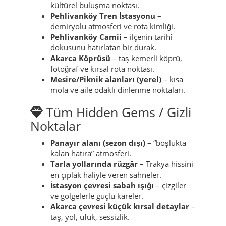
kültürel buluşma noktası.
Pehlivanköy Tren İstasyonu
–
demiryolu atmosferi ve rota kimliği.
Pehlivanköy Camii
– ilçenin tarihî
dokusunu hatırlatan bir durak.
Akarca Köprüsü
– taş kemerli köprü,
fotoğraf ve kırsal rota noktası.
Mesire/Piknik alanları (yerel)
– kısa
mola ve aile odaklı dinlenme noktaları.
Tüm Hidden Gems / Gizli
Noktalar
Panayır alanı (sezon dışı)
– “boşlukta
kalan hatıra” atmosferi.
Tarla yollarında rüzgâr
– Trakya hissini
en çıplak haliyle veren sahneler.
İstasyon çevresi sabah ışığı
– çizgiler
ve gölgelerle güçlü kareler.
Akarca çevresi küçük kırsal detaylar
–
taş, yol, ufuk, sessizlik.