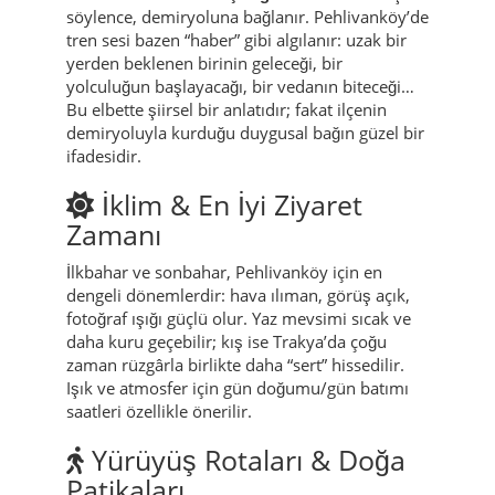
söylence, demiryoluna bağlanır. Pehlivanköy’de
tren sesi bazen “haber” gibi algılanır: uzak bir
yerden beklenen birinin geleceği, bir
yolculuğun başlayacağı, bir vedanın biteceği…
Bu elbette şiirsel bir anlatıdır; fakat ilçenin
demiryoluyla kurduğu duygusal bağın güzel bir
ifadesidir.
İklim & En İyi Ziyaret
Zamanı
İlkbahar ve sonbahar, Pehlivanköy için en
dengeli dönemlerdir: hava ılıman, görüş açık,
fotoğraf ışığı güçlü olur. Yaz mevsimi sıcak ve
daha kuru geçebilir; kış ise Trakya’da çoğu
zaman rüzgârla birlikte daha “sert” hissedilir.
Işık ve atmosfer için gün doğumu/gün batımı
saatleri özellikle önerilir.
Yürüyüş Rotaları & Doğa
Patikaları