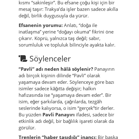
kısmı “sakinleşir”. Bu efsane çoğu kişi için bir
mesaj taşır: Trakya’da işler bazen sadece akılla
değil, birlik duygusuyla da yürür.
Efsanenin yorumu:
Anlatı, “doğa ile
inatlaşma” yerine “doğayı okuma” fikrini öne
çıkarır. Köprü, yalnızca taş değil; sabır,
sorumluluk ve topluluk bilinciyle ayakta kalır.
Söylenceler
“Pavli” adı neden hâlâ söylenir?
Panayırın
adı birçok kişinin dilinde “Pavli” olarak
yaşamaya devam eder. Söylenceye göre bazı
isimler sadece kâğıtta değişir; halkın
hafızasında ise “yaşamaya devam eder”. Bir
isim, eğer şarkılarda, çağrılarda, tezgâh
seslerinde kalıyorsa, o isim “gerçek”tir derler.
Bu yüzden
Pavli Panayırı
ifadesi, sadece bir
etkinlik adı değil, bir bağlılık işareti olarak da
görülür.
Trenlerin “haber taşıdığı” inancı:
Bir başka