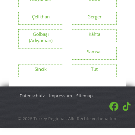
Çelikhan
Gerger
Gölbaşı
Kâhta
(Adıyaman)
Samsat
Sincik
Tut
Datenschutz
Impressum
Sitemap
© 2026 Turkey Regional. Alle Rechte vorbehalten.