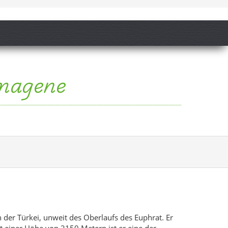
mmagene
der Türkei, unweit des Oberlaufs des Euphrat. Er
t einer Höhe von 2150 Metern ist er eine der