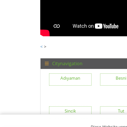
<
>
Citynavigation
Adıyaman
Besni
Sincik
Tut
Diese Website verw