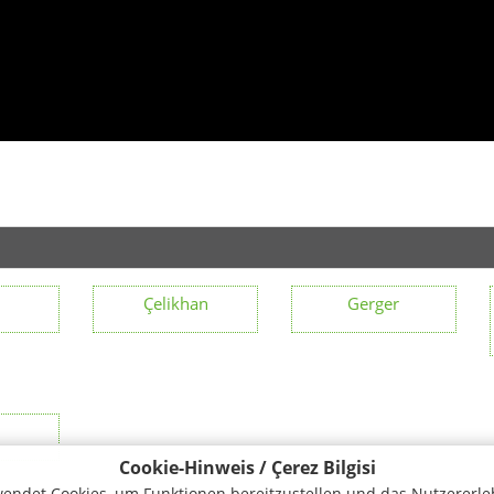
Çelikhan
Gerger
Cookie-Hinweis / Çerez Bilgisi
endet Cookies, um Funktionen bereitzustellen und das Nutzererle