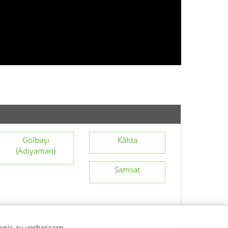
Gölbaşı
Kâhta
(Adıyaman)
Samsat
bnis zu verbessern.