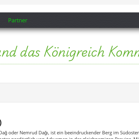
Partner
und das Königreich Ko
)
ağ oder Nemrud Dağı, ist ein beeindruckender Berg im Südosten 
meter nordöstlich von Adıyaman in der gleichnamigen Provinz. Mi