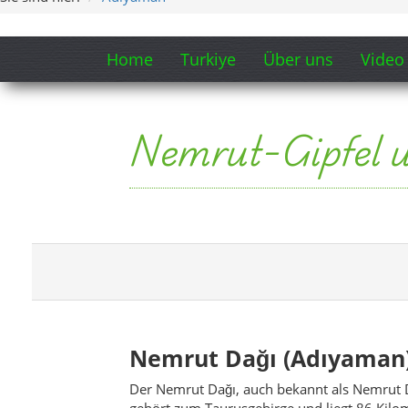
Home
Turkiye
Über uns
Video
Nemrut-Gipfel 
Nemrut Dağı (Adıyaman
Der Nemrut Dağı, auch bekannt als Nemrut D
gehört zum Taurusgebirge und liegt 86 Kilo