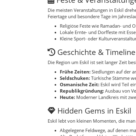
Republikgründung:
Ausbau von Ver
Heute:
Moderner Landkreis mit zwei
Hidden Gems in Eskil
Eskil lebt von kleinen Momenten, die man
Abgelegene Feldwege, auf denen ma
Alte Backöfen und kleine Werkstätten
Schilfufer und Felder, die sich bei
Beobachtungspunkte, von denen aus
Legenden aus Eskil
Eine oft erzählte Geschichte spricht von e
an Sternen und Wind. Man sagt, dass er se
vom „Flüstern des Windes“.
In einer anderen Erzählung heißt es, dass d
den Menschen respektvoll begegnet, dem sc
Sagen der Steppe