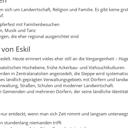
waltung, Straßen, Schulen und moderner Landwirtschaft.
 Gemeinden und mehreren Dörfern, der seine ländliche Identität
 nur entdeckt, wenn man sich Zeit nimmt und langsam unterwegs 
n stundenlang niemanden trifft
, in denen noch traditionell gearbeitet wird
 Sonnenuntergang in goldene Flächen verwandeln
 man die Weite der Steppe besonders gut spürt
inem Hirten, der jede Nacht allein mit seiner Herde hinaus in die 
in Dorf von einer großen Dürre bewahrt hat, weil er im richtige
ie Steppe Menschen prüft: Wer nur schnellen Erfolg sucht, findet h
henkt Eskil einen klareren Blick auf das eigene Leben.