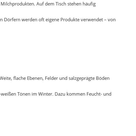
aun-weißen Tönen im Winter. Dazu kommen Feucht- und
roßen Showbühnen, sondern eher Dorffeste, religiöse
gel, Siedlungsreste und alte Wege.
h genutzt.
rtschaftlichen Strukturen.