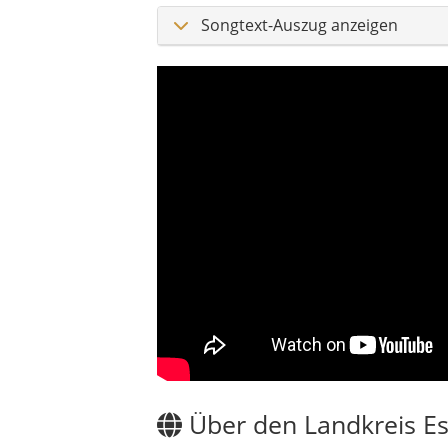
Über den Landkreis Es
Eskil ist ein Landkreis in der Provinz Aksa
der Horizont scheinbar nie endet. Ein groß
eigene, fast magische Stimmung bekomm
Mit seiner vergleichsweise geringen Bevöl
was die Steppe ihnen schenkt. Felder, Wei
ruhige Ernsthaftigkeit des anatolischen All
Geschichtlich ist die Region seit Jahrtau
alten Siedlungshügeln, in Erzählungen und 
gleichzeitig ein Platz, an dem man noch e
Die Atmosphäre von Eskil ist reduziert und
nehmen. Ein inoffizielles Motto könnte la