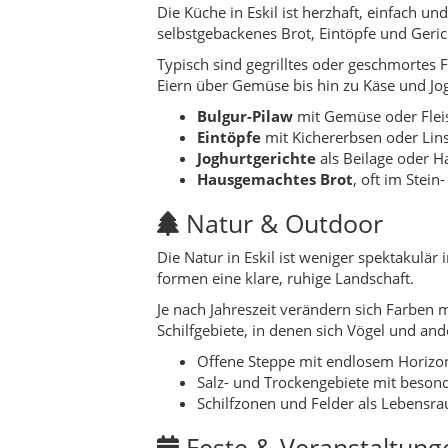
Je nach Jahreszeit verändern sich Farbe
Schilfgebiete, in denen sich Vögel und and
Offene Steppe mit endlosem Horizo
Salz- und Trockengebiete mit beson
Schilfzonen und Felder als Lebensra
Feste & Veranstaltung
Die meisten Veranstaltungen in Eskil dreh
Feiertage und besondere Tage im Jahreslau
Religiöse Feste wie Ramadan- und O
Lokale Ernte- und Dorffeste mit Ess
Kleine Sport- oder Kulturveranstaltu
Geschichte & Timeline 
Die Region um Eskil ist seit langer Zeit be
Frühe Zeiten:
Siedlungen auf der a
Seldschuken:
Türkische Stämme werd
Osmanische Zeit:
Eskil wird Teil e