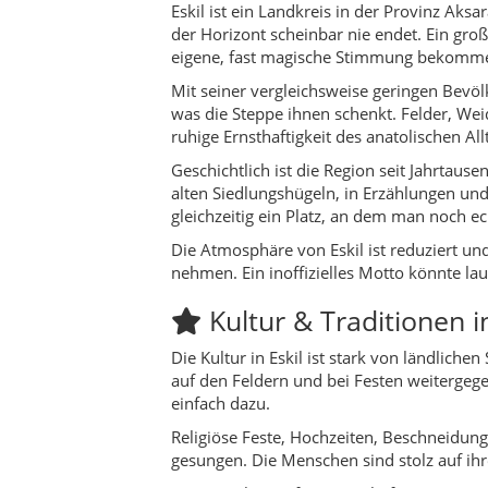
Kultur & Traditionen in
Die Kultur in Eskil ist stark von ländlich
auf den Feldern und bei Festen weitergegeb
einfach dazu.
Religiöse Feste, Hochzeiten, Beschneidung
gesungen. Die Menschen sind stolz auf ihr
Starke Dorfgemeinschaften mit gegen
Respektvoller Umgang mit Älteren 
Traditionelle Kleidung und Bräuche 
Einfache, ehrliche Lebensweise ohn
Aktivitäten & Erlebnisse
Wer nach Eskil kommt, sucht meist keine k
Salzflächen, das ruhige Dorfleben oder de
Spaziergänge und leichte Wanderung
Beobachtung von Vögeln und anderen
Besuch kleiner Dörfer und Gespräch
Fototouren bei Sonnenauf- und -unt
Erlebnis „bodenständiger Alltag“ f