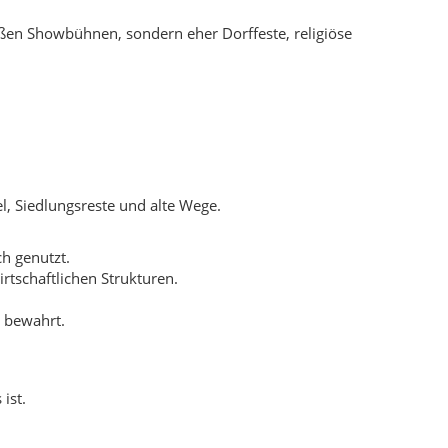
 bewahrt.
ist.
Steppe zog. Er orientierte sich nicht an Wegen, sondern nur
n Moment eine neue Quelle entdeckt haben soll – geführt
ier nichts. Wer aber geduldig ist, auf die Stille hört und