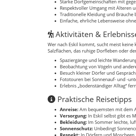
Praktische Reisetipps
Anreise:
Am bequemsten mit dem Au
Versorgung:
In Eskil selbst gibt es
Bekleidung:
Im Sommer leichte, luft
Sonnenschutz:
Unbedingt Sonnencr
Respekt:
In Dörfern und Moscheen a
Nachhaltigkeit & regi
Eskil lebt von seiner Umwelt: von Boden, W
kleine Bauern, Händler und Läden, die sic
Regionale Produkte wie Gemüse, Mil
Rücksichtsvoller Umgang mit Naturfl
Wasser sparsam nutzen, da die Regio
Kleine Pensionen und familiengefüh
Für wen eignet sich de
Eskil ist kein klassischer Bade- oder Par