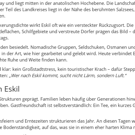
 Eskil
en Strukturen geprägt. Familien leben häufig über Generationen hi
en. Gastfreundschaft ist selbstverständlich: Ein Tee, ein kurzes 
sfeiern und Erntezeiten strukturieren das Jahr. An diesen Tagen
e Bodenständigkeit, auf das, was sie in einem eher harten Klima m
seitiger Hilfe
und Gästen
bei Hochzeiten und Festen
e großes Spektakel
 in Eskil
lassischen Touristenattraktionen, sondern besondere Momente: da
n Klang des Windes in den Schilfen.
en durch die offene Steppe
 Tieren in Feuchtgebieten und Feldern
 mit Einheimischen beim Tee
ergang mit extrem weitem Horizont
ernab vom Massentourismus