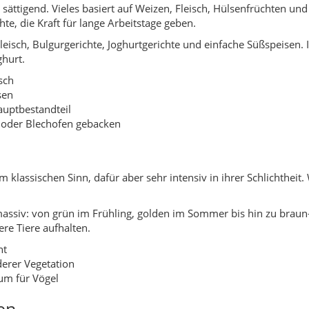
n massiv: von grün im Frühling, golden im Sommer bis hin zu br
ere Tiere aufhalten.
nt
derer Vegetation
um für Vögel
en
en sich um Landwirtschaft, Religion und Familie. Es gibt keine g
f.
pferfest mit Familienbesuchen
en, Musik und Tanz
ngen, die eher regional ausgerichtet sind
von Eskil
siedelt. Heute erinnert vieles eher still an die Vergangenheit – Hü
natolischen Hochebene, frühe Ackerbau- und Viehzuchtkulturen.
en in Zentralanatolien angesiedelt, die Steppe wird systematisc
ines ländlich geprägten Verwaltungsgebiets mit Dörfern und landwi