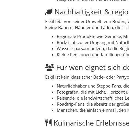
Naturliebhaber und Steppe-Fans, die
Fotografen, die mit Licht, Horizont
Reisende, die landwirtschaftliches 
Roadtrip-Fans, die abseits der groß
Menschen, die einfach einmal „den 
Kulinarische Erlebnisse 
Die Küche in Eskil ist herzhaft, einfach u
selbstgebackenes Brot, Eintöpfe und Gerich
Typisch sind gegrilltes oder geschmortes 
Eiern über Gemüse bis hin zu Käse und Jo
Bulgur-Pilaw
mit Gemüse oder Flei
Eintöpfe
mit Kichererbsen oder Lin
Joghurtgerichte
als Beilage oder H
Hausgemachtes Brot
, oft im Stei
Natur & Outdoor
Die Natur in Eskil ist weniger spektakulär 
formen eine klare, ruhige Landschaft.