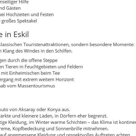
to von Aksaray oder Konya aus.
 Märkte und kleinere Läden, in Dörfern eher begrenzt.
ige Kleidung, im Winter warme Schichten – das Klima ist kontinen
eme, Kopfbedeckung und Sonnenbrille mitnehmen.
uf angemessene Kleidung und respektvolles Auftreten achten.
onaler Nutzen
asserreserven, Steppe und Feldern. Wer hier reist, kann viel tun,
h über jeden Besuch freuen.
ch, Käse und Honig direkt vor Ort kaufen
ächen – kein Müll in Steppe oder Schilf werfen
n sensibel auf Trockenheit reagiert
rte Unterkünfte unterstützen
r Landkreis Eskil?
tyort – und genau das ist seine Stärke. Der Landkreis passt beson