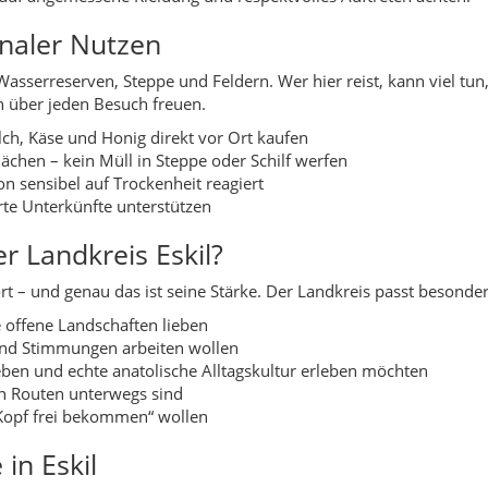
 offene Landschaften lieben
 und Stimmungen arbeiten wollen
Leben und echte anatolische Alltagskultur erleben möchten
en Routen unterwegs sind
Kopf frei bekommen“ wollen
in Eskil
nd sättigend. Vieles basiert auf Weizen, Fleisch, Hülsenfrüchten 
te, die Kraft für lange Arbeitstage geben.
Fleisch, Bulgurgerichte, Joghurtgerichte und einfache Süßspeisen
ghurt.
sch
sen
auptbestandteil
n- oder Blechofen gebacken
im klassischen Sinn, dafür aber sehr intensiv in ihrer Schlichthei