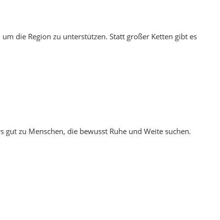
und Milchprodukten. Auf dem Tisch stehen häufig
. In Dörfern werden oft eigene Produkte verwendet – von
t. Weite, flache Ebenen, Felder und salzgeprägte Böden