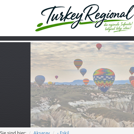
Sie sind hier:
Aksaray
- Eskil
Home
Turkiye
Über uns
Video
Eskil – Herz der
Song: „Eskil – Herz de