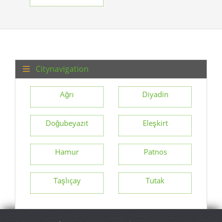
Citynavigation
Ağrı
Diyadin
Doğubeyazıt
Eleşkirt
Hamur
Patnos
Taşlıçay
Tutak