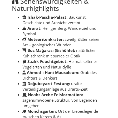
Sehenswürdigkeiten &
Naturhighlights
Ishak-Pascha-Palast:
Baukunst,
Geschichte und Aussicht vereint
Ararat:
Heiliger Berg, Wanderziel und
Symbol
Meteoritenkrater:
zweitgrößter seiner
Art – geologisches Wunder
Buz Mağarası (Eishöhle):
natürlicher
Kühlschrank mit surrealer Optik
Sazlık-Feuchtgebiet:
Heimat seltener
Vogelarten und Naturidylle
Ahmed-i Hani Mausoleum:
Grab des
Dichters & Denkers
Doğubeyazıt Festung:
uralte
Verteidigungsanlage aus Urartu-Zeit
Noahs Arche Felsformation:
sagenumwobene Struktur, von Legenden
umgeben
Mönchsgarten:
Ort der Liebeslegende
zwischen Kerem & Aslı