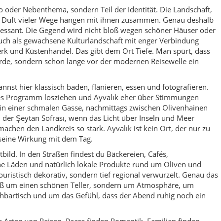
bild. In den Straßen findest du Bäckereien, Cafés,
eine Läden und natürlich lokale Produkte rund um Oliven und
touristisch dekorativ, sondern tief regional verwurzelt. Genau das
loß um einen schönen Teller, sondern um Atmosphäre, um
hbartisch und um das Gefühl, dass der Abend ruhig noch ein
le Arten von Reisen. Paare finden Romantik, Familien finden
den Licht, Linien und Texturen, Kulturinteressierte finden
nden Essen, Meer und entspannte Abende. Sogar wer einfach nur
. Denn Ayvalık ist einer dieser Orte, an denen man nicht dauernd
 da zu sein, zu schauen, zu gehen und ein wenig Wind im Gesicht
 seiner Mischung im Gedächtnis: Küste und Geschichte, Inseln
nd Urlaub. Genau daraus entsteht dieses seltene Gefühl, das
yvalık will nicht beweisen, wie schön es ist. Es ist es einfach –
rsten Atemzug.