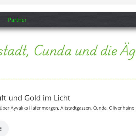
uft und Gold im Licht
über Ayvalıks Hafenmorgen, Altstadtgassen, Cunda, Olivenhaine
s sanfterer Abendstimmung, noch mehr Cunda-Gefühl und dem
er.