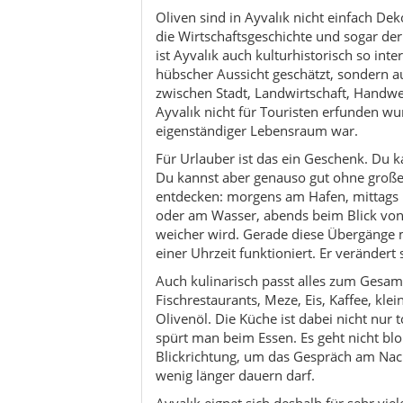
Auch kulinarisch passt alles zum Gesamt
Fischrestaurants, Meze, Eis, Kaffee, kl
Olivenöl. Die Küche ist dabei nicht nur 
spürt man beim Essen. Es geht nicht b
Blickrichtung, um das Gespräch am Nac
wenig länger dauern darf.
Ayvalık eignet sich deshalb für sehr vie
Strände und Abwechslung, Fotografen fin
Geschichte und Baukultur, Genießer fi
langsam werden möchte, ist hier richtig
Programm braucht. Oft reicht es schon,
zu haben.
Am Ende bleibt Ayvalık vor allem wegen
und Altstadt, Oliven und Meer, Alltag u
nicht laut sein muss, um stark zu sein. A
morgens, abends und oft schon beim e
Kultur & Traditionen