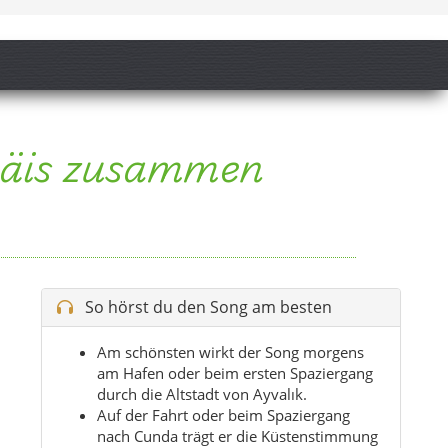
So hörst du den Song am besten
Am schönsten wirkt der Song morgens
am Hafen oder beim ersten Spaziergang
durch die Altstadt von Ayvalık.
Auf der Fahrt oder beim Spaziergang
nach Cunda trägt er die Küstenstimmung
besonders gut.
Auch am späten Nachmittag zwischen
Olivenhainen, Meerblick und warmem
Stein passt er perfekt.
Zum Sonnenuntergang an der Şeytan
Sofrası oder bei einer Pause am Wasser
entfaltet er seinen ganzen Charme.
Tipp:
Spiel den Song an, bevor du losgehst –
die Stimmung passt perfekt zum ersten Blick
auf Ayvalık zwischen Gassen, Inseln und
Ägäislicht.