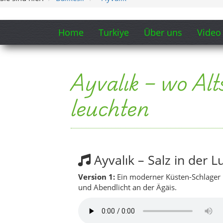
Ayvalık – Salz in der L
Version 1:
Ein moderner Küsten-Schlager 
und Abendlicht an der Ägäis.
Version 2:
Eine zweite Version mit etwa
warmen Glanz von Meer, Stein und Somm
Songtext-Ausschnitt ansehen