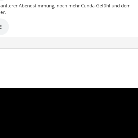
Meeresluft, historische Gassen, Inselgefühl,
 Ägäis-Licht, das alles weicher macht.
che Altstadt
Olivenland
icht nur hübsch aussehen, sondern sich sofort nach Urlaub anfühle
oller Wind, Stein, Wasser und kleiner Momente, die lange