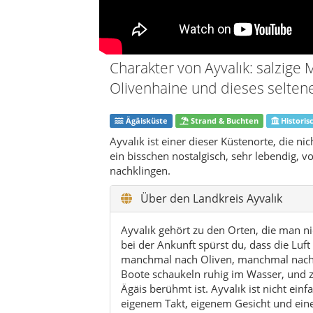
Ayvalık gehört zu den Orten, die man n
bei der Ankunft spürst du, dass die Luft
manchmal nach Oliven, manchmal nach 
Boote schaukeln ruhig im Wasser, und zw
Ägäis berühmt ist. Ayvalık ist nicht einf
eigenem Takt, eigenem Gesicht und einer
Landschaft und Urlaubsstimmung.
Was Ayvalık so stark macht, ist das Zus
Altstadt mit ihren Gassen, Steinhäusern
gemacht sind für langsame Spaziergänge.
Ortes, von osmanischer Zeit, griechisch
Küstenleben. Hier sieht nichts steril od
Ayvalık lebt nicht von einer geschniegel
Dann gibt es die Inselwelt. Cunda, offizi
schönsten Teilen des Landkreises. Sobal
Stimmung leicht. Alles wirkt noch ein we
dort Gespräche länger dauern und Abend
und diese lässige Hafenatmosphäre mach
und das im besten Sinn.