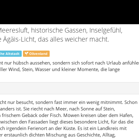
icht nur besucht, sondern fast immer ein wenig mitnimmt. Schon
 anders ist. Sie riecht nach Meer, nach Sonne auf Stein,
frischem Gebäck oder Fisch. Möwen kreisen über dem Hafen,
ischen den Fassaden liegt dieses besondere Licht, für das die
ach irgendein Ferienort an der Küste. Es ist ein Landkreis mit
 erstaunlich dichten Mischung aus Geschichte, Alltag,
ammenspiel aus mehreren Welten. Da ist zuerst die historische
, alten Türen, kleinen Fenstern und Straßenzügen, die wie
 Die Architektur erzählt von der vielschichtigen Geschichte des
 geprägtem Stadtbild, Handel, Olivenölwirtschaft und
er künstlich geschniegelt aus. Genau das macht den Reiz aus.
t-perfekten Kulisse, sondern von Patina, Licht und Echtheit.
ell Alibey Adası, gehört für viele Besucher sofort zu den
d du hinüberfährst oder hinübergehst, ändert sich die
nig ruhiger, noch ein wenig entschleunigter, fast so, als würden
e später enden. Kleine Tavernen, Uferwege, alte Steinhäuser
en Cunda zu einem Ort, an dem man leicht die Zeit verliert –