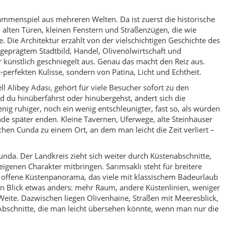
Cunda. Der Landkreis zieht sich weiter durch Küstenabschnitte,
 eigenen Charakter mitbringen. Sarımsaklı steht für breitere
 offene Küstenpanorama, das viele mit klassischem Badeurlaub
n Blick etwas anders: mehr Raum, andere Küstenlinien, weniger
Weite. Dazwischen liegen Olivenhaine, Straßen mit Meeresblick,
Abschnitte, die man leicht übersehen könnte, wenn man nur die
ko oder Nebenthema, sondern Teil der Identität. Die Landschaft,
er Duft vieler Wege hängen mit ihnen zusammen. Genau deshalb
teressant. Die Gegend wird nicht bloß wegen schöner Häuser oder
uch als gewachsene Kulturlandschaft mit enger Verbindung
rk und Küstenhandel. Das gibt dem Ort Tiefe. Man spürt, dass
urde, sondern schon lange vor der modernen Reisewelle ein
nnst hier klassisch baden, flanieren, essen und fotografieren.
es Programm losziehen und Ayvalık eher über Stimmungen
in einer schmalen Gasse, nachmittags zwischen Olivenhainen
der Şeytan Sofrası, wenn das Licht über Inseln und Meer
chen den Landkreis so stark. Ayvalık ist kein Ort, der nur zu
t seine Wirkung mit dem Tag.