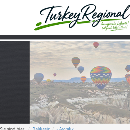
Sie sind hier:
Balıkesir
- Ayvalık
Home
Turkiye
Über uns
Video
Ayvalık – wo Al
leuchten