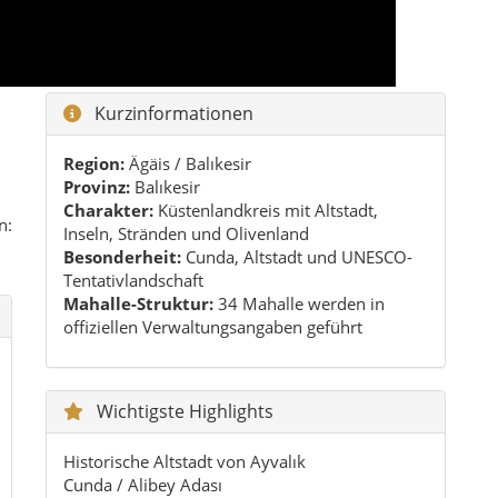
offiziellen Verwaltungsangaben geführt
Wichtigste Highlights
Historische Altstadt von Ayvalık
Cunda / Alibey Adası
Şeytan Sofrası bei Sonnenuntergang
Sarımsaklı und Küstenabschnitte
Olivenhaine, Olivenöl und Ägäis-Flair
Praktische Tipps
Frühling und Herbst sind für Spaziergänge
besonders angenehm
Im Sommer Badezeit früh oder später am Tag
am entspanntesten planen
Für Cunda, Altstadt und Küstenstopps lohnen
sich bequeme Schuhe