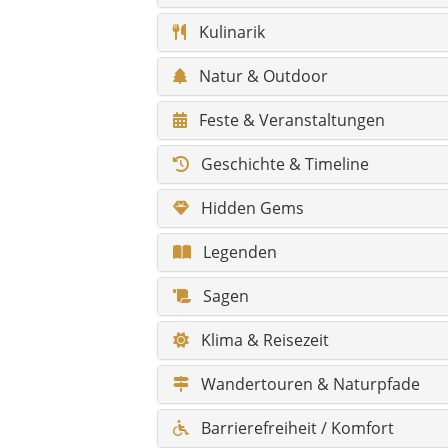
Sagen
Klima & Reisezeit
Wandertouren & Naturpfade
Barrierefreiheit / Komfort
Infos für Reisende mit Behinder
Fotospots
Gesundheit & Notfall
Shopping & Märkte
Skurriles & Besonderheiten
Alle Sehenswürdigkeiten