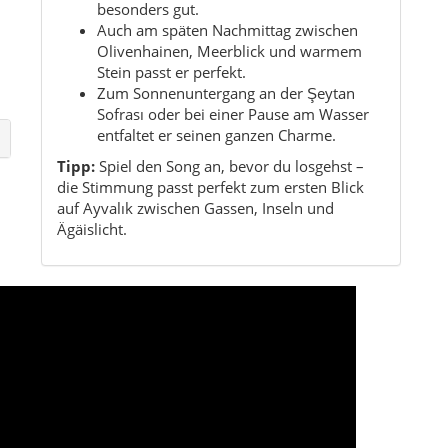
Kurzinformationen
Region:
Ägäis / Balıkesir
Provinz:
Balıkesir
Charakter:
Küstenlandkreis mit Altstadt,
n:
Inseln, Stränden und Olivenland
Besonderheit:
Cunda, Altstadt und UNESCO-
Tentativlandschaft
Mahalle-Struktur:
34 Mahalle werden in