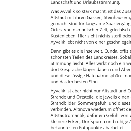
Ayvalık ist aber nicht nur Altstadt und 
Strände und Ortsteile, die jeweils einen
Strandbilder, Sommergefühl und dieses
verbinden. Altınova wiederum öffnet de
Altstadtromantik, dafür ein Gefühl von 
kleinere Ecken, Dorfspuren und ruhige 
bekanntesten Fotopunkte abarbeitet.
Oliven sind in Ayvalık nicht einfach De
die Wirtschaftsgeschichte und sogar d
ist Ayvalık auch kulturhistorisch so in
hübscher Aussicht geschätzt, sondern a
zwischen Stadt, Landwirtschaft, Handwe
Ayvalık nicht für Touristen erfunden w
eigenständiger Lebensraum war.
Für Urlauber ist das ein Geschenk. Du ka
Du kannst aber genauso gut ohne groß
entdecken: morgens am Hafen, mittags 
oder am Wasser, abends beim Blick von 
weicher wird. Gerade diese Übergänge ma
einer Uhrzeit funktioniert. Er veränder