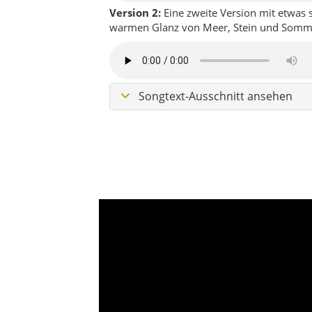
Charakter von Ayvalık: salzige 
Olivenhaine und dieses seltene
Ägäisküste
Strand & Buchten
Historis
Ayvalık ist einer dieser Küstenorte, die n
ein bisschen nostalgisch, sehr lebendig, v
nachklingen.
Über den Landkreis Ayvalık