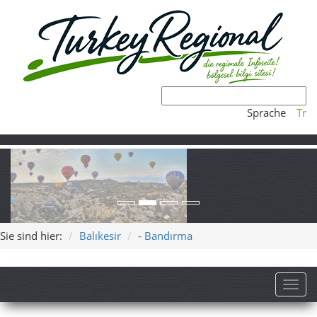
Sprache
Tr
Sie sind hier:
Balıkesir
- Bandırma
Toggl
Bandırma – Hafenstadt,
Kuşcenneti und Marmara-