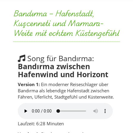
Weite mit echtem Küstengefühl
Song für Bandırma:
Bandırma zwischen
Hafenwind und Horizont
Version 1:
Ein moderner Reiseschlager über
Bandırma als lebendige Hafenstadt zwischen
Fähren, Uferlicht, Stadtgefühl und Küstenweite.
Laufzeit: 6:28 Minuten
Version 2:
Eine längere, besonders
atmosphärische Fassung mit starkem Refrain,
Hafenrhythmus und weitem Blick über das
Marmarameer.