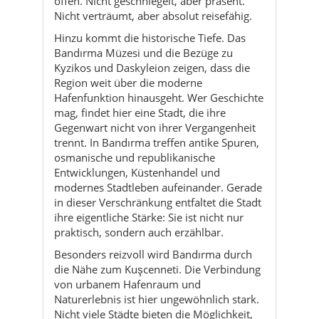
Region weit über die moderne
Hafenfunktion hinausgeht. Wer Geschichte
mag, findet hier eine Stadt, die ihre
Gegenwart nicht von ihrer Vergangenheit
trennt. In Bandırma treffen antike Spuren,
osmanische und republikanische
Entwicklungen, Küstenhandel und
modernes Stadtleben aufeinander. Gerade
in dieser Verschränkung entfaltet die Stadt
ihre eigentliche Stärke: Sie ist nicht nur
praktisch, sondern auch erzählbar.
Besonders reizvoll wird Bandırma durch
die Nähe zum Kuşcenneti. Die Verbindung
von urbanem Hafenraum und
Naturerlebnis ist hier ungewöhnlich stark.
Nicht viele Städte bieten die Möglichkeit,
am selben Tag Küstenpromenade,
Museum, Fährgefühl und ein so
bedeutendes Vogel- und
Feuchtgebietsumfeld mitzunehmen. Für
turkeyregional.com ist das ein klarer