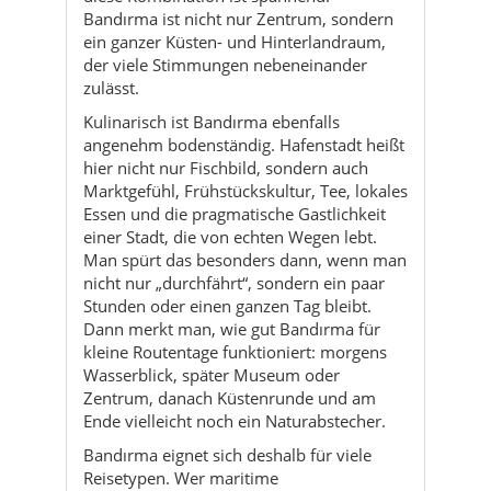
Kulinarisch ist Bandırma ebenfalls
angenehm bodenständig. Hafenstadt heißt
hier nicht nur Fischbild, sondern auch
Marktgefühl, Frühstückskultur, Tee, lokales
Essen und die pragmatische Gastlichkeit
einer Stadt, die von echten Wegen lebt.
Man spürt das besonders dann, wenn man
nicht nur „durchfährt“, sondern ein paar
Stunden oder einen ganzen Tag bleibt.
Dann merkt man, wie gut Bandırma für
kleine Routentage funktioniert: morgens
Wasserblick, später Museum oder
Zentrum, danach Küstenrunde und am
Ende vielleicht noch ein Naturabstecher.
Bandırma eignet sich deshalb für viele
Reisetypen. Wer maritime
Stadtatmosphäre mag, wird schnell warm
mit ihr. Wer Natur sucht, findet in der
Region starke Ergänzungen. Wer
Geschichte mag, hat mehr als nur ein
einzelnes Motiv. Wer mit der Fähre anreist,