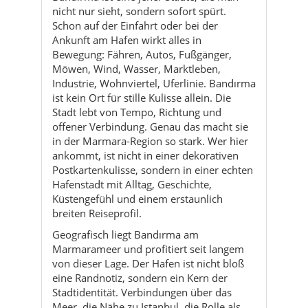
Industrie, Wohnviertel, Uferlinie. Bandırma
ist kein Ort für stille Kulisse allein. Die
Stadt lebt von Tempo, Richtung und
offener Verbindung. Genau das macht sie
in der Marmara-Region so stark. Wer hier
ankommt, ist nicht in einer dekorativen
Postkartenkulisse, sondern in einer echten
Hafenstadt mit Alltag, Geschichte,
Küstengefühl und einem erstaunlich
breiten Reiseprofil.
Geografisch liegt Bandırma am
Marmarameer und profitiert seit langem
von dieser Lage. Der Hafen ist nicht bloß
eine Randnotiz, sondern ein Kern der
Stadtidentität. Verbindungen über das
Meer, die Nähe zu Istanbul, die Rolle als
Handels- und Verkehrsort und der
gesamte Rhythmus von Ankunft und
Abfahrt prägen Bandırma bis heute. Das
macht die Stadt besonders für Reisende
interessant, die urbane Küstenorte mögen,