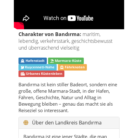
Charakter von Bandırma:
maritim,
lebendig, verkehrsstark, geschichtsbewusst
und überraschend vielseitig
Hafenstadt
Marmara-Küste
Kuşcenneti-Nähe
Fährknoten
Urbanes Küstenleben
Bandırma ist kein stiller Badeort, sondern eine
große, offene Marmara-Stadt, in der Hafen,
Fähren, Geschichte, Natur und Alltag in
Bewegung bleiben – genau das macht sie als
Reiseziel so interessant.
Über den Landkreis Bandırma
Bandırma ist eine jener Städte, die man
nicht nur sieht, sondern sofort spürt.
Schon auf der Einfahrt oder bei der
Ankunft am Hafen wirkt alles in
Bewegung: Fähren, Autos, Fußgänger,
Möwen, Wind, Wasser, Marktleben,