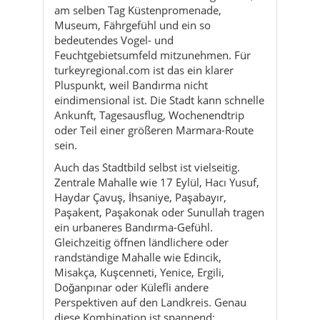
Pluspunkt, weil Bandırma nicht
eindimensional ist. Die Stadt kann schnelle
Ankunft, Tagesausflug, Wochenendtrip
oder Teil einer größeren Marmara-Route
sein.
Auch das Stadtbild selbst ist vielseitig.
Zentrale Mahalle wie 17 Eylül, Hacı Yusuf,
Haydar Çavuş, İhsaniye, Paşabayır,
Paşakent, Paşakonak oder Sunullah tragen
ein urbaneres Bandırma-Gefühl.
Gleichzeitig öffnen ländlichere oder
randständige Mahalle wie Edincik,
Misakça, Kuşcenneti, Yenice, Ergili,
Doğanpınar oder Külefli andere
Perspektiven auf den Landkreis. Genau
diese Kombination ist spannend:
Bandırma ist nicht nur Zentrum, sondern
ein ganzer Küsten- und Hinterlandraum,
der viele Stimmungen nebeneinander
zulässt.