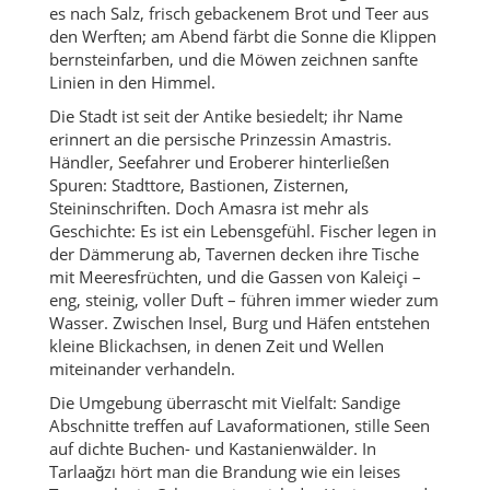
es nach Salz, frisch gebackenem Brot und Teer aus
den Werften; am Abend färbt die Sonne die Klippen
bernsteinfarben, und die Möwen zeichnen sanfte
Linien in den Himmel.
Die Stadt ist seit der Antike besiedelt; ihr Name
erinnert an die persische Prinzessin Amastris.
Händler, Seefahrer und Eroberer hinterließen
Spuren: Stadttore, Bastionen, Zisternen,
Steininschriften. Doch Amasra ist mehr als
Geschichte: Es ist ein Lebensgefühl. Fischer legen in
der Dämmerung ab, Tavernen decken ihre Tische
mit Meeresfrüchten, und die Gassen von Kaleiçi –
eng, steinig, voller Duft – führen immer wieder zum
Wasser. Zwischen Insel, Burg und Häfen entstehen
kleine Blickachsen, in denen Zeit und Wellen
miteinander verhandeln.
Die Umgebung überrascht mit Vielfalt: Sandige
Abschnitte treffen auf Lavaformationen, stille Seen
auf dichte Buchen- und Kastanienwälder. In
Tarlaağzı hört man die Brandung wie ein leises