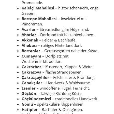
Promenade.
Kaleiçi Mahallesi
– historischer Kern, enge
Gassen.
Boztepe Mahallesi
– Inselviertel mit
Panoramen.
Acarlar
– Streusiedlung im Hügelland.
Ahatlar
– Dorfrand mit Kastanienhainen.
Akkonak
– Felder & Bachläufe.
Aliobası
– ruhiges Hinterlanddorf.
Bostanlar
– Gemüsegärten nahe der Küste.
Cumayanı
– Dorfplatz mit
Wochenmarkttradition.
Çakrazboz
– Küstenort, Klippen & Weite.
Çakrazova
– flache Strandebenen.
Çakrazşeyhler
– Felsfenster & Brandung.
Çanakçılar
– Handwerk & Waldsäume.
Esenler
– windoffene Hügel, Fernsicht.
Göçkün
– Talwege Richtung Küste.
Göçkündemirci
– traditionelles Handwerk.
Gömü
– spektakuläre Klippenlinien.
Hatipler
– Bachufer & Obstgärten.