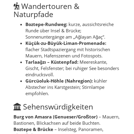
Wandertouren &
Naturpfade
Boztepe-Rundweg:
kurze, aussichtsreiche
Runde über Insel & Brücke;
Sonnenuntergänge am „Ağlayan Ağaç“.
Küçük-zu-Büyük-Liman-Promenade:
flacher Stadtspaziergang mit historischen
Mauern, Hafenszenen und Fotospots.
Tarlaağzı – Küstenpfad:
Meereskante,
Gischt, Felsfenster; bei ruhiger See besonders
eindrucksvoll.
Gürcüoluk-Höhle (Nahregion):
kühler
Abstecher ins Karstgestein; Stirnlampe
empfohlen.
Sehenswürdigkeiten
Burg von Amasra (Genueser/Großtor)
– Mauern,
Bastionen, Blickachsen auf beide Buchten.
Boztepe & Brücke
– Inselsteg, Panoramen,