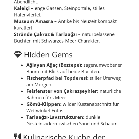
Abendlicht.
Kaleiçi
– enge Gassen, Steinportale, stilles
Hafenviertel.
Museum Amasra
– Antike bis Neuzeit kompakt
kuratiert.
Strände Çakraz & Tarlaağzı
– naturbelassene
Buchten mit Schwarzes-Meer-Charakter.
Hidden Gems
Ağlayan Ağaç (Boztepe):
sagenumwobener
Baum mit Blick auf beide Buchten.
Fischerpfad bei Topderesi:
stiller Uferweg
am Morgen.
Felsfenster von Çakrazşeyhler:
natürliche
Rahmen fürs Meer.
Gömü-Klippen:
wilder Küstenabschnitt für
Weitwinkel-Fotos.
Tarlaağzı-Lavstrukturen:
dunkle
Gesteinsadern zwischen Sand und Schaum.
Kulinarische Küche der