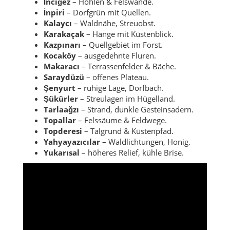
İnciğez
– Höhlen & Felswände.
İnpiri
– Dorfgrün mit Quellen.
Kalaycı
– Waldnähe, Streuobst.
Karakaçak
– Hänge mit Küstenblick.
Kazpınarı
– Quellgebiet im Forst.
Kocaköy
– ausgedehnte Fluren.
Makaracı
– Terrassenfelder & Bäche.
Saraydüzü
– offenes Plateau.
Şenyurt
– ruhige Lage, Dorfbach.
Şükürler
– Streulagen im Hügelland.
Tarlaağzı
– Strand, dunkle Gesteinsadern.
Topallar
– Felssäume & Feldwege.
Topderesi
– Talgrund & Küstenpfad.
Yahyayazıcılar
– Waldlichtungen, Honig.
Yukarısal
– höheres Relief, kühle Brise.