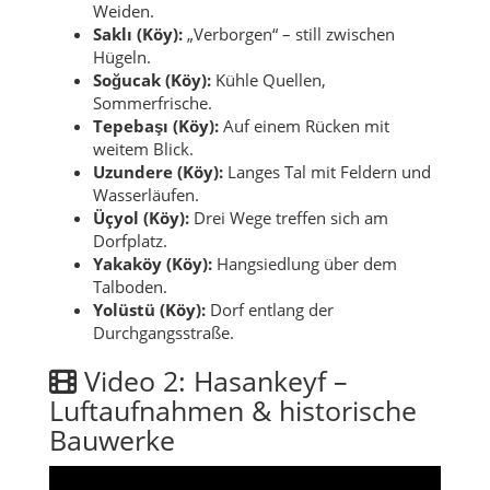
Weiden.
Saklı (Köy):
„Verborgen“ – still zwischen
Hügeln.
Soğucak (Köy):
Kühle Quellen,
Sommerfrische.
Tepebaşı (Köy):
Auf einem Rücken mit
weitem Blick.
Uzundere (Köy):
Langes Tal mit Feldern und
Wasserläufen.
Üçyol (Köy):
Drei Wege treffen sich am
Dorfplatz.
Yakaköy (Köy):
Hangsiedlung über dem
Talboden.
Yolüstü (Köy):
Dorf entlang der
Durchgangsstraße.
Video 2: Hasankeyf –
Luftaufnahmen & historische
Bauwerke