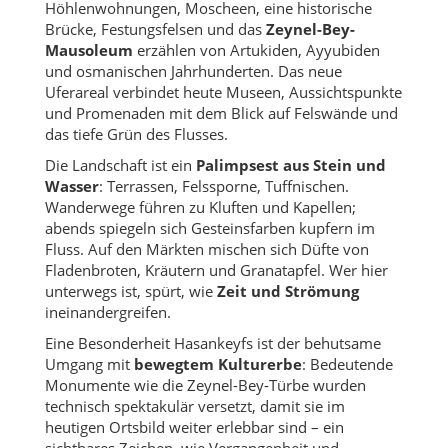
Höhlenwohnungen, Moscheen, eine historische
Brücke, Festungsfelsen und das
Zeynel-Bey-
Mausoleum
erzählen von Artukiden, Ayyubiden
und osmanischen Jahrhunderten. Das neue
Uferareal verbindet heute Museen, Aussichtspunkte
und Promenaden mit dem Blick auf Felswände und
das tiefe Grün des Flusses.
Die Landschaft ist ein
Palimpsest aus Stein und
Wasser
: Terrassen, Felssporne, Tuffnischen.
Wanderwege führen zu Kluften und Kapellen;
abends spiegeln sich Gesteinsfarben kupfern im
Fluss. Auf den Märkten mischen sich Düfte von
Fladenbroten, Kräutern und Granatapfel. Wer hier
unterwegs ist, spürt, wie
Zeit und Strömung
ineinandergreifen.
Eine Besonderheit Hasankeyfs ist der behutsame
Umgang mit
bewegtem Kulturerbe
: Bedeutende
Monumente wie die Zeynel-Bey-Türbe wurden
technisch spektakulär versetzt, damit sie im
heutigen Ortsbild weiter erlebbar sind – ein
sichtbares Zeichen, wie Vergangenheit und