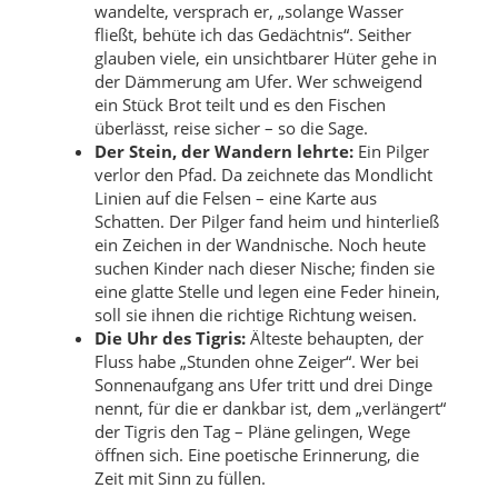
wandelte, versprach er, „solange Wasser
fließt, behüte ich das Gedächtnis“. Seither
glauben viele, ein unsichtbarer Hüter gehe in
der Dämmerung am Ufer. Wer schweigend
ein Stück Brot teilt und es den Fischen
überlässt, reise sicher – so die Sage.
Der Stein, der Wandern lehrte:
Ein Pilger
verlor den Pfad. Da zeichnete das Mondlicht
Linien auf die Felsen – eine Karte aus
Schatten. Der Pilger fand heim und hinterließ
ein Zeichen in der Wandnische. Noch heute
suchen Kinder nach dieser Nische; finden sie
eine glatte Stelle und legen eine Feder hinein,
soll sie ihnen die richtige Richtung weisen.
Die Uhr des Tigris:
Älteste behaupten, der
Fluss habe „Stunden ohne Zeiger“. Wer bei
Sonnenaufgang ans Ufer tritt und drei Dinge
nennt, für die er dankbar ist, dem „verlängert“
der Tigris den Tag – Pläne gelingen, Wege
öffnen sich. Eine poetische Erinnerung, die
Zeit mit Sinn zu füllen.