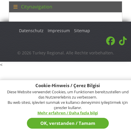
Citynavigation
Datenschutz
Impressum
Sitemap
© 2026 Turkey Regional. Alle Rechte vorbehalten.
<
Cookie-Hinweis / Çerez Bilgisi
Diese Website verwendet Cookies, um Funktionen bereitzustellen und
das Nutzererlebnis zu verbessern.
Bu web sitesi, işlevleri sunmak ve kullanıcı deneyimini iyileştirmek için
çerezler kullanır.
Mehr erfahren / Daha fazla bilgi
OK, verstanden / Tamam