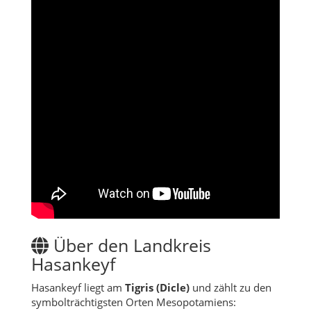
Über den Landkreis
Hasankeyf
Hasankeyf liegt am
Tigris (Dicle)
und zählt zu den
symbolträchtigsten Orten Mesopotamiens: