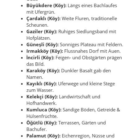
Büyükdere (Köy):
Längs eines Bachlaufes
mit Ufergrün.
Çardaklı (Köy):
Weite Fluren, traditionelle
Scheunen.
Gaziler (Köy):
Ruhiges Siedlungsband mit
Hofplätzen.
Güneşli (Köy):
Sonniges Plateau mit Feldern.
Irmakköy (Köy):
Flussnahes Dorf mit Auen.
İncirli (Köy):
Feigen- und Obstgärten prägen
das Bild.
Karaköy (Köy):
Dunkler Basalt gab den
Namen.
Kayıklı (Köy):
Uferwege und kleine Stege
zum Wasser.
Kelekçi (Köy):
Landwirtschaft und
Hofhandwerk.
Kumluca (Köy):
Sandige Böden, Getreide &
Hülsenfrüchte.
Öğütlü (Köy):
Terrassen, Gärten und
Bachufer.
Palamut (Köy):
Eichenregion, Nüsse und