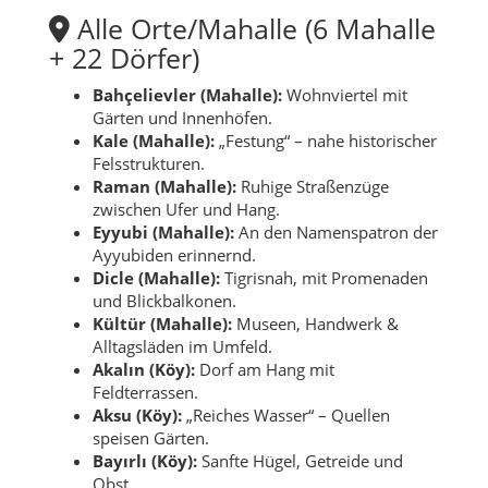
Alle Orte/Mahalle (6 Mahalle
+ 22 Dörfer)
Bahçelievler (Mahalle):
Wohnviertel mit
Gärten und Innenhöfen.
Kale (Mahalle):
„Festung“ – nahe historischer
Felsstrukturen.
Raman (Mahalle):
Ruhige Straßenzüge
zwischen Ufer und Hang.
Eyyubi (Mahalle):
An den Namenspatron der
Ayyubiden erinnernd.
Dicle (Mahalle):
Tigrisnah, mit Promenaden
und Blickbalkonen.
Kültür (Mahalle):
Museen, Handwerk &
Alltagsläden im Umfeld.
Akalın (Köy):
Dorf am Hang mit
Feldterrassen.
Aksu (Köy):
„Reiches Wasser“ – Quellen
speisen Gärten.
Bayırlı (Köy):
Sanfte Hügel, Getreide und
Obst.