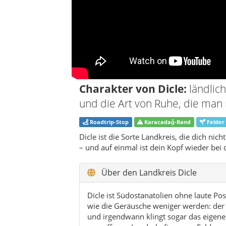
– und auf einmal ist dein Kopf wieder bei d
Über den Landkreis Dicle
Dicle ist Südostanatolien ohne laute Po
wie die Geräusche weniger werden: der V
und irgendwann klingt sogar das eigene
von offenen Landschaften, von Feldern
nicht „Programmpunkte“ abhakt, sonde
Geografisch hat Dicle diesen spannende
sich dunklere Höhenzüge und Steinfarb
Rhythmus haben. Es ist eine Gegend, in d
und kontrastreich, am Nachmittag wird 
du gerne fotografierst, wirst du Dicle l
suchst, sondern nach dem richtigen Blic
Dicle fühlt sich oft wie ein ehrlicher Ro
bisschen Neugier. Ein Teehaus am Straß
ein freundliches Nicken – das sind die E
weniger du erwartest, desto mehr beko
Auch wenn der Landkreis selbst eher ruh