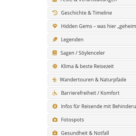
Barrierefreiheit / Komfort
Infos für Reisende mit Behinder
Fotospots
Gesundheit & Notfall
Shopping & Märkte
Skurriles & Besonderheiten
Alle Sehenswürdigkeiten (Liste 
Alle Hidden Gems (Liste mit Kur
FAQ – Häufige Fragen zu Dicle
Hauptorte mit Kurzbeschreibung