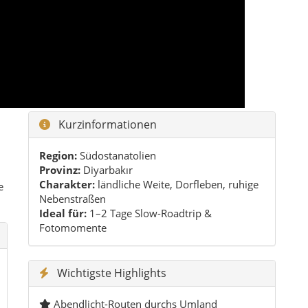
Nebenstraßen
Ideal für:
1–2 Tage Slow-Roadtrip &
Fotomomente
Wichtigste Highlights
Abendlicht-Routen durchs Umland
Dorfmomente & Teepausen
Weite Felder, klare Linien, starke Fotos
Perfekter Kontrast-Tag zu Diyarbakır-Stadt
Schnell-Route für Eilige
Morgen: Zentrum + Tee + kurzer Bäckerei-
Stopp
Mittag: bodenständiges Essen + Pause
Nachmittag: 2–3 Dorfstopps + Fotofahrt
Abend: Rückfahrt mit Song (Version 1)
Praktische Tipps