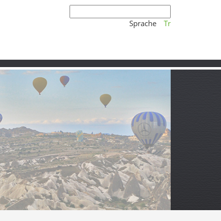
Sprache
Tr
iser wird
So hörst du den Song am besten