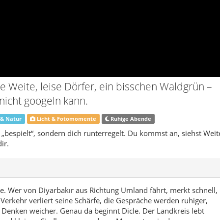
ir.
se. Wer von Diyarbakır aus Richtung Umland fährt, merkt schnell,
erkehr verliert seine Schärfe, die Gespräche werden ruhiger,
 Denken weicher. Genau da beginnt Dicle. Der Landkreis lebt
 und kleinen Siedlungen – und von Momenten, in denen man
rn einfach ankommt.
n Übergang zwischen Weite und Struktur: In der Ferne zeichnen
en ab, während im Vordergrund die Ebenen ihren eigenen
er Licht eine Hauptrolle spielt. Am Vormittag wirkt alles klar
es weicher – und am Abend ist die Welt plötzlich golden. Wenn
ieben, weil du hier nicht nach „der einen Sehenswürdigkeit“
kwinkel, dem richtigen Schatten, der richtigen Kurve im Weg.
adtrip-Stop an: Du brauchst keine perfekten Pläne, nur ein
enrand, eine Bäckerei mit warmem Brot, ein kurzes Gespräch,
rlebnisse, die sich später wie „echte Reise“ anfühlen. Und je
mmst du: nicht als Show, sondern als Stimmung.
ig ist, ist er ein guter Ausgangspunkt, um Diyarbakırs große