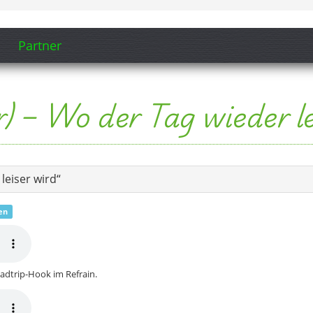
en
oadtrip-Hook im Refrain.
f den Punkt, perfekt für die Ankunft.
ingen)
in der Weite,
gestern und heut.
eine Pause,
 regional Punkt com.
in Weite, Dorfrhythmus und dieses Gefühl: „Heute muss ich