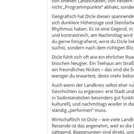
Geschichten zu ergänzen: erst Stadt un
in Südostanatolien besonders gut funkti
kulturell), und nachmittags wieder in di
ständig „performen“ muss.
Wirtschaftlich ist Dicle – wie viele Land
Reisende ist das angenehm, weil es die
sättigend, Begegnungen sind direkt, und
touristisches Konzept ist, sondern Norma
und freundlich fragst, wirst du oft meh
Dicle ist kein Ort, der um Aufmerksamkeit
wenn der Tag wieder leiser wird.
Kultur & Traditionen
Aktivitäten
Reisetipps / Mikro-Routen
Nachhaltigkeit