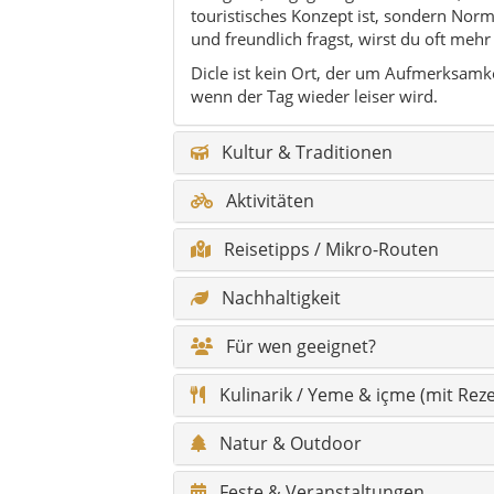
Für wen geeignet?
Kulinarik / Yeme & içme (mit Reze
Natur & Outdoor
Feste & Veranstaltungen
Geschichte & Timeline
Hidden Gems – was hier „geheim“
Legenden
Sagen / Söylenceler
Klima & beste Reisezeit
Wandertouren & Naturpfade