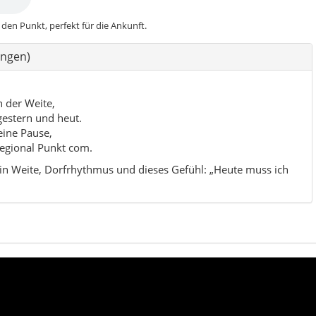
e Weite, leise Dörfer, ein bisschen Waldgrün –
nicht googeln kann.
 & Natur
Licht & Fotomomente
Ruhige Abende
ht „bespielt“, sondern dich runterregelt. Du kommst an, siehst Weit