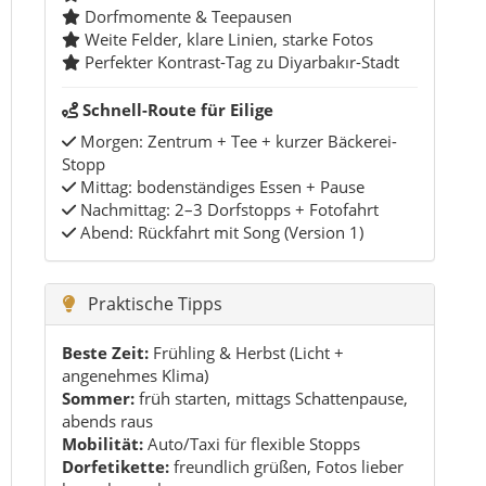
Beste Zeit:
Frühling & Herbst (Licht +
angenehmes Klima)
Sommer:
früh starten, mittags Schattenpause,
abends raus
Mobilität:
Auto/Taxi für flexible Stopps
Dorfetikette:
freundlich grüßen, Fotos lieber
kurz absprechen
Mini-Packliste
Bequeme Schuhe (Feldwege/Schotter)
Sonnenschutz + Wasser
Powerbank (Fotos + Video + Musik)
Unaufdringliches Outfit für Dorfbesuche