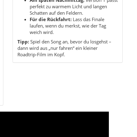
Kurzinformationen
Region:
Südostanatolien
Provinz:
Diyarbakır
Charakter:
ländliche Weite, Dorfleben, ruhige
e