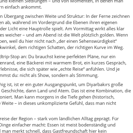
d Geschichte, dann Land und Atem. Das ist eine Kombination, die
oniert. Man kann morgens in die Tiefe gehen (historisch,
e Weite – in dieses unkomplizierte Gefühl, dass man nicht
kreise der Region – stark vom ländlichen Alltag geprägt. Für
 Dinge einfacher macht: Essen ist meist bodenständig und
 man merkt schnell, dass Gastfreundschaft hier kein
lität. Wenn du respektvoll reist, zurückhaltend fotografierst
r Hilfe bekommen, als du erwartet hättest.
 bittet. Dicle ist ein Ort, der dich daran erinnert, wie gut es tut,