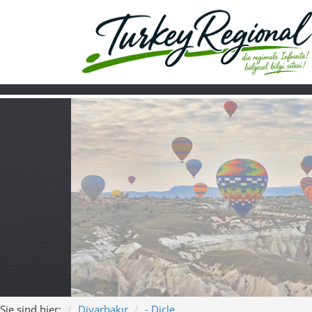
Sie sind hier:
Diyarbakır
- Dicle
Home
Turkiye
Über uns
Video
Dicle (Diyarbakı
Song: „Dicle – Wo der Tag wieder 