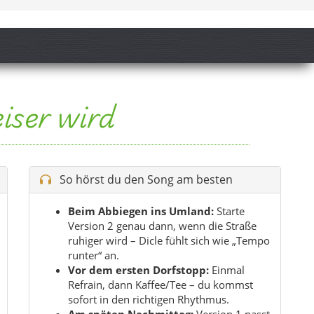
Beim Abbiegen ins Umland:
Starte
Version 2 genau dann, wenn die Straße
ruhiger wird – Dicle fühlt sich wie „Tempo
runter“ an.
Vor dem ersten Dorfstopp:
Einmal
Refrain, dann Kaffee/Tee – du kommst
sofort in den richtigen Rhythmus.
Am späten Nachmittag:
Version 1 passt
perfekt zu warmem Licht und langen
Schatten auf den Feldern.
Für die Rückfahrt:
Lass das Finale
laufen, wenn du merkst, wie der Tag
weich wird.
Tipp:
Spiel den Song an, bevor du losgehst –
dann wird aus „nur fahren“ ein kleiner
Roadtrip-Film im Kopf.