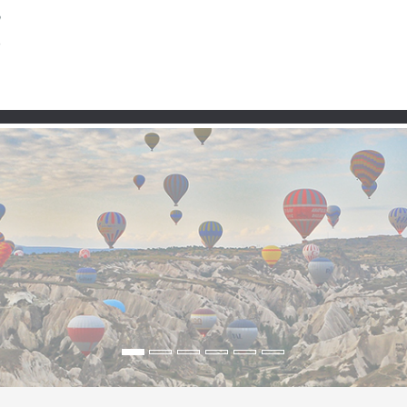
Partner
r) – Wo der Tag wieder le
leiser wird“