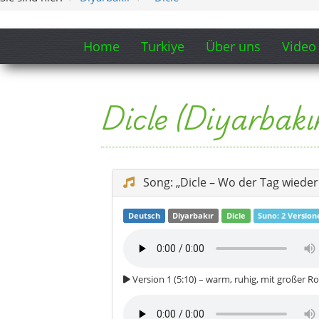
Deutsch
Diyarbakır
Dicle
Suno: 2 Version
Version 1 (5:10) – warm, ruhig, mit großer R
Version 2 (4:49) – etwas knackiger, direkt au
Songtext-Ausschnitt (zum Mits
Refrain:
Dicle, Dicle – du klingst wie ein Vers 
zwischen Stein und Sonne, zwischen 
Dicle, Dicle – hier wird aus dem Weg 
und ich sing’s für dich weiter: Türkei
Stimmung:
raus aus dem Lärm, rein 
nichts beweisen.“