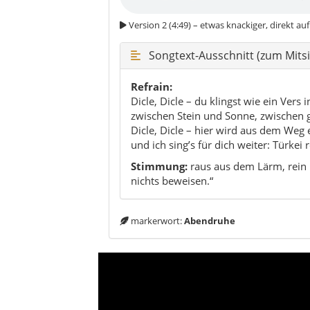
markerwort:
Abendruhe
Charakter von Dicle:
ländlich
und die Art von Ruhe, die man 
Roadtrip-Stop
Karacadağ-Rand
Felder
Dicle ist die Sorte Landkreis, die dich nic