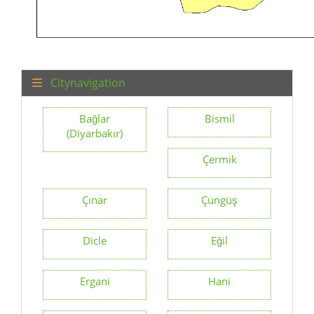
Citynavigation
Bağlar
Bismil
(Diyarbakır)
Çermik
Çınar
Çüngüş
Dicle
Eğil
Ergani
Hani