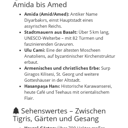
Amida bis Amed
Amida (Amid/Amed):
Antiker Name
Diyarbakırs, einst Hauptstadt eines
assyrischen Reichs.
Stadtmauern aus Basalt:
Über 5 km lang,
UNESCO-Welterbe – mit 82 Türmen und
faszinierenden Gravuren.
Ulu Cami:
Eine der ältesten Moscheen
Anatoliens, auf byzantinischer Kirchenstruktur
erbaut.
Armenisches und christliches Erbe:
Surp
Giragos Kilisesi, St. Georg und weitere
Gotteshäuser in der Altstadt.
Hasanpaşa Hanı:
Historische Karawanserei,
heute Café und Teehaus mit orientalischem
Flair.
Sehenswertes – Zwischen
Tigris, Gärten und Gesang
Hevsel-Gärten:
Über 700 Hektar großes