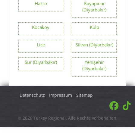
Hazro
Kayapınar
(Diyarbakır)
Kocaköy
Kulp
Lice
Silvan (Diyarbakır)
Sur (Diyarbakır)
Yenişehir
(Diyarbakır)
Datenschutz
Impressum
Sitemap
© 2026 Turkey Regional. Alle Rechte vorbehalten.