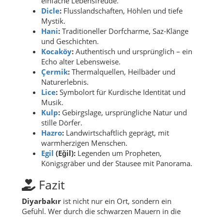
einfache Lebensfreude.
Dicle
:
Flusslandschaften, Höhlen und tiefe
Mystik.
Hani
:
Traditioneller Dorfcharme, Saz-Klänge
und Geschichten.
Kocaköy
:
Authentisch und ursprünglich – ein
Echo alter Lebensweise.
Çermik
:
Thermalquellen, Heilbäder und
Naturerlebnis.
Lice
:
Symbolort für Kurdische Identität und
Musik.
Kulp
:
Gebirgslage, ursprüngliche Natur und
stille Dörfer.
Hazro
:
Landwirtschaftlich geprägt, mit
warmherzigen Menschen.
Egil
(Eğil):
Legenden um Propheten,
Königsgräber und der Stausee mit Panorama.
Fazit
Diyarbakır
ist nicht nur ein Ort, sondern ein
Gefühl. Wer durch die schwarzen Mauern in die