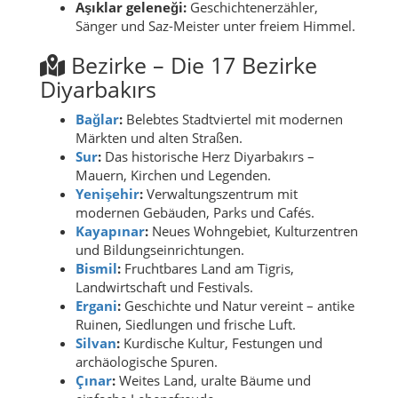
Aşıklar geleneği:
Geschichtenerzähler,
Sänger und Saz-Meister unter freiem Himmel.
Bezirke – Die 17 Bezirke
Diyarbakırs
Bağlar
:
Belebtes Stadtviertel mit modernen
Märkten und alten Straßen.
Sur
:
Das historische Herz Diyarbakırs –
Mauern, Kirchen und Legenden.
Yenişehir
:
Verwaltungszentrum mit
modernen Gebäuden, Parks und Cafés.
Kayapınar
:
Neues Wohngebiet, Kulturzentren
und Bildungseinrichtungen.
Bismil
:
Fruchtbares Land am Tigris,
Landwirtschaft und Festivals.
Ergani
:
Geschichte und Natur vereint – antike
Ruinen, Siedlungen und frische Luft.
Silvan
:
Kurdische Kultur, Festungen und
archäologische Spuren.
Çınar
:
Weites Land, uralte Bäume und