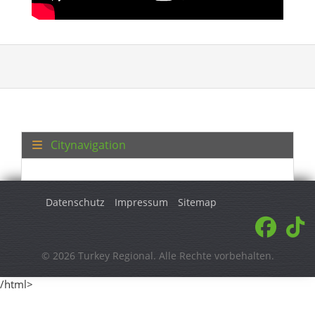
Citynavigation
Datenschutz
Impressum
Sitemap
© 2026 Turkey Regional. Alle Rechte vorbehalten.
/html>