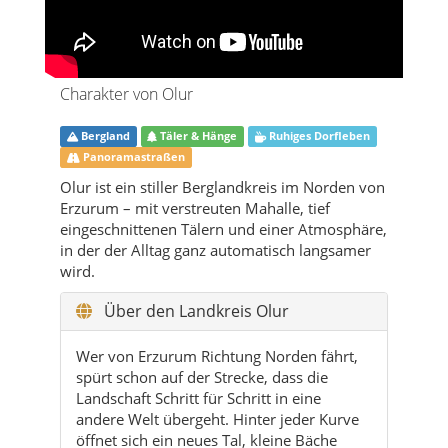
Bergland
Täler & Hänge
Ruhiges Dorfleben
Panoramastraßen
Olur ist ein stiller Berglandkreis im Norden von
Erzurum – mit verstreuten Mahalle, tief
eingeschnittenen Tälern und einer Atmosphäre,
in der der Alltag ganz automatisch langsamer
wird.
Über den Landkreis Olur
Wer von Erzurum Richtung Norden fährt,
spürt schon auf der Strecke, dass die
Landschaft Schritt für Schritt in eine
andere Welt übergeht. Hinter jeder Kurve
öffnet sich ein neues Tal, kleine Bäche
schneiden sich in den Hang, und irgendwo
zwischen den Kiefern tauchen die ersten
Häuser von Olur auf. Der Landkreis liegt
im Norden der Provinz, an der Schnittstelle
zwischen Erzurum und den bergigen