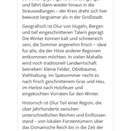
und tief eingeschnittenen Tälern geprägt.
Die Winter können kalt und schneereich
sein, die Sommer angenehm frisch – ideal
für alle, die der Hitze anderer Regionen
entkommen möchten. In vielen Mahalle
wird noch traditionell Landwirtschaft
betrieben: kleine Felder, Obstbäume,
Viehhaltung. Im Spätsommer riecht es
nach frisch geschnittenem Gras und Heu,
im Herbst nach Holzfeuer und
eingekochten Vorräten für den Winter.
Historisch ist Olur Teil einer Region, die
über Jahrhunderte zwischen
unterschiedlichen Reichen und Einflüssen
stand – von lokalen Fürstentümern über
das Osmanische Reich bis in die Zeit der
Republik. Heute spürt man diese
Geschichte eher leise: in alten Friedhöfen,
in verwitterten Fundamenten, in
Ortsnamen, die von früheren Sprachen
und Kulturen erzählen. Die Menschen hier