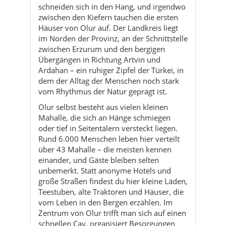
Übergängen in Richtung Artvin und
Ardahan – ein ruhiger Zipfel der Türkei, in
dem der Alltag der Menschen noch stark
vom Rhythmus der Natur geprägt ist.
Olur selbst besteht aus vielen kleinen
Mahalle, die sich an Hänge schmiegen
oder tief in Seitentälern versteckt liegen.
Rund 6.000 Menschen leben hier verteilt
über 43 Mahalle – die meisten kennen
einander, und Gäste bleiben selten
unbemerkt. Statt anonyme Hotels und
große Straßen findest du hier kleine Läden,
Teestuben, alte Traktoren und Häuser, die
vom Leben in den Bergen erzählen. Im
Zentrum von Olur trifft man sich auf einen
schnellen Çay, organisiert Besorgungen
und fährt dann wieder hinaus in die
Streusiedlungen – der Kreis dreht sich hier
bewusst langsamer als in der Großstadt.
Geografisch ist Olur von Hügeln, Bergen