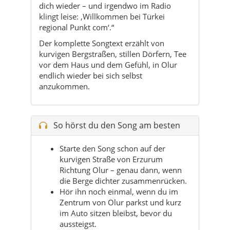
kurvigen Bergstraßen, stillen Dörfern, Tee
vor dem Haus und dem Gefühl, in Olur
endlich wieder bei sich selbst
anzukommen.
So hörst du den Song am besten
Starte den Song schon auf der
kurvigen Straße von Erzurum
Richtung Olur – genau dann, wenn
die Berge dichter zusammenrücken.
Hör ihn noch einmal, wenn du im
Zentrum von Olur parkst und kurz
im Auto sitzen bleibst, bevor du
aussteigst.
Nimm den Song mit auf einen
Spaziergang durch die Mahalle –
vorbei an Teestuben, kleinen Läden
und ruhigen Gassen.
Abends passt er perfekt zu einem