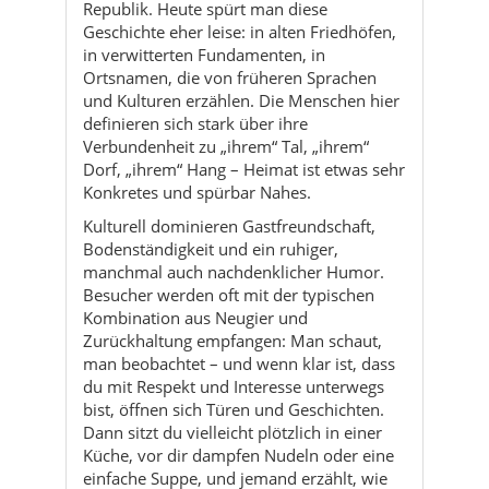
definieren sich stark über ihre
Verbundenheit zu „ihrem“ Tal, „ihrem“
Dorf, „ihrem“ Hang – Heimat ist etwas sehr
Konkretes und spürbar Nahes.
Kulturell dominieren Gastfreundschaft,
Bodenständigkeit und ein ruhiger,
manchmal auch nachdenklicher Humor.
Besucher werden oft mit der typischen
Kombination aus Neugier und
Zurückhaltung empfangen: Man schaut,
man beobachtet – und wenn klar ist, dass
du mit Respekt und Interesse unterwegs
bist, öffnen sich Türen und Geschichten.
Dann sitzt du vielleicht plötzlich in einer
Küche, vor dir dampfen Nudeln oder eine
einfache Suppe, und jemand erzählt, wie
sich das Dorf in den letzten Jahrzehnten
verändert hat.
Olur ist kein klassischer Massentourismus-
Ort – und genau das macht den Reiz aus.