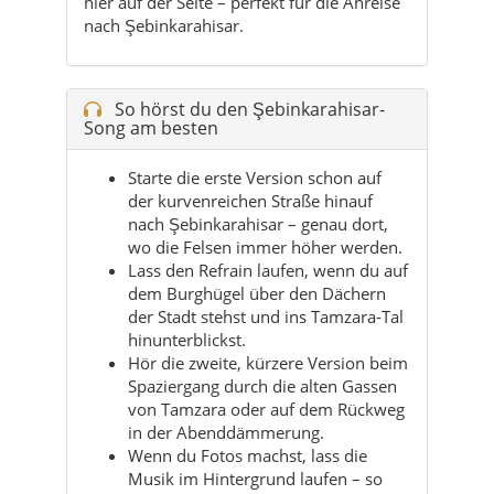
Song am besten
Starte die erste Version schon auf
der kurvenreichen Straße hinauf
nach Şebinkarahisar – genau dort,
wo die Felsen immer höher werden.
Lass den Refrain laufen, wenn du auf
dem Burghügel über den Dächern
der Stadt stehst und ins Tamzara-Tal
hinunterblickst.
Hör die zweite, kürzere Version beim
Spaziergang durch die alten Gassen
von Tamzara oder auf dem Rückweg
in der Abenddämmerung.
Wenn du Fotos machst, lass die
Musik im Hintergrund laufen – so
bleibt der Moment später viel
lebendiger im Kopf.
Tipp:
Spiel den Song an, bevor du losgehst
– die Stimmung passt perfekt zum ersten
Blick auf Burgfelsen, Tamzara-Tal und die