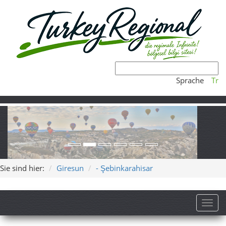
Sprache
Tr
Sie sind hier:
Giresun
- Şebinkarahisar
Toggl
Landkreis Şebinkarahisar
(Provinz Giresun)