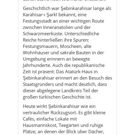
Schwarzmeerküste. Unterschiedliche
Reiche hinterließen ihre Spuren:
Festungsmauern, Moscheen, alte
Wohnhäuser und sakrale Bauten in der
Umgebung erinnern an bewegte
Jahrhunderte. Auch die republikanische
Zeit ist präsent: Das Atatürk-Haus in
Şebinkarahisar erinnert an den Besuch des
Staatsgründers und macht deutlich, dass
dieser abgelegene Landkreis Teil der
großen türkischen Geschichte ist.
Heute wirkt Şebinkarahisar wie ein
vertraulicher Rückzugsort. Es gibt kleine
Cafés, einfache Lokale mit
Hausmannskost, Teegärten und ruhige
Plätze, an denen der Blick über Dächer,
Felder und Berge schweift.
Touristenmassen sucht man hier
vergebens – stattdessen triffst du auf
neugierige Blicke, freundliche Fragen und
oft die Einladung zu einem Tee. Genau