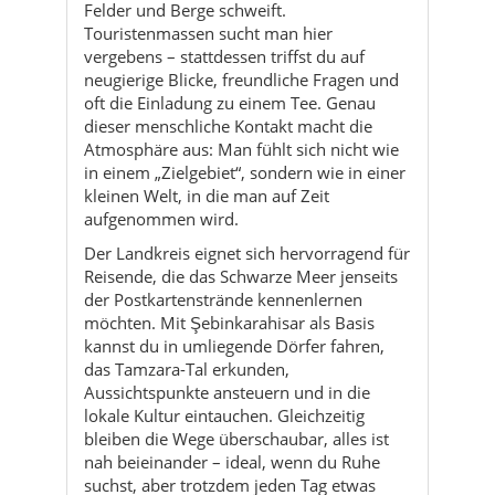
dieser menschliche Kontakt macht die
Atmosphäre aus: Man fühlt sich nicht wie
in einem „Zielgebiet“, sondern wie in einer
kleinen Welt, in die man auf Zeit
aufgenommen wird.
Der Landkreis eignet sich hervorragend für
Reisende, die das Schwarze Meer jenseits
der Postkartenstrände kennenlernen
möchten. Mit Şebinkarahisar als Basis
kannst du in umliegende Dörfer fahren,
das Tamzara-Tal erkunden,
Aussichtspunkte ansteuern und in die
lokale Kultur eintauchen. Gleichzeitig
bleiben die Wege überschaubar, alles ist
nah beieinander – ideal, wenn du Ruhe
suchst, aber trotzdem jeden Tag etwas
Neues entdecken möchtest. Am Abend
kehrt man meist wieder in den Blick der
Burg zurück und hat das Gefühl, dass die
Stadt über allem wacht.