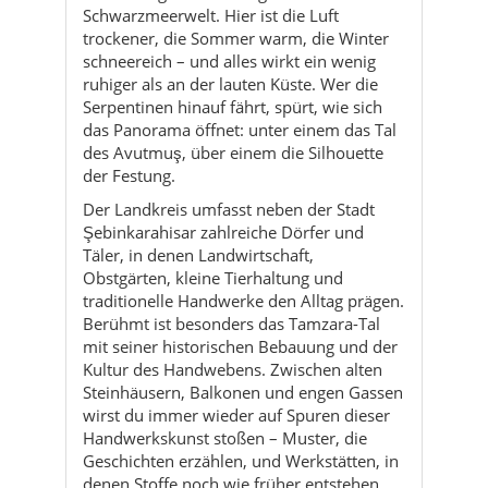
das Panorama öffnet: unter einem das Tal
des Avutmuş, über einem die Silhouette
der Festung.
Der Landkreis umfasst neben der Stadt
Şebinkarahisar zahlreiche Dörfer und
Täler, in denen Landwirtschaft,
Obstgärten, kleine Tierhaltung und
traditionelle Handwerke den Alltag prägen.
Berühmt ist besonders das Tamzara-Tal
mit seiner historischen Bebauung und der
Kultur des Handwebens. Zwischen alten
Steinhäusern, Balkonen und engen Gassen
wirst du immer wieder auf Spuren dieser
Handwerkskunst stoßen – Muster, die
Geschichten erzählen, und Werkstätten, in
denen Stoffe noch wie früher entstehen.
Geschichtlich war Şebinkarahisar lange als
Karahisar-ı Şarkî bekannt, eine
Festungsstadt an einer wichtigen Route
zwischen Inneranatolien und der