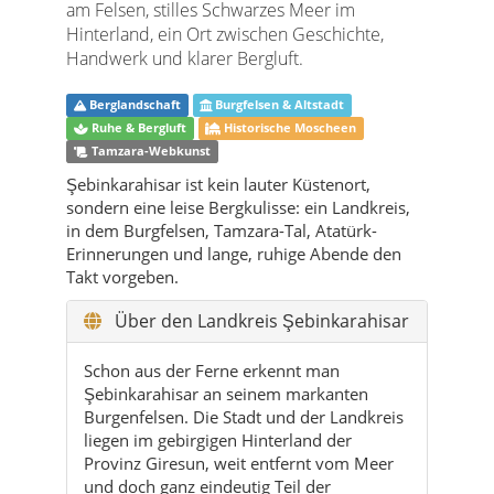
Ruhe & Bergluft
Historische Moscheen
Tamzara-Webkunst
Şebinkarahisar ist kein lauter Küstenort,
sondern eine leise Bergkulisse: ein Landkreis,
in dem Burgfelsen, Tamzara-Tal, Atatürk-
Erinnerungen und lange, ruhige Abende den
Takt vorgeben.
Über den Landkreis Şebinkarahisar
Schon aus der Ferne erkennt man
Şebinkarahisar an seinem markanten
Burgenfelsen. Die Stadt und der Landkreis
liegen im gebirgigen Hinterland der
Provinz Giresun, weit entfernt vom Meer
und doch ganz eindeutig Teil der
Schwarzmeerwelt. Hier ist die Luft
trockener, die Sommer warm, die Winter
schneereich – und alles wirkt ein wenig
ruhiger als an der lauten Küste. Wer die
Serpentinen hinauf fährt, spürt, wie sich