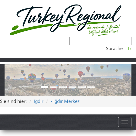
Sprache
Tr
Sie sind hier:
Iğdır
- Iğdır Merkez
Toggl