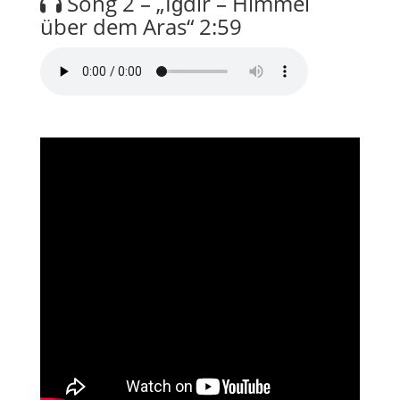
Song 2 – „Iğdır – Himmel
über dem Aras“
2:59