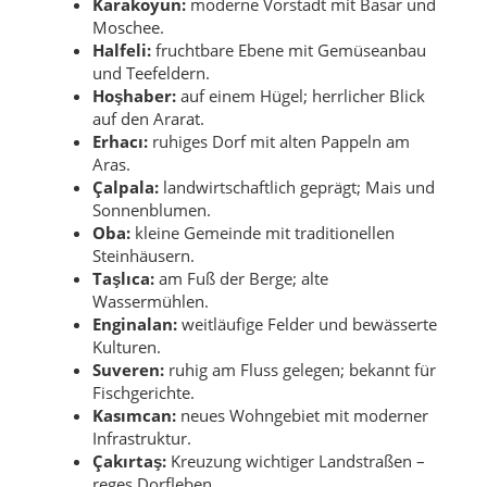
Karakoyun:
moderne Vorstadt mit Basar und
Moschee.
Halfeli:
fruchtbare Ebene mit Gemüseanbau
und Teefeldern.
Hoşhaber:
auf einem Hügel; herrlicher Blick
auf den Ararat.
Erhacı:
ruhiges Dorf mit alten Pappeln am
Aras.
Çalpala:
landwirtschaftlich geprägt; Mais und
Sonnenblumen.
Oba:
kleine Gemeinde mit traditionellen
Steinhäusern.
Taşlıca:
am Fuß der Berge; alte
Wassermühlen.
Enginalan:
weitläufige Felder und bewässerte
Kulturen.
Suveren:
ruhig am Fluss gelegen; bekannt für
Fischgerichte.
Kasımcan:
neues Wohngebiet mit moderner
Infrastruktur.
Çakırtaş:
Kreuzung wichtiger Landstraßen –
reges Dorfleben.