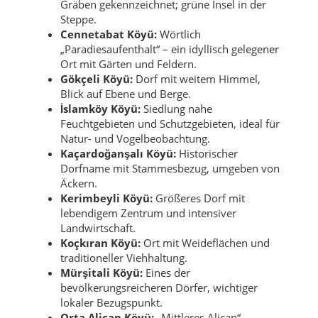
Gräben gekennzeichnet; grüne Insel in der
Steppe.
Cennetabat Köyü:
Wörtlich
„Paradiesaufenthalt“ – ein idyllisch gelegener
Ort mit Gärten und Feldern.
Gökçeli Köyü:
Dorf mit weitem Himmel,
Blick auf Ebene und Berge.
İslamköy Köyü:
Siedlung nahe
Feuchtgebieten und Schutzgebieten, ideal für
Natur- und Vogelbeobachtung.
Kaçardoğanşalı Köyü:
Historischer
Dorfname mit Stammesbezug, umgeben von
Äckern.
Kerimbeyli Köyü:
Größeres Dorf mit
lebendigem Zentrum und intensiver
Landwirtschaft.
Koçkıran Köyü:
Ort mit Weideflächen und
traditioneller Viehhaltung.
Mürşitali Köyü:
Eines der
bevölkerungsreicheren Dörfer, wichtiger
lokaler Bezugspunkt.
Orta Alican Köyü:
„Mittleres Alican“ –