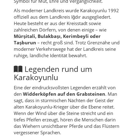
Symbol für Mut, Ehre und Vergänglichkeit.
Als moderner Landkreis wurde Karakoyunlu 1992
offiziell aus dem Landkreis Iğdır ausgegliedert.
Heute besteht er aus der Kreisstadt sowie
zahlreichen Dörfern, von denen einige – wie
Mürşitali, Bulakbaşı, Kerimbeyli oder
Taşburun
– recht groß sind. Trotz Grenznähe und
moderner Verkehrswege hat der Landkreis seine
ruhige, ländliche Identität bewahrt.
Legenden rund um
Karakoyunlu
Eine der eindrucksvollsten Legenden erzählt von
den
Widderköpfen auf den Grabsteinen
. Man
sagt, dass in stürmischen Nächten der Geist der
alten Karakoyunlu-Krieger über die Ebene reitet.
Wenn der Wind über die Steine streicht und ein
tiefes Pfeifen erzeugt, hören die Menschen darin
das Wiehern unsichtbarer Pferde und das Flüstern
vergessener Sprachen.