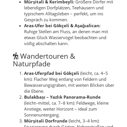
Mürşitali & Kerimbeyli:
Größere Dörfer mit
lebendigen Dorfplätzen, Teehäusern und
typischem Alltagsleben – perfekt, um ins
Gespräch zu kommen.
Aras-Ufer bei Gökçeli & Aşağıalican:
Ruhige Stellen am Fluss, an denen man mit
etwas Glück Wasservögel beobachten und
völlig abschalten kann.
Wandertouren &
Naturpfade
Aras-Uferpfad bei Gökçeli
(leicht, ca. 4–5
km): Flacher Weg entlang von Feldern und
Bewässerungsgräben, mit weiten Blicken über
die Ebene.
Bulakbaşı – Yazlık Panorama-Runde
(leicht–mittel, ca. 7–8 km): Feldwege, kleine
Anstiege, weiter Horizont – ideal zum
Sonnenuntergang.
Mürşitali Dorfrunde
(leicht, 3–4 km):
Spaziergang durch Gärten, Nebenstraßen und