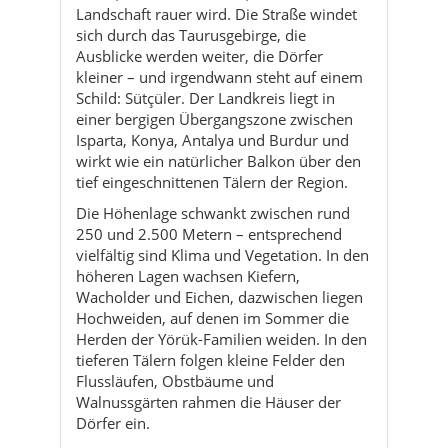
einer bergigen Übergangszone zwischen
Isparta, Konya, Antalya und Burdur und
wirkt wie ein natürlicher Balkon über den
tief eingeschnittenen Tälern der Region.
Die Höhenlage schwankt zwischen rund
250 und 2.500 Metern – entsprechend
vielfältig sind Klima und Vegetation. In den
höheren Lagen wachsen Kiefern,
Wacholder und Eichen, dazwischen liegen
Hochweiden, auf denen im Sommer die
Herden der Yörük-Familien weiden. In den
tieferen Tälern folgen kleine Felder den
Flussläufen, Obstbäume und
Walnussgärten rahmen die Häuser der
Dörfer ein.
Bekannt ist Sütçüler vor allem für den
Yazılı Kanyon Tabiat Parkı: ein Naturpark
mit spektakulären Felswänden, in deren
Gestein antike Inschriften und Spuren
byzantinischer Andachtsplätze zu finden