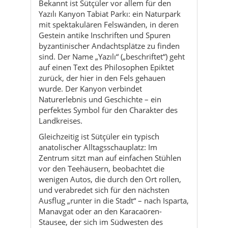
sind. Der Name „Yazılı“ („beschriftet“) geht
auf einen Text des Philosophen Epiktet
zurück, der hier in den Fels gehauen
wurde. Der Kanyon verbindet
Naturerlebnis und Geschichte – ein
perfektes Symbol für den Charakter des
Landkreises.
Gleichzeitig ist Sütçüler ein typisch
anatolischer Alltagsschauplatz: Im
Zentrum sitzt man auf einfachen Stühlen
vor den Teehäusern, beobachtet die
wenigen Autos, die durch den Ort rollen,
und verabredet sich für den nächsten
Ausflug „runter in die Stadt“ – nach Isparta,
Manavgat oder an den Karacaören-
Stausee, der sich im Südwesten des
Kreises über die alte Talsohle gelegt hat.
Historisch stand die Region immer wieder
im Schatten größerer Zentren – doch
Spuren der Antike finden sich auch hier:
Die Ruinenstadt Adada, mit ihren