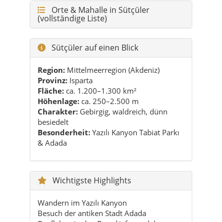
Region:
Mittelmeerregion (Akdeniz)
Provinz:
Isparta
Fläche:
ca. 1.200–1.300 km²
Höhenlage:
ca. 250–2.500 m
Charakter:
Gebirgig, waldreich, dünn
besiedelt
Besonderheit:
Yazılı Kanyon Tabiat Parkı
& Adada
Wichtigste Highlights
Wandern im Yazılı Kanyon
Besuch der antiken Stadt Adada
Dorfleben in den Bergdörfern erleben
Panoramablicke von den Hochlagen
Stille, naturnahe Übernachtungen