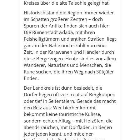
Felsheiligtümern und antiken Straßen, liegt
ganz in der Nähe und erzählt von einer
Zeit, in der Karawanen und Händler durch
diese Berge zogen. Heute sind es vor allem
Wanderer, Naturfans und Menschen, die
Ruhe suchen, die ihren Weg nach Sütçüler
finden.
Der Landkreis ist dünn besiedelt, die
Dörfer liegen oft verstreut auf Bergkuppen
oder tief in Seitentälern. Gerade das macht
den Reiz aus: Wer hierher kommt,
bekommt keine touristische Kulisse,
sondern echten Alltag – mit Holzöfen, die
abends rauchen, mit Dorfläden, in denen
jeder jeden kennt, und mit einer
Gastfreundschaft, die sich oft in einer
spontan angebotenen Teepause ausdrückt.
So entsteht ein Gesamtbild, das perfekt zu
einem entschleunigten Aufenthalt passt:
Tagsüber Natur und stille Orte erkunden,