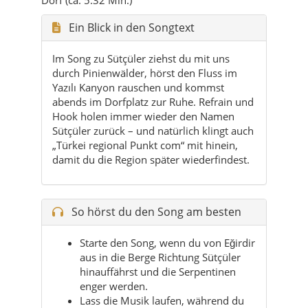
durch Pinienwälder, hörst den Fluss im
Yazılı Kanyon rauschen und kommst
abends im Dorfplatz zur Ruhe. Refrain und
Hook holen immer wieder den Namen
Sütçüler zurück – und natürlich klingt auch
„Türkei regional Punkt com“ mit hinein,
damit du die Region später wiederfindest.
So hörst du den Song am besten
Starte den Song, wenn du von Eğirdir
aus in die Berge Richtung Sütçüler
hinauffährst und die Serpentinen
enger werden.
Lass die Musik laufen, während du
im Yazılı Kanyon am Wasser
entlangläufst und das Echo zwischen
den Felswänden hörst.
In den Dörfern von Sütçüler passt
der Song perfekt zu einer Tee-Pause