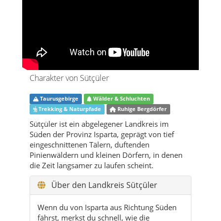
Charakter von Sütçüler
Taurusgebirge
Wälder & Schluchten
Trekking & Naturpfade
Ruhige Bergdörfer
Sütçüler ist ein abgelegener Landkreis im
Süden der Provinz Isparta, geprägt von tief
eingeschnittenen Tälern, duftenden
Pinienwäldern und kleinen Dörfern, in denen
die Zeit langsamer zu laufen scheint.
Über den Landkreis Sütçüler
Wenn du von Isparta aus Richtung Süden
fährst, merkst du schnell, wie die
Landschaft rauer wird. Die Straße windet
sich durch das Taurusgebirge, die
Ausblicke werden weiter, die Dörfer
kleiner – und irgendwann steht auf einem
Schild: Sütçüler. Der Landkreis liegt in