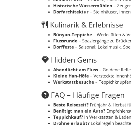
FAQ – Häufige Fragen
Beste Reisezeit?
Frühjahr & Herbst fü
Benötigt man ein Auto?
Empfehlenswe
Teppichkauf?
In Werkstätten & Läden
Drohne erlaubt?
Lokalregeln beachte
Legenden
Zamantı’nın Sesi
– Rivayete göre ırmak
Tezgâh Duası
– Eski dokumacılar, halı
Sagen
Ulu Cami’nin Işığı
– Soğuk kış geceler
Sultanhanı’nın Bekçileri
– Kervansara
Alle Orte und Mahalle 
Der Landkreis Bünyan umfasst
46 Mahalle
(
Akmescit
– Ruhiges Mahalle mit alte