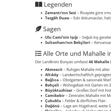
Altıköy
– Landwirtschaftlich geprägtes
Bağlıca
– Obstgärten & saisonale Mär
Bahçeli
– Wohngebiet mit Gärten im 
Büyüktuzhisar
– Großes Dorf mit his
Camikebir
– Zentrales Mahalle mit M
Çubuklu
– Felder & dörfliches Flair.
Dağönü
– Lage am Hügelrand, weite Si
Ekinciler
– Ackerbau & Viehzucht im A
Elbaşı
– Dörfliche Struktur & tradition
Gergeme
– Kleine Streusiedlung.
Güllüce
– Blühende Gärten im Frühjah
İğdecik
– Bekannter für Obstgärten & 
Karadayı
– Ruhiges Dorf mit bäuerlich
Karakaya
– Von Felsen umgebener kle
Karaköy
– Klassisches anatolisches Do
Kayaaltı
– Am Flussufer mit kleinem 
Kızılkaya
– Rotes Gestein prägt die La
Köprübaşı
– Brücke am Zamantı, wich
Koyunabdal
– Schäfer- und Weidedor
Koyunören
– Felder, Wiesen & Hirten
Küçüktuzhisar
– Kleineres Schwester