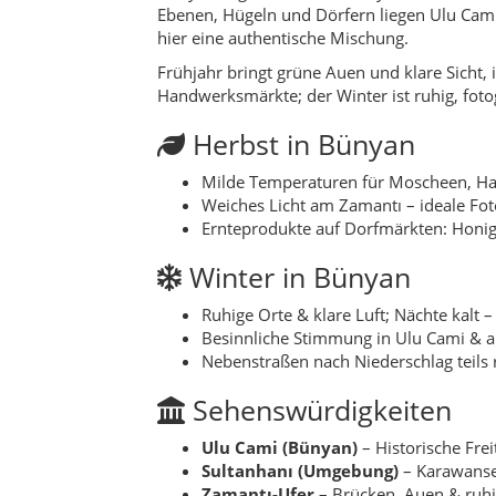
Besinnliche Stimmung in Ulu Cami & a
Nebenstraßen nach Niederschlag teils r
Sehenswürdigkeiten
Ulu Cami (Bünyan)
– Historische Fre
Sultanhanı (Umgebung)
– Karawanser
Zamantı-Ufer
– Brücken, Auen & ruhig
Historische Wassermühlen
– Zeugen
Dorfarchitektur
– Steinhäuser, Inne
Kulinarik & Erlebnisse
Bünyan-Teppiche
– Werkstätten & Ve
Flussrunde
– Spaziergänge zu Brück
Dorffeste
– Saisonal; Lokalmusik, Sp
Hidden Gems
Abendlicht am Fluss
– Goldene Refle
Kleine Han-Höfe
– Versteckte Innenhöf
Werkstattbesuche
– Teppichknüpfen 