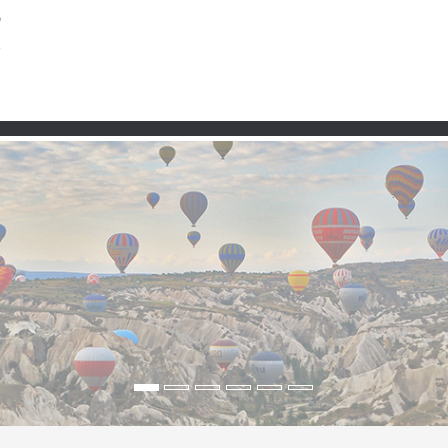
Partner
ion, Natur und Handwer
piche und des Flusses“