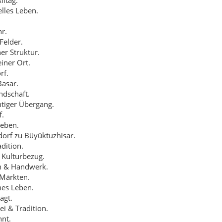
dition.
Kulturbezug.
en & Handwerk.
Märkten.
hes Leben.
ägt.
i & Tradition.
nt.
.
eben.
t.
uerer Moschee.
irtschaftlich.
chaft.
entrum.
 Gartenbau.
usblick.
m Bezug.
 Sieg.
yllisch gelegen.