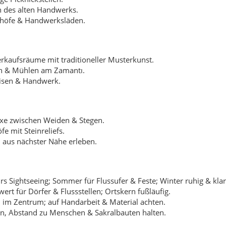
rs Sightseeing; Sommer für Flussufer & Feste; Winter ruhig & klar
rt für Dörfer & Flussstellen; Ortskern fußläufig.
 im Zentrum; auf Handarbeit & Material achten.
n, Abstand zu Menschen & Sakralbauten halten.
 geceleri bir türkü gibi akar, yolculuk edenlere cesaret verir.
ya başlamadan dua ederek bereket diler, ipliklerin “yaşam enerjisi”
inde minareden yayılan ışığın kaybolan yolculara yön verdiği anlat
yda geceleyin eski tüccarların ve bekçilerin gölgelerinin hâlâ dola
in Bünyan
Stadt- und Dorfteile):
r Dorfmoschee.