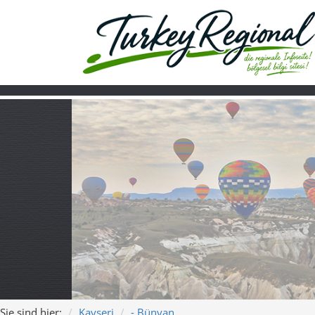
Sie sind hier:
Kayseri
- Bünyan
Home
Turkiye
Über uns
Video
Bünyan – Tradit
„Bünyan – Lied der Tep
Längen:
3:55 und 3:06