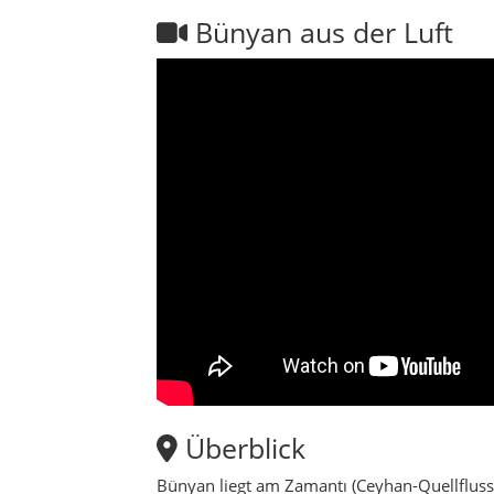
Überblick
Bünyan liegt am Zamantı (Ceyhan-Quellfluss
Ebenen, Hügeln und Dörfern liegen Ulu Cami,
hier eine authentische Mischung.
Frühjahr bringt grüne Auen und klare Sicht, 
Handwerksmärkte; der Winter ist ruhig, fotog
Herbst in Bünyan
Milde Temperaturen für Moscheen, Ha
Weiches Licht am Zamantı – ideale Fo
Ernteprodukte auf Dorfmärkten: Honig
Winter in Bünyan
Ruhige Orte & klare Luft; Nächte kalt 