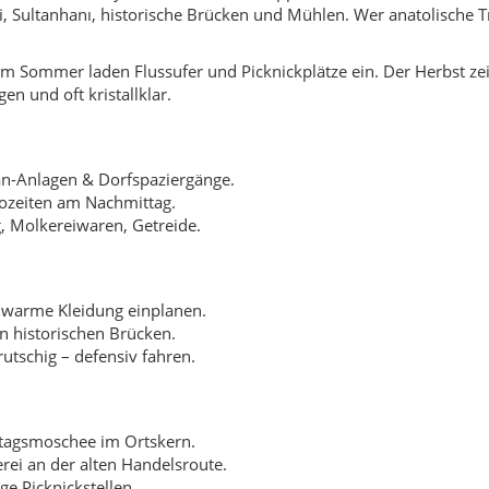
n historischen Brücken.
utschig – defensiv fahren.
itagsmoschee im Ortskern.
ei an der alten Handelsroute.
e Picknickstellen.
 des alten Handwerks.
nhöfe & Handwerksläden.
rkaufsräume mit traditioneller Musterkunst.
en & Mühlen am Zamantı.
eisen & Handwerk.
xe zwischen Weiden & Stegen.
e mit Steinreliefs.
aus nächster Nähe erleben.