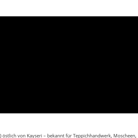
) östlich von Kayseri – bekannt für Teppichhandwerk, Moscheen,
 Sultanhanı, historische Brücken und Mühlen. Wer anatolische Tr
im Sommer laden Flussufer und Picknickplätze ein. Der Herbst zei
en und oft kristallklar.
n-Anlagen & Dorfspaziergänge.
tozeiten am Nachmittag.
, Molkereiwaren, Getreide.
– warme Kleidung einplanen.