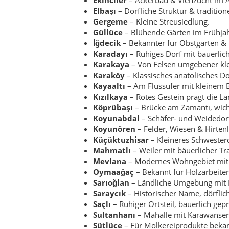
Mahmatlı
– Weiler mit bäuerlicher Tra
Mevlana
– Modernes Wohngebiet mit 
Oymaağaç
– Bekannt für Holzarbeit
Sarıoğlan
– Ländliche Umgebung mit 
Saraycık
– Historischer Name, dörflic
Saçlı
– Ruhiger Ortsteil, bäuerlich gepr
Sultanhanı
– Mahalle mit Karawansere
Sütlüce
– Für Molkereiprodukte bekan
Şeyhşaban
– Spirituell geprägtes Dorf
Tatarlı
– Felder & traditionelles Dorfl
Tepebaşı
– Auf Anhöhe, weite Aussich
Topuzlu
– Landwirtschaftlich geprägt.
Yenicami
– Zentrales Mahalle mit ne
Yenice
– Dörfliches Wohngebiet, landw
Yeniköy
– „Neues Dorf“ mit Landwirts
Yenimahalle
– Moderner Teil nahe Z
Yeşilköy
– Grünes Dorf mit Obst- und
Yıldızevler
– Neues Wohngebiet mit A
Yunus Emre
– Mahalle mit kulturelle
Zafer
– Wohngebiet, Name erinnert an
Zamantı
– Am gleichnamigen Fluss, id