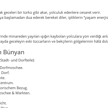
 Dorf.
kte.
Zentrum.
torischem Bezug.
oschee & Märkten.
cht.
lltag.
elles Leben.
r.
Felder.
er Struktur.
iner Ort.
rf.
Basar.
ndschaft.
tiger Übergang.
f.
leben.
dorf zu Büyüktuzhisar.