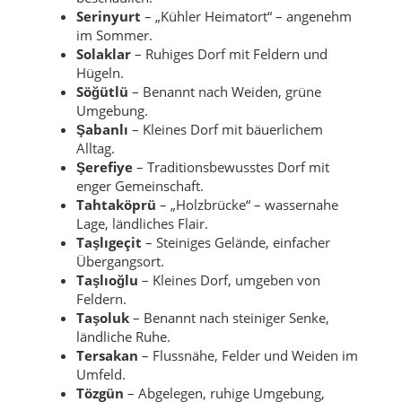
Serinyurt
– „Kühler Heimatort“ – angenehm
im Sommer.
Solaklar
– Ruhiges Dorf mit Feldern und
Hügeln.
Söğütlü
– Benannt nach Weiden, grüne
Umgebung.
Şabanlı
– Kleines Dorf mit bäuerlichem
Alltag.
Şerefiye
– Traditionsbewusstes Dorf mit
enger Gemeinschaft.
Tahtaköprü
– „Holzbrücke“ – wassernahe
Lage, ländliches Flair.
Taşlıgeçit
– Steiniges Gelände, einfacher
Übergangsort.
Taşlıoğlu
– Kleines Dorf, umgeben von
Feldern.
Taşoluk
– Benannt nach steiniger Senke,
ländliche Ruhe.
Tersakan
– Flussnähe, Felder und Weiden im
Umfeld.
Tözgün
– Abgelegen, ruhige Umgebung,