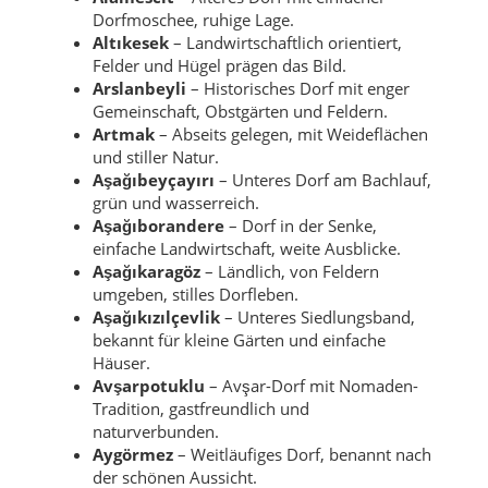
Dorfmoschee, ruhige Lage.
Altıkesek
– Landwirtschaftlich orientiert,
Felder und Hügel prägen das Bild.
Arslanbeyli
– Historisches Dorf mit enger
Gemeinschaft, Obstgärten und Feldern.
Artmak
– Abseits gelegen, mit Weideflächen
und stiller Natur.
Aşağıbeyçayırı
– Unteres Dorf am Bachlauf,
grün und wasserreich.
Aşağıborandere
– Dorf in der Senke,
einfache Landwirtschaft, weite Ausblicke.
Aşağıkaragöz
– Ländlich, von Feldern
umgeben, stilles Dorfleben.
Aşağıkızılçevlik
– Unteres Siedlungsband,
bekannt für kleine Gärten und einfache
Häuser.
Avşarpotuklu
– Avşar-Dorf mit Nomaden-
Tradition, gastfreundlich und
naturverbunden.
Aygörmez
– Weitläufiges Dorf, benannt nach
der schönen Aussicht.