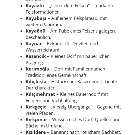
Kayaaltı
– „Unter dem Felsen“ – markante
Felsformationen.
Kayabaşı
– Auf einem Felsplateau, mit
weitem Panorama.
Kayaönü
– Am Fuße eines Felsens gelegen,
beschaulich.
Kaynar
– Bekannt für Quellen und
Wasserreichtum.
Kazancık
– Kleines Dorf mit bäuerlicher
Prägung.
Kerimoğlu
– Dorf mit Familiennamen-
Tradition, enge Gemeinschaft.
Kılıçkışla
– Historischer Kasernenort, heute
Dorfcharakter.
Kılıçmehmet
– Kleines Bauerndorf mit
Feldern und Viehhaltung.
Kırkgeçit
– „Vierzig Übergänge“ – Gegend mit
vielen Pfaden.
Kırkpınar
– Wasserreiches Dorf, Quellen und
Bäche im Umland.
Kızıldere
– Benannt nach rötlichem Bachbett,