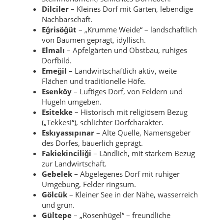
Dilciler
– Kleines Dorf mit Gärten, lebendige
Nachbarschaft.
Eğrisöğüt
– „Krumme Weide“ – landschaftlich
von Bäumen geprägt, idyllisch.
Elmalı
– Apfelgärten und Obstbau, ruhiges
Dorfbild.
Emeğil
– Landwirtschaftlich aktiv, weite
Flächen und traditionelle Höfe.
Esenköy
– Luftiges Dorf, von Feldern und
Hügeln umgeben.
Esitekke
– Historisch mit religiösem Bezug
(„Tekkesi“), schlichter Dorfcharakter.
Eskıyassıpınar
– Alte Quelle, Namensgeber
des Dorfes, bäuerlich geprägt.
Fakiekinciliği
– Ländlich, mit starkem Bezug
zur Landwirtschaft.
Gebelek
– Abgelegenes Dorf mit ruhiger
Umgebung, Felder ringsum.
Gölcük
– Kleiner See in der Nähe, wasserreich
und grün.
Gültepe
– „Rosenhügel“ – freundliche