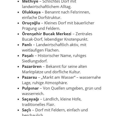
Methiye
– Schlichtes Dorf mit
landwirtschaftlichem Alltag.
Olukkaya
– Benannt nach Felsrinnen,
einfache Dorfstruktur.
Oruçoğlu
– Kleines Dorf mit bäuerlicher
Prägung und Feldern.
Örenşehir Bucak Merkezi
– Zentrales
Bucak-Dorf, lebendiger Knotenpunkt.
Panlı
– Landwirtschaftlich aktiv, mit
weitläufigen Flächen.
Paşalı
– Historischer Name, ruhiges
Siedlungsdorf.
Pazarören
– Bekannt für seine alten
Marktplätze und dörfliche Kultur.
Pazarsu
– „Markt am Wasser“ – wassernahe
Lage, ruhige Atmosphäre.
Pulpınar
– Von Quellen umgeben, grün und
wasserreich.
Saçayağı
– Ländlich, kleine Höfe,
traditionelles Flair.
Saçlı
– Dorf mit Feldern, einfach und
beschaulich.