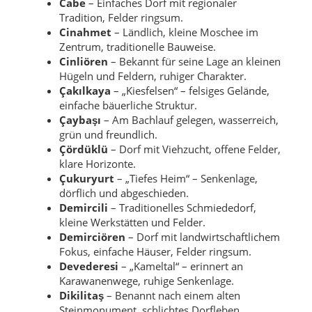
Cabe
– Einfaches Dorf mit regionaler
Tradition, Felder ringsum.
Cinahmet
– Ländlich, kleine Moschee im
Zentrum, traditionelle Bauweise.
Cinliören
– Bekannt für seine Lage an kleinen
Hügeln und Feldern, ruhiger Charakter.
Çakılkaya
– „Kiesfelsen“ – felsiges Gelände,
einfache bäuerliche Struktur.
Çaybaşı
– Am Bachlauf gelegen, wasserreich,
grün und freundlich.
Çördüklü
– Dorf mit Viehzucht, offene Felder,
klare Horizonte.
Çukuryurt
– „Tiefes Heim“ – Senkenlage,
dörflich und abgeschieden.
Demircili
– Traditionelles Schmiededorf,
kleine Werkstätten und Felder.
Demirciören
– Dorf mit landwirtschaftlichem
Fokus, einfache Häuser, Felder ringsum.
Devederesi
– „Kameltal“ – erinnert an
Karawanenwege, ruhige Senkenlage.
Dikilitaş
– Benannt nach einem alten
Steinmonument, schlichtes Dorfleben.