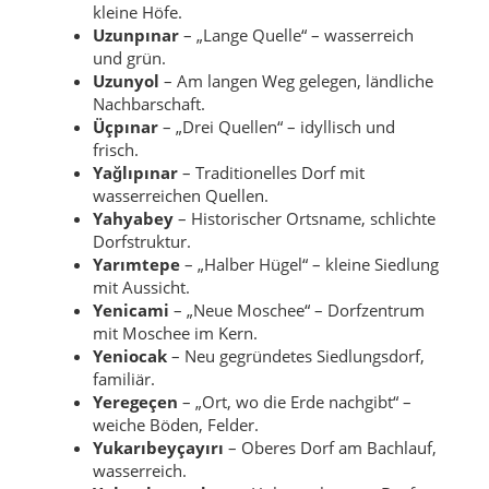
kleine Höfe.
Uzunpınar
– „Lange Quelle“ – wasserreich
und grün.
Uzunyol
– Am langen Weg gelegen, ländliche
Nachbarschaft.
Üçpınar
– „Drei Quellen“ – idyllisch und
frisch.
Yağlıpınar
– Traditionelles Dorf mit
wasserreichen Quellen.
Yahyabey
– Historischer Ortsname, schlichte
Dorfstruktur.
Yarımtepe
– „Halber Hügel“ – kleine Siedlung
mit Aussicht.
Yenicami
– „Neue Moschee“ – Dorfzentrum
mit Moschee im Kern.
Yeniocak
– Neu gegründetes Siedlungsdorf,
familiär.
Yeregeçen
– „Ort, wo die Erde nachgibt“ –
weiche Böden, Felder.
Yukarıbeyçayırı
– Oberes Dorf am Bachlauf,
wasserreich.