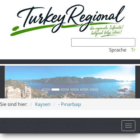
Sprache
Tr
Sie sind hier:
Kayseri
- Pınarbaşı
Toggl