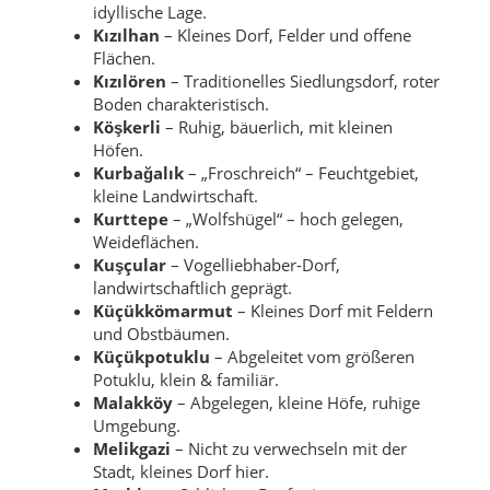
idyllische Lage.
Kızılhan
– Kleines Dorf, Felder und offene
Flächen.
Kızılören
– Traditionelles Siedlungsdorf, roter
Boden charakteristisch.
Köşkerli
– Ruhig, bäuerlich, mit kleinen
Höfen.
Kurbağalık
– „Froschreich“ – Feuchtgebiet,
kleine Landwirtschaft.
Kurttepe
– „Wolfshügel“ – hoch gelegen,
Weideflächen.
Kuşçular
– Vogelliebhaber-Dorf,
landwirtschaftlich geprägt.
Küçükkömarmut
– Kleines Dorf mit Feldern
und Obstbäumen.
Küçükpotuklu
– Abgeleitet vom größeren
Potuklu, klein & familiär.
Malakköy
– Abgelegen, kleine Höfe, ruhige
Umgebung.
Melikgazi
– Nicht zu verwechseln mit der
Stadt, kleines Dorf hier.