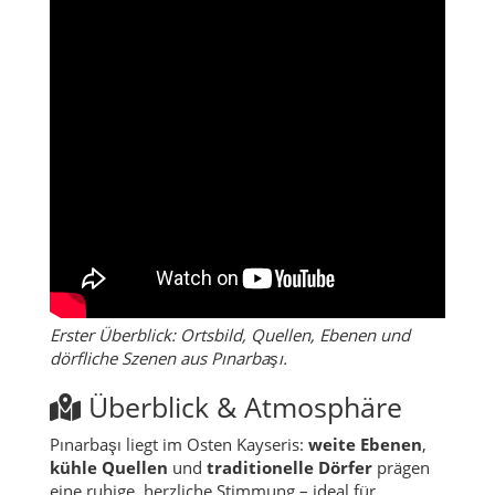
Erster Überblick: Ortsbild, Quellen, Ebenen und
dörfliche Szenen aus Pınarbaşı.
Überblick & Atmosphäre
Pınarbaşı liegt im Osten Kayseris:
weite Ebenen
,
kühle Quellen
und
traditionelle Dörfer
prägen
eine ruhige, herzliche Stimmung – ideal für