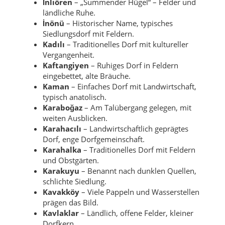
İnliören
– „Summender Hügel“ – Felder und
ländliche Ruhe.
İnönü
– Historischer Name, typisches
Siedlungsdorf mit Feldern.
Kadılı
– Traditionelles Dorf mit kultureller
Vergangenheit.
Kaftangiyen
– Ruhiges Dorf in Feldern
eingebettet, alte Bräuche.
Kaman
– Einfaches Dorf mit Landwirtschaft,
typisch anatolisch.
Karaboğaz
– Am Talübergang gelegen, mit
weiten Ausblicken.
Karahacılı
– Landwirtschaftlich geprägtes
Dorf, enge Dorfgemeinschaft.
Karahalka
– Traditionelles Dorf mit Feldern
und Obstgärten.
Karakuyu
– Benannt nach dunklen Quellen,
schlichte Siedlung.
Kavakköy
– Viele Pappeln und Wasserstellen
prägen das Bild.
Kavlaklar
– Ländlich, offene Felder, kleiner
Dorfkern.