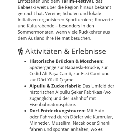
Erntezeiten und dem
Tarım-Festival
, das
Babaeski weit über die Region hinaus bekannt
gemacht hat. Vereine, Schulen und lokale
Initiativen organisieren Sportturniere, Konzerte
und Kulturabende – besonders in den
Sommermonaten, wenn viele Rückkehrer aus
dem Ausland ihre Heimat besuchen.
Aktivitäten & Erlebnisse
Historische Brücken & Moscheen:
Spaziergänge zur Babaeski-Brücke, zur
Cedid Ali Paşa Camii, zur Eski Cami und
zur Dört Yüzlü Çeşme.
Alpullu & Zuckerfabrik:
Das Umfeld der
historischen Alpullu Şeker Fabrikası (wo
zugänglich) und der Bahnhof mit
Eisenbahnatmosphäre.
Dorf-Entdeckungstouren:
Mit Auto
oder Fahrrad durch Dörfer wie Kumrular,
Minnetler, Müsellim, Nacak oder Sinanlı
fahren und spontan anhalten, wo es