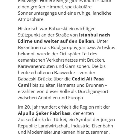
Feldwege. Höhere Berge gibt es kaum – dafür
einen großen Himmel, spektakuläre
Sonnenuntergänge und eine ruhige, ländliche
Atmosphäre.
Historisch war Babaeski ein wichtiger
Stützpunkt an der Straße von
Istanbul nach
Edirne und weiter auf den Balkan
. Unter
Byzantinern als Boulgarophygon bzw. Arteskos
bekannt, wurde der Ort später Teil des
osmanischen Verkehrsnetzes mit Brücken,
Karawanenrouten und Garnisonen. Die bis
heute erhaltenen Bauwerke – von der
Babaeski-Brücke über die
Cedid Ali Paşa
Camii
bis zu alten Hamams und Brunnen –
erzählen von dieser Rolle als Durchgangsort
zwischen Anatolien und Europa.
Im 20. Jahrhundert erhielt die Region mit der
Alpullu Şeker Fabrikası
, der ersten
Zuckerfabrik der Türkei, ein Symbol der jungen
Republik: Landwirtschaft, Industrie, Eisenbahn
und Modernisierung kamen hier zusammen.