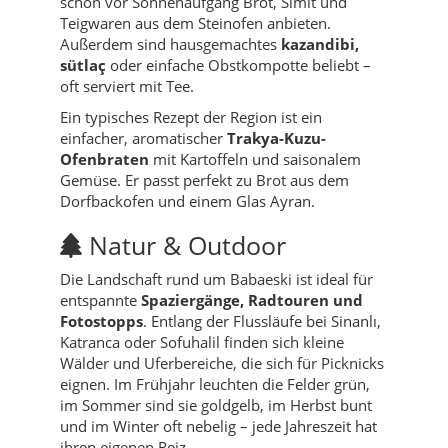
schon vor Sonnenaufgang Brot, Simit und
Teigwaren aus dem Steinofen anbieten.
Außerdem sind hausgemachtes
kazandibi,
sütlaç
oder einfache Obstkompotte beliebt –
oft serviert mit Tee.
Ein typisches Rezept der Region ist ein
einfacher, aromatischer
Trakya-Kuzu-
Ofenbraten
mit Kartoffeln und saisonalem
Gemüse. Er passt perfekt zu Brot aus dem
Dorfbackofen und einem Glas Ayran.
Natur & Outdoor
Die Landschaft rund um Babaeski ist ideal für
entspannte
Spaziergänge, Radtouren und
Fotostopps
. Entlang der Flussläufe bei Sinanlı,
Katranca oder Sofuhalil finden sich kleine
Wälder und Uferbereiche, die sich für Picknicks
eignen. Im Frühjahr leuchten die Felder grün,
im Sommer sind sie goldgelb, im Herbst bunt
und im Winter oft nebelig – jede Jahreszeit hat
ihren eigenen Reiz.