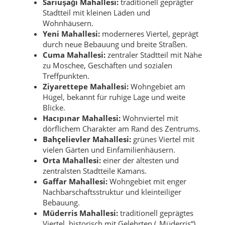
Sarıuşağı Mahallesi:
traditionell geprägter
Stadtteil mit kleinen Läden und
Wohnhäusern.
Yeni Mahallesi:
moderneres Viertel, geprägt
durch neue Bebauung und breite Straßen.
Cuma Mahallesi:
zentraler Stadtteil mit Nähe
zu Moschee, Geschäften und sozialen
Treffpunkten.
Ziyarettepe Mahallesi:
Wohngebiet am
Hügel, bekannt für ruhige Lage und weite
Blicke.
Hacıpınar Mahallesi:
Wohnviertel mit
dörflichem Charakter am Rand des Zentrums.
Bahçelievler Mahallesi:
grünes Viertel mit
vielen Gärten und Einfamilienhäusern.
Orta Mahallesi:
einer der ältesten und
zentralsten Stadtteile Kamans.
Gaffar Mahallesi:
Wohngebiet mit enger
Nachbarschaftsstruktur und kleinteiliger
Bebauung.
Müderris Mahallesi:
traditionell geprägtes
Viertel, historisch mit Gelehrten („Müderris“)