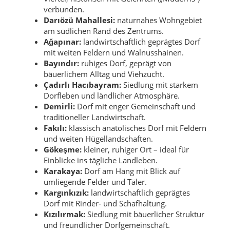
verbunden.
Darıözü Mahallesi:
naturnahes Wohngebiet
am südlichen Rand des Zentrums.
Ağapınar:
landwirtschaftlich geprägtes Dorf
mit weiten Feldern und Walnusshainen.
Bayındır:
ruhiges Dorf, geprägt von
bäuerlichem Alltag und Viehzucht.
Çadırlı Hacıbayram:
Siedlung mit starkem
Dorfleben und ländlicher Atmosphäre.
Demirli:
Dorf mit enger Gemeinschaft und
traditioneller Landwirtschaft.
Fakılı:
klassisch anatolisches Dorf mit Feldern
und weiten Hügellandschaften.
Gökeşme:
kleiner, ruhiger Ort – ideal für
Einblicke ins tägliche Landleben.
Karakaya:
Dorf am Hang mit Blick auf
umliegende Felder und Täler.
Kargınkızık:
landwirtschaftlich geprägtes
Dorf mit Rinder- und Schafhaltung.
Kızılırmak:
Siedlung mit bäuerlicher Struktur
und freundlicher Dorfgemeinschaft.