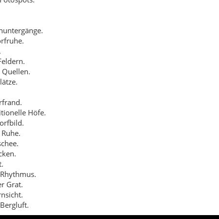
schee.
cken.
t.
r Rhythmus.
r Grat.
nsicht.
Bergluft.