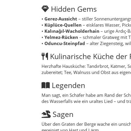
Legenden
Man sagt, ein Schäfer habe am Rand der Schl
des Wasserfalls wie ein uraltes Lied – und t
Sagen
Über den Graten der Berge wache ein unsicht
gereinigt von Hast und Lärm.
FAQ
Anreise:
Ab Konya Richtung Süden (D-7
Beste Reisezeit:
Mai–Oktober für Wand
Unterkünfte:
Kleine Pensionen und D
Barrierefreiheit:
Dorfkerne gut errei
Alle Orte (Mahalle) mi
Armağanlar
– kompaktes Dorf zwische
Aşağı Hadim
– Ortsteil im Talboden, 
Aşağı Mernek
– Streusiedlung mit Fe
Aşağıeşenler
– landwirtschaftlich gepr