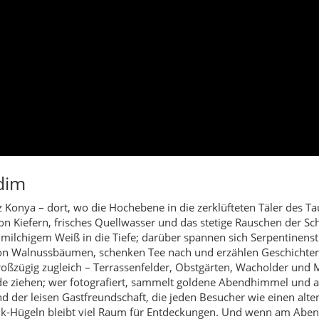
nz Konya – dort, wo die Hochebene in die zerklüfteten Täler des 
n Kiefern, frisches Quellwasser und das stetige Rauschen der Schl
n milchigem Weiß in die Tiefe; darüber spannen sich Serpentinen
on Walnussbäumen, schenken Tee nach und erzählen Geschichte
roßzügig zugleich – Terrassenfelder, Obstgärten, Wacholder und 
nde ziehen; wer fotografiert, sammelt goldene Abendhimmel und a
nd der leisen Gastfreundschaft, die jeden Besucher wie einen al
-Hügeln bleibt viel Raum für Entdeckungen. Und wenn am Abend 
Reisende Hadim oft als „stillen Balkon Anatoliens“ beschreiben.
isezeit
lare Bäche und weiche Temperaturen – ideal für Wanderungen. De
en Kühlung. Im Herbst (September–Oktober) leuchten Felder und 
neereich sein – romantisch, aber nur mit passender Ausrüstung. B
fade
ichte Stufenwege, Aussichtsbalkone über dem Wasserfall.
km, Panorama über Terrassenfelder und Schluchten.
ewässerungskanäle, Walnuss- und Obstgärten.
tille Pfade, gute Chancen für Greifvogel-Sichtungen.