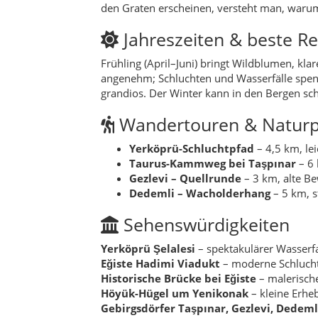
Sehenswürdigkeiten
Yerköprü Şelalesi
– spektakulärer Wasserfa
Eğiste Hadimi Viadukt
– moderne Schlucht
Historische Brücke bei
Eğiste
– malerisch
Höyük-Hügel um
Yenikonak
– kleine Erheb
Gebirgsdörfer
Taşpınar
,
Gezlevi
,
Dedeml
Hidden Gems
•
Gerez-Aussicht
– stiller Sonnenuntergang
•
Küplüce-Quellen
– eisklares Wasser, Pic
•
Kalınağıl-Wacholderhain
– urige Ardıç-B
•
Yelmez-Rücken
– schmaler Gratweg mit 
•
Oduncu-Steinpfad
– alter Ziegensteig, wi
Kulinarische Küche der 
Herzhafte Hausküche: Tandırbrot, Katmer, S
zubereitet; Tee, Walnuss und Obst aus eigen