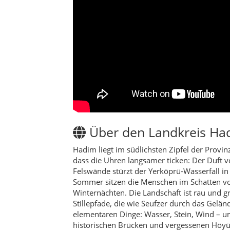
Hadim liegt im südlichsten Zipfel der Provi
dass die Uhren langsamer ticken: Der Duft vo
Felswände stürzt der Yerköprü-Wasserfall i
Sommer sitzen die Menschen im Schatten v
Winternächten. Die Landschaft ist rau und g
Stillepfade, die wie Seufzer durch das Gelä
elementaren Dinge: Wasser, Stein, Wind – u
historischen Brücken und vergessenen Höyük
den Graten erscheinen, versteht man, warum 
Jahreszeiten & beste Re
Frühling (April–Juni) bringt Wildblumen, k
angenehm; Schluchten und Wasserfälle spend
grandios. Der Winter kann in den Bergen sch
Wandertouren & Naturp
Yerköprü-Schluchtpfad
– 4,5 km, le
Taurus-Kammweg bei
Taşpınar
– 6 
Gezlevi
– Quellrunde
– 3 km, alte B
Dedemli
– Wacholderhang
– 5 km, s