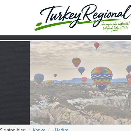
Sie sind hier:
Konya
- Hadim
Home
Turkiye
Über uns
Video
Hadim – Wasser
Song 1 – Hadim: Zwischen