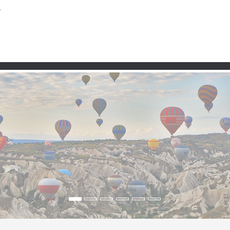
Partner
fälle & Gebirgsmagie i
 Himmel und Wasserfall 5:07