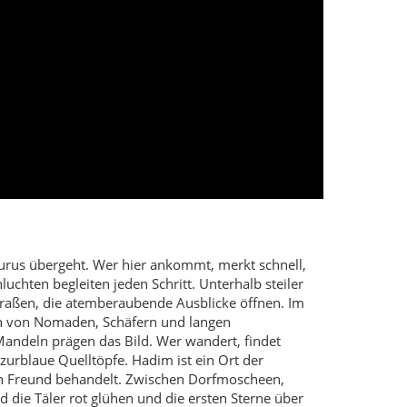
Taurus übergeht. Wer hier ankommt, merkt schnell,
uchten begleiten jeden Schritt. Unterhalb steiler
straßen, die atemberaubende Ausblicke öffnen. Im
n von Nomaden, Schäfern und langen
Mandeln prägen das Bild. Wer wandert, findet
zurblaue Quelltöpfe. Hadim ist ein Ort der
ten Freund behandelt. Zwischen Dorfmoscheen,
die Täler rot glühen und die ersten Sterne über
r Sommer ist warm, in höheren Lagen aber
Wälder in Ocker- und Rottönen, die Fernsicht ist
este Reisezeit: Mai bis Oktober.