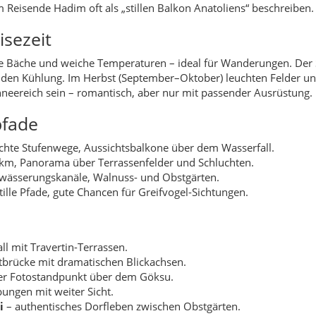
ll mit Travertin-Terrassen.
brücke mit dramatischen Blickachsen.
er Fotostandpunkt über dem Göksu.
ungen mit weiter Sicht.
i
– authentisches Dorfleben zwischen Obstgärten.
sbalkon über Terrassenfeldern.
knickbänke im Schatten.
äume, würzige Luft.
Taurus-Panorama.
ldromantische Felskulisse.
Region
u Böreği, deftige Suppen (Bamya, Joghurt), Honig und Pekmez aus
en Gärten prägen die Tischkultur.