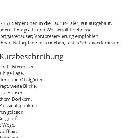
lle Häuser.
ichem Dorfkern.
Aussichtspunkten.
fen gelegen.
ergdorf.
le Wege.
orfflair.
Fotospots.
nuntergänge.
rfruhe.
.
Feldern.
 Quellen.
lätze.
frand.
tionelle Höfe.
orfbild.
e Ruhe.