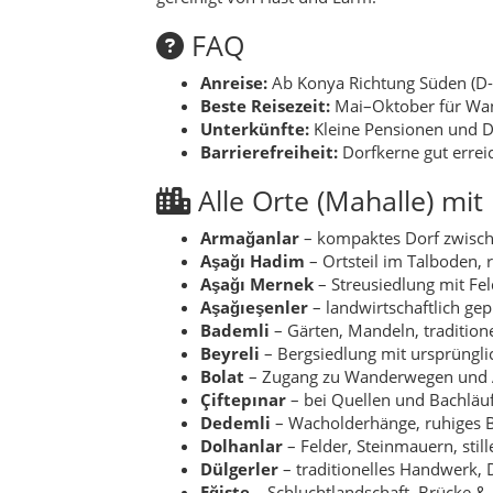
Bademli
– Gärten, Mandeln, traditione
Beyreli
– Bergsiedlung mit ursprüngl
Bolat
– Zugang zu Wanderwegen und 
Çiftepınar
– bei Quellen und Bachläu
Dedemli
– Wacholderhänge, ruhiges B
Dolhanlar
– Felder, Steinmauern, stil
Dülgerler
– traditionelles Handwerk, D
Eğiste
– Schluchtlandschaft, Brücke & 
Fakılar
– kleine Siedlung am Hang.
Gaziler
– verstreute Höfe, weite Sicht.
Gerez
– Terrasse über dem Tal, Sonne
Gezlevi
– Obstgärten, Wasserläufe, Do
Göynükkışla
– Waldnähe, frische Luft
Hoclar
– beschauliche Lage zwischen 
İğdeören
– Walnuss- und Obstbäume,
Kalınağıl
– Wacholder, stille Picknickp
Kaplanlı
– Hanglage, weite Ausblicke.
Küplüce
– Quellen und Gärten am Dor
Mernek
– Siedlung über dem Tal, tradi
Oduncu
– alter Steinpfad, rustikales D
Sarnıç
– Zisternen-Tradition, ländlich