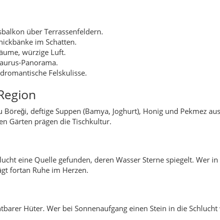
ucht eine Quelle gefunden, deren Wasser Sterne spiegelt. Wer in 
rägt fortan Ruhe im Herzen.
barer Hüter. Wer bei Sonnenaufgang einen Stein in die Schlucht w
15), Serpentinen in die Taurus-Täler, gut ausgebaut.
ern, Fotografie und Wasserfall-Erlebnisse.
orfgästehäuser; Vorabreservierung empfohlen.
chbar; Naturpfade teils uneben, festes Schuhwerk ratsam.
t Kurzbeschreibung
n Felsterrassen.
ruhige Lage.
ldern und Obstgärten.
ägt, weite Blicke.