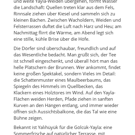
und weite Yayla-Weiden übergehen, formt Wasser
die Landschaft: Quellen treten klar aus dem Fels,
Rinnsale ziehen über Kiesel und sammeln sich zu
kleinen Bächen. Zwischen Wacholdern, Weiden und
Felsterrassen duftet die Luft nach Harz und Heu; am
Nachmittag flirrt die Wärme, am Abend legt sich
eine stille, kühle Brise über die Höfe.
Die Dörfer sind überschaubar, freundlich und auf
das Wesentliche bedacht. Man grüßt sich, der Tee
ist schnell eingeschenkt, und überall hört man das
helle Plätschern der Brunnen. Wer ankommt, findet
keine großen Spektakel, sondern Vieles im Detail:
die Schattenmuster eines Maulbeerbaums, das
Spiegeln des Himmels im Quellbecken, das
Klackern eines Holztores im Wind. Auf den Yayla-
Flächen weiden Herden, Pfade ziehen in sanften
Kurven an den Hängen entlang, und immer wieder
öffnen sich Aussichtsbalkone, die das Tal wie eine
Bühne zeigen.
Bekannt ist Yalıhüyük für die Gölcük-Yayla: eine
Sommerfrische auf natürlicher Terrasse, mit