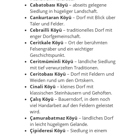
Cabatobası Köyü
– abseits gelegene
Siedlung in hügeliger Landschaft.
Cankurtaran Köyü
– Dorf mit Blick über
Täler und Felder.
Cebrailli Köyü
– traditionelles Dorf mit
enger Dorfgemeinschaft.
Ceritkale Köyü
– Ort der berühmten
Felsengräber und ein wichtiger
Geschichtspunkt.
Ceritmüminli Köyü
– ländliche Siedlung
mit tief verwurzelten Traditionen.
Ceritobası Köyü
– Dorf mit Feldern und
Weiden rund um den Ortskern.
Cinali Köyü
– kleines Dorf mit
klassischen Steinhäusern und Gehöften.
Çalış Köyü
– Bauerndorf, in dem noch
viel Handarbeit auf den Feldern geleistet
wird.
Çamurabatmaz Köyü
– ländliches Dorf
in leicht hügeligem Gelände.
Çipideresi Köyü
– Siedlung in einem