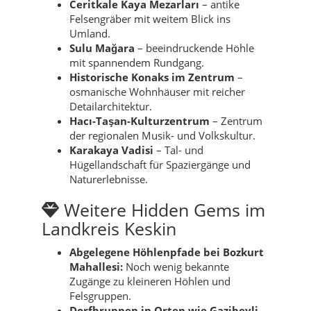
Ceritkale Kaya Mezarları
– antike
Felsengräber mit weitem Blick ins
Umland.
Sulu Mağara
– beeindruckende Höhle
mit spannendem Rundgang.
Historische Konaks im Zentrum
–
osmanische Wohnhäuser mit reicher
Detailarchitektur.
Hacı-Taşan-Kulturzentrum
– Zentrum
der regionalen Musik- und Volkskultur.
Karakaya Vadisi
– Tal- und
Hügellandschaft für Spaziergänge und
Naturerlebnisse.
Weitere Hidden Gems im
Landkreis Keskin
Abgelegene Höhlenpfade bei Bozkurt
Mahallesi:
Noch wenig bekannte
Zugänge zu kleineren Höhlen und
Felsgruppen.
Dorfbrunnen in Orten wie Gazibeyli