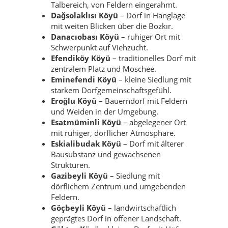
Talbereich, von Feldern eingerahmt.
Dağsolaklısı Köyü
– Dorf in Hanglage
mit weiten Blicken über die Bozkır.
Danacıobası Köyü
– ruhiger Ort mit
Schwerpunkt auf Viehzucht.
Efendiköy Köyü
– traditionelles Dorf mit
zentralem Platz und Moschee.
Eminefendi Köyü
– kleine Siedlung mit
starkem Dorfgemeinschaftsgefühl.
Eroğlu Köyü
– Bauerndorf mit Feldern
und Weiden in der Umgebung.
Esatmüminli Köyü
– abgelegener Ort
mit ruhiger, dörflicher Atmosphäre.
Eskialibudak Köyü
– Dorf mit älterer
Bausubstanz und gewachsenen
Strukturen.
Gazibeyli Köyü
– Siedlung mit
dörflichem Zentrum und umgebenden
Feldern.
Göçbeyli Köyü
– landwirtschaftlich
geprägtes Dorf in offener Landschaft.