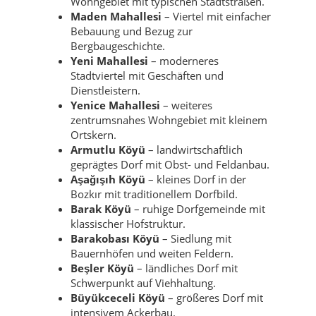
Wohngebiet mit typischen Stadtstraßen.
Maden Mahallesi
– Viertel mit einfacher
Bebauung und Bezug zur
Bergbaugeschichte.
Yeni Mahallesi
– moderneres
Stadtviertel mit Geschäften und
Dienstleistern.
Yenice Mahallesi
– weiteres
zentrumsnahes Wohngebiet mit kleinem
Ortskern.
Armutlu Köyü
– landwirtschaftlich
geprägtes Dorf mit Obst- und Feldanbau.
Aşağışıh Köyü
– kleines Dorf in der
Bozkır mit traditionellem Dorfbild.
Barak Köyü
– ruhige Dorfgemeinde mit
klassischer Hofstruktur.
Barakobası Köyü
– Siedlung mit
Bauernhöfen und weiten Feldern.
Beşler Köyü
– ländliches Dorf mit
Schwerpunkt auf Viehhaltung.
Büyükceceli Köyü
– größeres Dorf mit
intensivem Ackerbau.