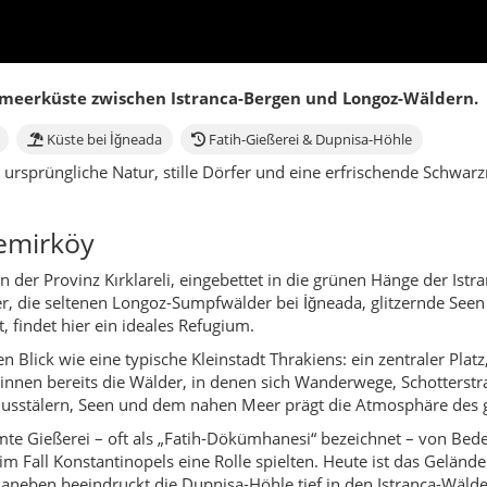
, findet hier ein ideales Refugium.
 Blick wie eine typische Kleinstadt Thrakiens: ein zentraler Plat
nnen bereits die Wälder, in denen sich Wanderwege, Schotterstra
usstälern, Seen und dem nahen Meer prägt die Atmosphäre des 
mte Gießerei – oft als „Fatih-Dökümhanesi“ bezeichnet – von B
im Fall Konstantinopels eine Rolle spielten. Heute ist das Gelände 
Daneben beeindruckt die Dupnisa-Höhle tief in den Istranca-Wäld
Einflüssen geprägt: Pomakische, thrakische, bulgarische und ana
Generationen von Forstwirtschaft, Landwirtschaft, etwas Fischer
n das Leben noch in einem angenehm entschleunigten Tempo abläu
rbeitung, kleinstrukturierte Landwirtschaft, Viehzucht und Dienst
 in den Dörfern. Die Nähe zu Istanbul macht Demirköy besonder
erwegs zu sein.
pannungsfeld zwischen Wald und Meer: Morgens der Duft von feuch
r Mix macht Demirköy zu einem Ort, an dem man durchatmen, wa
 ein Landkreis, der leise, aber eindringlich sein eigenes Lied si
in Demirköy