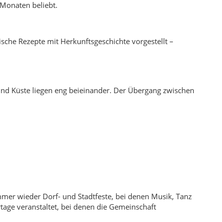
 immer wieder Dorf- und Stadtfeste, bei denen Musik, Tanz
tage veranstaltet, bei denen die Gemeinschaft
Meeresfeste, Sportevents oder Kulturprogramme – mit
bedeutenden Gießerei. Bereits im 15. Jahrhundert wurde
. Die Überreste dieser Gießerei, häufig als „Fatih-
rungsgruppen lebten nebeneinander. Nach den
ge Bewohner haben Wurzeln in pomakischen Siedlungen aus
gleichnamigen Ort. Mit dem Natur- und Küstentourismus