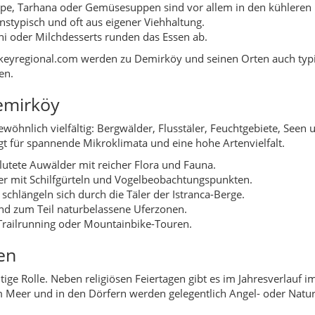
d zum Teil naturbelassene Uferzonen.
 Trailrunning oder Mountainbike-Touren.
en
tige Rolle. Neben religiösen Feiertagen gibt es im Jahresverlauf
m Meer und in den Dörfern werden gelegentlich Angel- oder Natur
ste, jährlich wiederkehrende Veranstaltungen – etwa Wald- und 
t Gäste ihre Reise langfristig planen können.
e von Demirköy
 und verweist auf die historische Bedeutung als Standort einer 
nonen und andere militärische Ausrüstung für das Osmanische Reich
h zu sehen.
ultikulturell: griechische, bulgarische und muslimische Bevölke
eränderte sich die Bevölkerungsstruktur deutlich, viele heuti
rköy zu einem eigenständigen Landkreis mit Verwaltungssitz im 