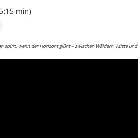
meerküste zwischen Istranca-Bergen und Longoz-Wäldern.
Küste bei İğneada
Fatih-Gießerei & Dupnisa-Höhle
ie ursprüngliche Natur, stille Dörfer und eine erfrischende Schw
emirköy
 der Provinz Kırklareli, eingebettet in die grünen Hänge der Ist
der, die seltenen Longoz-Sumpfwälder bei İğneada, glitzernde See