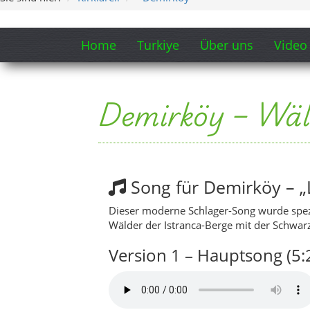
Dieser moderne Schlager-Song wurde spez
Wälder der Istranca-Berge mit der Schwar
Version 1 – Hauptsong (5:
Version 2 – Alternativmix 
Song-Ausschnitt anzeigen / ausblenden
„Demirköy, du klingst wie ein Lied, das m
Wind, wo wir frei und geborgen sind…“