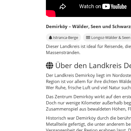
Wer Ruhe, frische Luft und viel Natur sucht
Das Zentrum Demirköy wirkt auf den ersten
Doch nur wenige Kilometer außerhalb begi
Zusammenspiel aus bewaldeten Höhen, Fl
Historisch war Demirköy durch die berüh
Metallteile gefertigt, die unter anderem be
Vergangenheit der Region erahnen lässt. 
Kulturell ist Demirköy von verschiedenen 
Alltagsleben. Viele Familien leben seit 
wird lebhaft diskutiert, während drauße
Die wirtschaftliche Basis bilden Holzvera
in İğneada bis zu einfachen Gästezimmern
entfliehen möchten, ohne stundenlang unt
Die Identität des Landkreises liegt im S
Rauschen der Wellen an der Küste. Diese
Strand den Sonnenuntergang genießen kann –
Kultur & Traditionen 