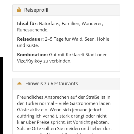
Freundliches Ansprechen auf der Straße ist in
der Türkei normal – viele Gastronomen laden
Gäste aktiv ein. Wenn sich jemand jedoch
aufdringlich verhält, stark drängt oder nicht
klar über Preise spricht, ist Vorsicht geboten.
Solche Orte sollten Sie meiden und lieber dort
essen, wo die Atmosphäre ruhig und
transparent ist.
arzmeerbrise suchen – weit weg von den klassischen
ranca-Berge und direkt an der Schwarzmeerküste. Die
n und eine vergleichsweise unberührte Küstenlinie bekannt.