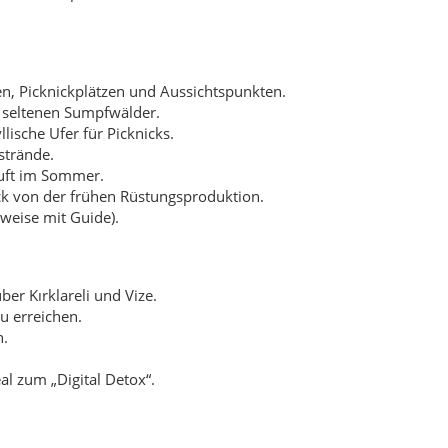
er Kırklareli und Vize.
u erreichen.
n.
l zum „Digital Detox“.
ollten auf ausgewiesenen Wegen bleiben, keinen Müll
ts mit energiesparenden Konzepten und regionalen
nterstützt direkt die Menschen vor Ort. So bleibt die
ft langfristig bewahren.
nd.
ungen.