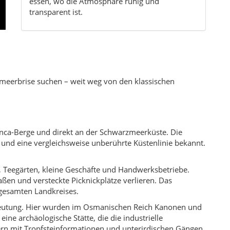
z, Teegärten, kleine Geschäfte und Handwerksbetriebe.
ßen und versteckte Picknickplätze verlieren. Das
gesamten Landkreises.
edeutung. Hier wurden im Osmanischen Reich Kanonen und
eine archäologische Stätte, die die industrielle
ern mit Tropfsteinformationen und unterirdischen Gängen.
tolische Wurzeln mischen sich in Sprache, Küche und
ei und zunehmend vom Naturtourismus. In den Teehäusern
ft.
leistungen für Besucher – von Pensionen und kleinen Hotels
s für Wochenendgäste attraktiv, die dem Großstadtlärm
ter Erde und Kiefernadeln in den Bergen, nachmittags das
ndern, an Seen picknicken, in Hängematten lesen oder am
ngt.