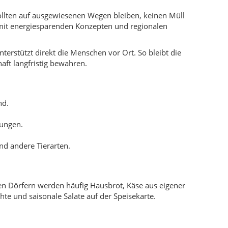
nd andere Tierarten.
den Dörfern werden häufig Hausbrot, Käse aus eigener
te und saisonale Salate auf der Speisekarte.
Monaten beliebt.
he Rezepte mit Herkunftsgeschichte vorgestellt –
n und Küste liegen eng beieinander. Der Übergang zwischen