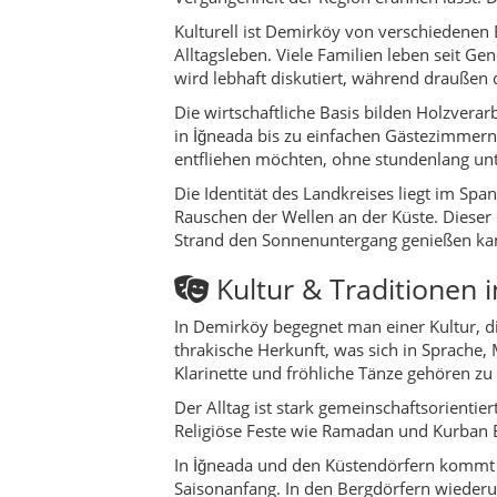
In Demirköy begegnet man einer Kultur, d
thrakische Herkunft, was sich in Sprache,
Klarinette und fröhliche Tänze gehören zu
Der Alltag ist stark gemeinschaftsorienti
Religiöse Feste wie Ramadan und Kurban Ba
In İğneada und den Küstendörfern kommt e
Saisonanfang. In den Bergdörfern wiederu
weitergegeben wird.
Aktivitäten & Erlebniss
Wandern in den Istranca-Bergen:
İğneada Longoz-Wälder:
Spaziergä
Seenlandschaft:
Mert-See, Erikli-S
Strandtage:
Feiner Sand bei İğneada
Dupnisa-Höhle:
Ein Ausflug in die 
Historische Gießerei:
Das Gelände 
Fahrrad & Offroad:
Für geübte Fahr
Praktische Reisetipps 