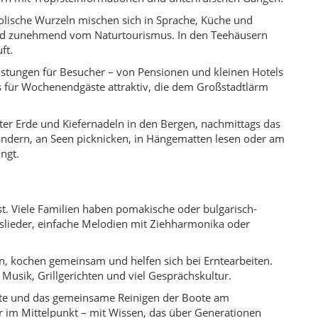
t. Viele Familien haben pomakische oder bulgarisch-
kslieder, einfache Melodien mit Ziehharmonika oder
fen, kochen gemeinsam und helfen sich bei Erntearbeiten.
Musik, Grillgerichten und viel Gesprächskultur.
este und das gemeinsame Reinigen der Boote am
r im Mittelpunkt – mit Wissen, das über Generationen
en, Picknickplätzen und Aussichtspunkten.
 seltenen Sumpfwälder.
ische Ufer für Picknicks.
strände.
luft im Sommer.
ck von der frühen Rüstungsproduktion.
weise mit Guide).