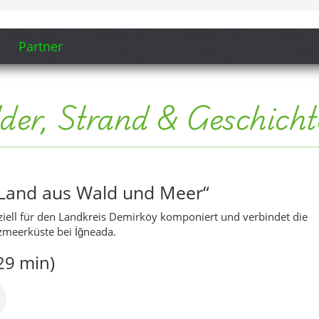
iell für den Landkreis Demirköy komponiert und verbindet die
zmeerküste bei İğneada.
29 min)
(5:15 min)
an spürt, wenn der Horizont glüht – zwischen Wäldern, Küste und