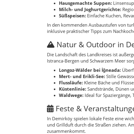
Küstenlinie:
Sandstrände, Dünen un
Waldwege:
Ideal für Spaziergänge,
Feste & Veranstaltung
In Demirköy spielen lokale Feste eine wich
und Grillduft durch die Straßen ziehen. A
zusammenkommt.
Über turkeyregional.com können später fe
eigenem Abschnitt aufgeführt werden, dami
Geschichte & Timelin
Der Name „Demirköy“ bedeutet „Eisendorf“
hier Metall verarbeitet – insbesondere Ka
Dökümhanesi“ bezeichnet, sind heute noc
In der osmanischen Zeit war die Region m
Balkankriegen und der Republikgründung v
dem weiteren Balkanraum.
Im 20. Jahrhundert entwickelte sich Demi