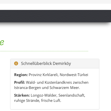
Region:
Provinz Kırklareli, Nordwest-Türkei
Profil:
Wald- und Küstenlandkreis zwischen
Istranca-Bergen und Schwarzem Meer.
Stärken:
Longoz-Wälder, Seenlandschaft,
ruhige Strände, frische Luft.
Reiseprofil
Ideal für:
Naturfans, Familien, Wanderer,
Ruhesuchende.
Reisedauer:
2–5 Tage für Wald, Seen, Höhle
und Küste.
Kombination:
Gut mit Kırklareli-Stadt oder
Vize/Kıyıköy zu verbinden.
Hinweis zu Restaurants