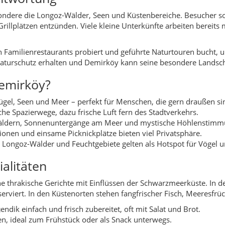
Longoz-Wälder und Feuchtgebiete gelten als Hotspot für Vögel u
ialitäten
he thrakische Gerichte mit Einflüssen der Schwarzmeerküste. In 
iert. In den Küstenorten stehen fangfrischer Fisch, Meeresfrüch
ndik einfach und frisch zubereitet, oft mit Salat und Brot.
en, ideal zum Frühstück oder als Snack unterwegs.
pe, Tarhana oder Gemüsesuppen sind vor allem in den kühleren 
stypisch und oft aus eigener Viehhaltung.
i oder Milchdesserts runden das Essen ab.
yregional.com werden zu Demirköy und seinen Orten auch typisc
en.
emirköy
ewöhnlich vielfältig: Bergwälder, Flusstäler, Feuchtgebiete, See
 für spannende Mikroklimata und eine hohe Artenvielfalt.
utete Auwälder mit reicher Flora und Fauna.
er mit Schilfgürteln und Vogelbeobachtungspunkten.
schlängeln sich durch die Täler der Istranca-Berge.