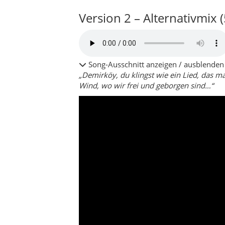
Demirköy – Wälder, Seen und Schwarz
Istranca-Berge
Longoz-Wälder & Seen
Dieser Landkreis ist ideal für Reisende, d
Massenstränden.
Über den Landkreis D
Der Landkreis Demirköy liegt im Nordosten
Region ist vor allem für ihre dichten Wäl