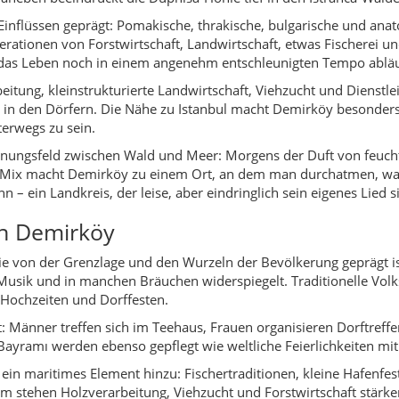
ie von der Grenzlage und den Wurzeln der Bevölkerung geprägt is
 Musik und in manchen Bräuchen widerspiegelt. Traditionelle Vol
 Hochzeiten und Dorffesten.
ert: Männer treffen sich im Teehaus, Frauen organisieren Dorftref
yramı werden ebenso gepflegt wie weltliche Feierlichkeiten mit 
in maritimes Element hinzu: Fischertraditionen, kleine Hafenf
m stehen Holzverarbeitung, Viehzucht und Forstwirtschaft stärke
e
Zahlreiche Forstwege führen durch tiefe Wälder, vorbei an Bäch
nge auf Holzstegen, Vogelbeobachtung und Fototouren durch die
ee und weitere Gewässer bieten Ruhe, Angelmöglichkeiten und idyll
 und Beğendik, teils mit ruhigeren Abschnitten fernab der Haupt
Unterwelt der Istranca-Berge mit Tropfsteinen und kühler Höhlen
der osmanischen Gießerei bei Demirköy vermittelt einen Eindru
er sind die vernetzten Waldwege ein spannendes Terrain (idealer
für Demirköy