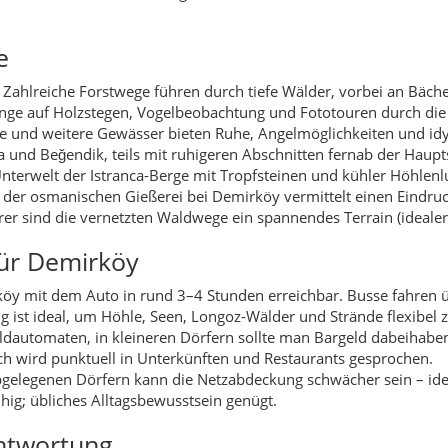
öy mit dem Auto in rund 3–4 Stunden erreichbar. Busse fahren üb
g ist ideal, um Höhle, Seen, Longoz-Wälder und Strände flexibel z
Geldautomaten, in kleineren Dörfern sollte man Bargeld dabeihabe
ch wird punktuell in Unterkünften und Restaurants gesprochen.
gelegenen Dörfern kann die Netzabdeckung schwächer sein – idea
hig; übliches Alltagsbewusstsein genügt.
ntwortung
sondere die Longoz-Wälder, Seen und Küstenbereiche. Besucher s
 Grillplätzen entzünden. Viele kleine Unterkünfte arbeiten berei
 in Familienrestaurants probiert und geführte Naturtouren bucht, u
aturschutz erhalten und Demirköy kann seine besondere Landscha
Demirköy?
gel, Seen und Meer – perfekt für Menschen, die gern draußen si
he Spazierwege, dazu frische Luft fern des Stadtverkehrs.
ldern, Sonnenuntergänge am Meer und mystische Höhlenstimm
ionen und einsame Picknickplätze bieten viel Privatsphäre.