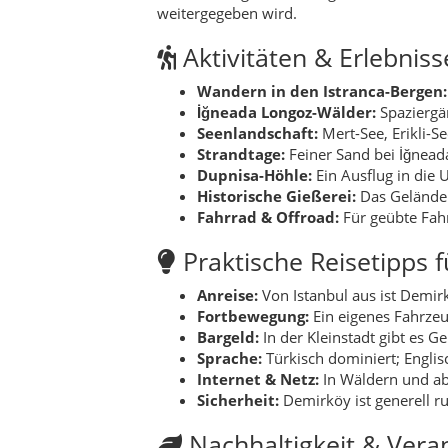
Anreise:
Von Istanbul aus ist Demirk
Fortbewegung:
Ein eigenes Fahrzeu
Bargeld:
In der Kleinstadt gibt es 
Sprache:
Türkisch dominiert; Englis
Internet & Netz:
In Wäldern und ab
Sicherheit:
Demirköy ist generell ru
Nachhaltigkeit & Vera
Demirköy ist ökologisch sensibel – insbe
zurücklassen und Feuer nur an offiziellen
Lebensmitteln.
Wer lokal einkauft, traditionelle Gerichte
fragile Balance zwischen Tourismus und N
Für wen eignet sich 
Naturfans & Wanderer:
Wälder, Hü
Familien:
Ruhige Strände und einfac
Fotografen:
Morgennebel in den Wä
Ruhe suchende Paare:
Kleine Pens