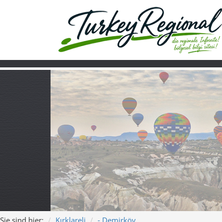
Sie sind hier:
Kırklareli
- Demirköy
Home
Turkiye
Über uns
Video
Demirköy – Wäld
Song für Demirköy – 