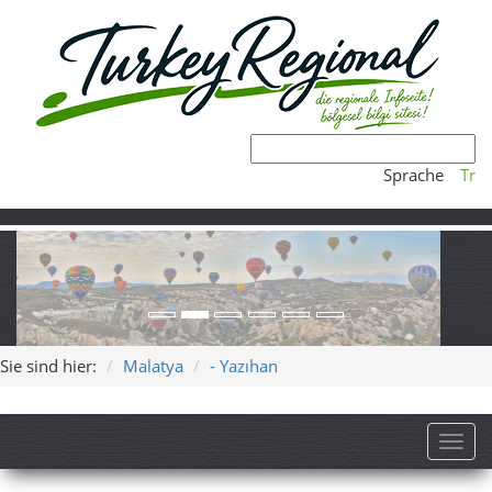
Sprache
Tr
Sie sind hier:
Malatya
- Yazıhan
Toggl
Yazıhan – stille Täler und
Dorfleben bei Malatya