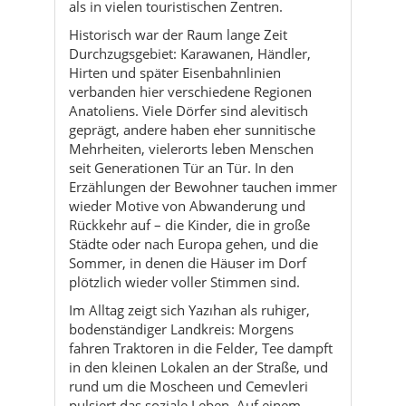
Anatoliens. Viele Dörfer sind alevitisch
geprägt, andere haben eher sunnitische
Mehrheiten, vielerorts leben Menschen
seit Generationen Tür an Tür. In den
Erzählungen der Bewohner tauchen immer
wieder Motive von Abwanderung und
Rückkehr auf – die Kinder, die in große
Städte oder nach Europa gehen, und die
Sommer, in denen die Häuser im Dorf
plötzlich wieder voller Stimmen sind.
Im Alltag zeigt sich Yazıhan als ruhiger,
bodenständiger Landkreis: Morgens
fahren Traktoren in die Felder, Tee dampft
in den kleinen Lokalen an der Straße, und
rund um die Moscheen und Cemevleri
pulsiert das soziale Leben. Auf einem
Spaziergang durch Fethiye, Durucasu oder
Sürür hörst du Sprachen und Dialekte
gemischt, Geschichten über harte Winter,
Ernten, Feste und Hochzeiten. Für viele
Reisende wird genau diese Mischung aus