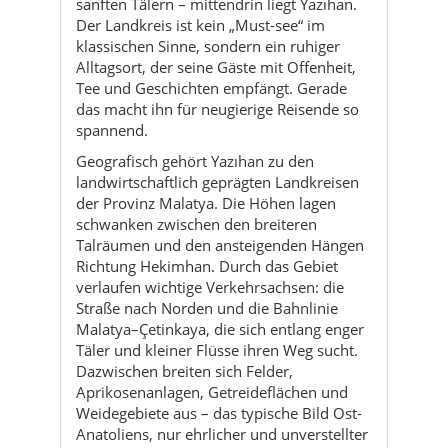
das macht ihn für neugierige Reisende so
spannend.
Geografisch gehört Yazıhan zu den
landwirtschaftlich geprägten Landkreisen
der Provinz Malatya. Die Höhen lagen
schwanken zwischen den breiteren
Talräumen und den ansteigenden Hängen
Richtung Hekimhan. Durch das Gebiet
verlaufen wichtige Verkehrsachsen: die
Straße nach Norden und die Bahnlinie
Malatya–Çetinkaya, die sich entlang enger
Täler und kleiner Flüsse ihren Weg sucht.
Dazwischen breiten sich Felder,
Aprikosenanlagen, Getreideflächen und
Weidegebiete aus – das typische Bild Ost-
Anatoliens, nur ehrlicher und unverstellter
als in vielen touristischen Zentren.
Historisch war der Raum lange Zeit
Durchzugsgebiet: Karawanen, Händler,
Hirten und später Eisenbahnlinien
verbanden hier verschiedene Regionen