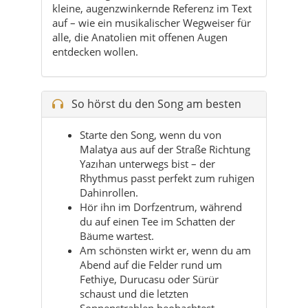
So hörst du den Song am besten
Starte den Song, wenn du von
Malatya aus auf der Straße Richtung
Yazıhan unterwegs bist – der
Rhythmus passt perfekt zum ruhigen
Dahinrollen.
Hör ihn im Dorfzentrum, während
du auf einen Tee im Schatten der
Bäume wartest.
Am schönsten wirkt er, wenn du am
Abend auf die Felder rund um
Fethiye, Durucasu oder Sürür
schaust und die letzten
Sonnenstrahlen beobachtest.
Auch als musikalische Begleitung im
Bus oder Minibus von Malatya nach
Yazıhan sorgt er dafür, dass du
sofort im „Landkreis-Modus“