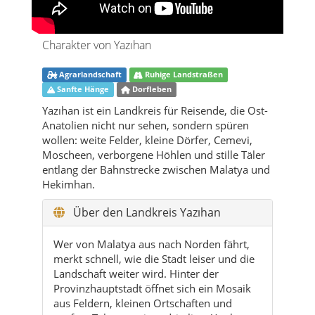
Agrarlandschaft
Ruhige Landstraßen
Sanfte Hänge
Dorfleben
Yazıhan ist ein Landkreis für Reisende, die Ost-
Anatolien nicht nur sehen, sondern spüren
wollen: weite Felder, kleine Dörfer, Cemevi,
Moscheen, verborgene Höhlen und stille Täler
entlang der Bahnstrecke zwischen Malatya und
Hekimhan.
Über den Landkreis Yazıhan
Wer von Malatya aus nach Norden fährt,
merkt schnell, wie die Stadt leiser und die
Landschaft weiter wird. Hinter der
Provinzhauptstadt öffnet sich ein Mosaik
aus Feldern, kleinen Ortschaften und
sanften Tälern – mittendrin liegt Yazıhan.
Der Landkreis ist kein „Must-see“ im
klassischen Sinne, sondern ein ruhiger
Alltagsort, der seine Gäste mit Offenheit,
Tee und Geschichten empfängt. Gerade