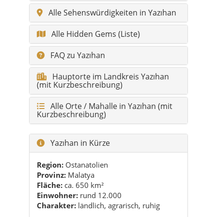
FAQ zu Yazıhan
Hauptorte im Landkreis Yazıhan
(mit Kurzbeschreibung)
Alle Orte / Mahalle in Yazıhan (mit
Kurzbeschreibung)
Yazıhan in Kürze
Region:
Ostanatolien
Provinz:
Malatya
Fläche:
ca. 650 km²
Einwohner:
rund 12.000
Charakter:
ländlich, agrarisch, ruhig
Highlights für deinen Besuch
Buzluk Mağarası als Ausflugsziel an