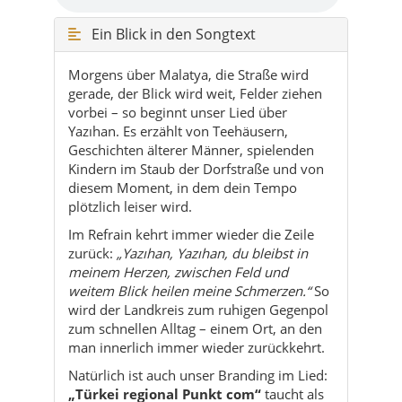
vorbei – so beginnt unser Lied über
Yazıhan. Es erzählt von Teehäusern,
Geschichten älterer Männer, spielenden
Kindern im Staub der Dorfstraße und von
diesem Moment, in dem dein Tempo
plötzlich leiser wird.
Im Refrain kehrt immer wieder die Zeile
zurück:
„Yazıhan, Yazıhan, du bleibst in
meinem Herzen, zwischen Feld und
weitem Blick heilen meine Schmerzen.“
So
wird der Landkreis zum ruhigen Gegenpol
zum schnellen Alltag – einem Ort, an den
man innerlich immer wieder zurückkehrt.
Natürlich ist auch unser Branding im Lied:
„Türkei regional Punkt com“
taucht als
kleine, augenzwinkernde Referenz im Text
auf – wie ein musikalischer Wegweiser für
alle, die Anatolien mit offenen Augen
entdecken wollen.