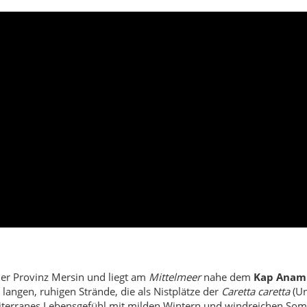
der Provinz Mersin und liegt am
Mittelmeer
nahe dem
Kap Anam
langen, ruhigen Strände, die als Nistplätze der
Caretta caretta
(Un
editerranes Lebensgefühl mit milden Wintern und windreichen So
r: die
Mamure-Burg
– eine großflächige Mittelalterfestung mit
 Theater, Bädern, Mosaiken, Nekropole und Akropolis in Meeres
n zwischen Handel, Seefahrt und Landwirtschaft.
namur mit
authentischen Märkten
, kleinen Fischerlokalen un
le Buchten, Höhlen und weite Blicke über das Mittelmeer – bis hinü
ung mit Moschee, Hamamresten und weitläufigen Wallgängen; S
namur: Theater/Odeion, Badeanlagen, Mosaiken, gut erhaltene Ne
toliens; Leuchtturm-Atmosphäre & Weitblick.
Sand-/Kiesabschnitte, im Sommer Schildkröten-Schutzzonen beach
üneybahşiş, Karalarbahşiş, Gercebahşiş
für Fotos in der Goldene