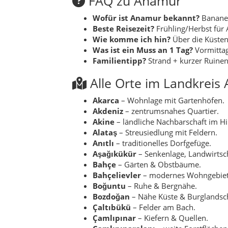
Aşağıkükür
– Senkenlage, Landwirtsch
Bahçe
– Gärten & Obstbäume.
Bahçelievler
– modernes Wohngebiet
Boğuntu
– Ruhe & Bergnähe.
Bozdoğan
– Nähe Küste & Burglandsch
Çaltıbükü
– Felder am Bach.
Çamlıpınar
– Kiefern & Quellen.
Çamlıpınaralanı
– weite Forstflächen
Çarıklar
– Marktort an der D-400.
Çataloluk
– Hanglage mit Aussicht.
Çeltikçi
– Ackerflur, kleine Höfe.
Çukurabanoz
– Buchten & Klippen.
Demirören
– Ebene, Landwirtschaft.
Emirşah
– Dorfrand, Gärten.
Esentepe
– „Windhöhe“, Blicklagen.
Evciler
– Streuhöfe, Felder.
Fatih
– städtisches Quartier.
Gercebahşiş
– Plantagen, Höfe.
Göktaş
– Wohnlage am Hang.
Güleç
– Kleinere Nachbarschaft.
Güneybahşiş
– Bananenplantagen & 