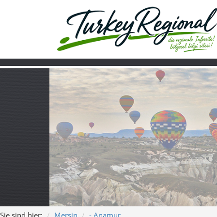
Sie sind hier:
Mersin
- Anamur
Home
Turkiye
Über uns
Video
Anamur – Banan
„Anamur – Wo das Mitte
Längen:
2:59 und 3:54