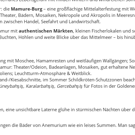
n, eine unsichtbare Laterne glühe in stürmischen Nächten über de
ngen die Bäder von Anemurium wie ein leises Summen. Man sagt
 einer klaren Sommernacht eine Banane bei
Güneybahşiş
, soll d
reffen sie am Leuchtturm zusammen, öffnet sich der Blick bis Zy
Morgengrauen den ruhigen Spuren folgt, höre das Meer „schütz
hen Ruinen und Dünen soll ein kühler Quell liegen. Trinkt man sch