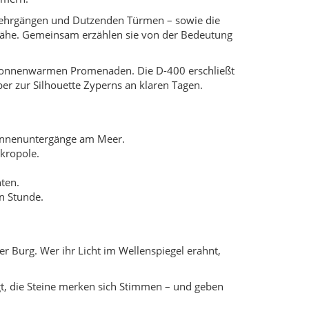
r Burg. Wer ihr Licht im Wellenspiegel erahnt,
, die Steine merken sich Stimmen – und geben
ie Reise gesegnet sein und „süß wie die Frucht“
pern. Wanderer spüren dann, so heißt es, den
en“. Die Sage mahnt: Gehe achtsam – das Meer
weigend, klingt jede Sorge leiser – und die Schritte