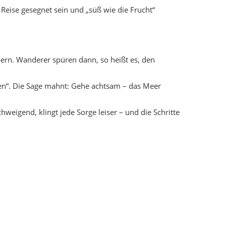
rände.
che beachten).
r Adana/Mersin-Verbindungen.
omenade.