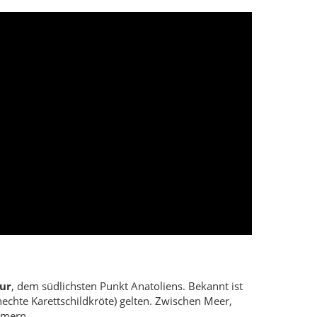
ur
, dem südlichsten Punkt Anatoliens. Bekannt ist
echte Karettschildkröte) gelten. Zwischen Meer,
mmern.
 Wehrgängen und Dutzenden Türmen – sowie die
nähe. Gemeinsam erzählen sie von der Bedeutung
d sonnenwarmen Promenaden. Die D-400 erschließt
ber zur Silhouette Zyperns an klaren Tagen.
onnenuntergänge am Meer.
kropole.
ten.
n Stunde.