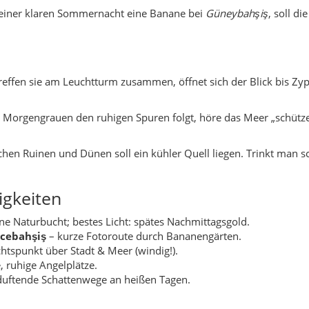
gkeiten
ne Naturbucht; bestes Licht: spätes Nachmittagsgold.
rcebahşiş
– kurze Fotoroute durch Bananengärten.
ichtspunkt über Stadt & Meer (windig!).
, ruhige Angelplätze.
 duftende Schattenwege an heißen Tagen.
plantagen, Mamure-Burg, Anemurium und ruhige Mittelmeerst
Ausflüge & Ruinen; Sommer für Strand (Schildkröten-Schutzberei
straße D-400; nächster Flughafen meist Antalya (Gazipaşa) ode
gs Anemurium, nachmittags Mamure-Burg, Abendlicht an der Pr
undgang (schattige Abschnitte), danach Fisch in İskele.
 Anamur
nterland.