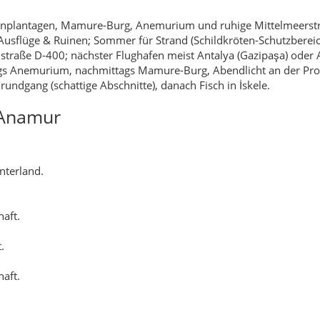
aft.
.
aft.
.
Wege.