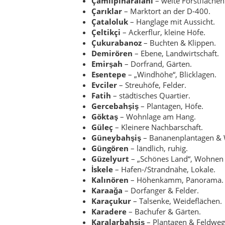
Güngören
– ländlich, ruhig.
Güzelyurt
– „Schönes Land“, Wohnen
İskele
– Hafen-/Strandnähe, Lokale.
Kalınören
– Höhenkamm, Panorama.
Karaağa
– Dorfanger & Felder.
Karaçukur
– Talsenke, Weideflächen.
Karadere
– Bachufer & Gärten.
Karalarbahşiş
– Plantagen & Feldweg
Kaşdişlen
– Streusiedlung im Hügella
Kılıç
– ländliche Nachbarschaft.
Kızılaliler
– Dörflicher Charme.
Köprübaşı
– Brückennähe, kleiner Ma
Korucuk
– Forstsaum & Höfe.
Kükür
– Weiler am Hang.
Lale
– Wohnquartier, kurze Wege.
Malaklar
– ausgedehnte Flur, neue Hä
Ören
– Strandlage, Ferienwohnungen.
Ormancık
– Kiefernwaldnähe.
Ovabaşı
– Ebenenrand & Landwirtscha
Sağlık
– zentrumsnah, Alltagsservice.
Saray
– Altstadtachsen, Geschäfte.