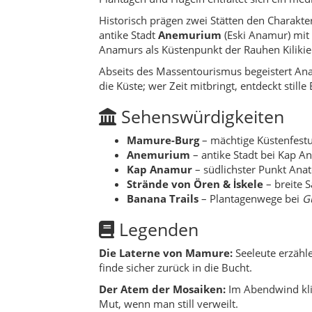
Legenden
Die Laterne von Mamure:
Seeleute erzähle
finde sicher zurück in die Bucht.
Der Atem der Mosaiken:
Im Abendwind kli
Mut, wenn man still verweilt.
Die Banane im Mondlicht:
Pflückt man in
enden.
Sagen
Die drei Winde am Kap:
Süd, Ost, West – t
„weiten Atem“ des Mittelmeers.
Der Strandpfad der Schildkröten:
Wer im 
dankt es.
Der verborgene Brunnen von Ören:
Zwisc
werden leicht.