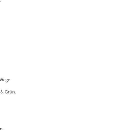
 & Grün.
e.
nd.
rkt.
user.
ft.