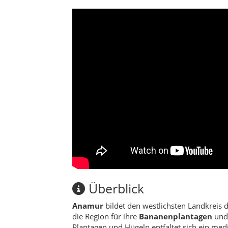
Überblick
Anamur
bildet den westlichsten Landkreis 
die Region für ihre
Bananenplantagen
und 
Plantagen und Hügeln entfaltet sich ein m
Historisch prägen zwei Stätten den Charakte
antike Stadt
Anemurium
(Eski Anamur) mit
Anamurs als Küstenpunkt der Rauhen Kilikie
Abseits des Massentourismus begeistert A
die Küste; wer Zeit mitbringt, entdeckt stil
Sehenswürdigkeiten
Mamure-Burg
– mächtige Küstenfest
Anemurium
– antike Stadt bei Kap A
Kap Anamur
– südlichster Punkt Ana
Strände von Ören & İskele
– breite 
Banana Trails
– Plantagenwege bei
G