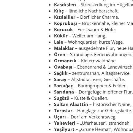
Sarıağaç
– Baumgruppen & Felder.
Sarıdana
– Dorfgefüge in offener Flur.
Sugözü
– Küste & Quellen.
Sultan Alaattin
– historischer Name,
Toroslar
– Hanglage zur Gebirgskette.
Uçarı
– Dorf am Verkehrsweg.
Yalıevleri
– „Uferhäuser“, strandnah.
Yeşilyurt
– „Grüne Heimat“, Wohnquar
Yıldırımbeyazıt
– städtisch, kompakt