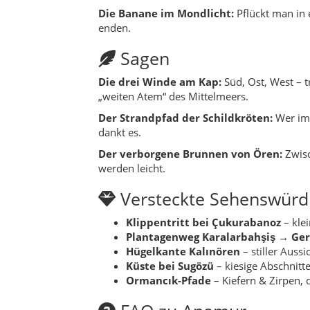
Versteckte Sehenswürdi
Klippentritt bei Çukurabanoz
– klei
Plantagenweg Karalarbahşiş → Ge
Hügelkante Kalınören
– stiller Auss
Küste bei Sugözü
– kiesige Abschnitte
Ormancık-Pfade
– Kiefern & Zirpen,
FAQ zu Anamur
Wofür ist Anamur bekannt?
Bananen
Beste Reisezeit?
Frühling/Herbst für 
Wie komme ich hin?
Über die Küsten
Was ist ein Muss an 1 Tag?
Vormitta
Familientipp?
Strand + kurzer Ruinenr
Alle Orte im Landkreis
Akarca
– Wohnlage mit Gartenhöfen.
Akdeniz
– zentrumsnahes Quartier.
Akine
– ländliche Nachbarschaft im Hi
Alataş
– Streusiedlung mit Feldern.
Anıtlı
– traditionelles Dorfgefüge.