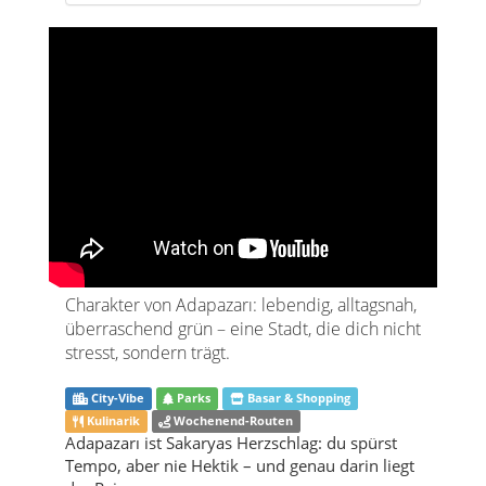
Charakter von Adapazarı: lebendig, alltagsnah,
überraschend grün – eine Stadt, die dich nicht
stresst, sondern trägt.
City-Vibe
Parks
Basar & Shopping
Kulinarik
Wochenend-Routen
Adapazarı ist Sakaryas Herzschlag: du spürst
Tempo, aber nie Hektik – und genau darin liegt