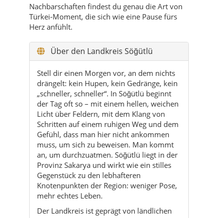
Über den Landkreis Söğütlü
Stell dir einen Morgen vor, an dem nichts
drängelt: kein Hupen, kein Gedränge, kein
„schneller, schneller“. In Söğütlü beginnt
der Tag oft so – mit einem hellen, weichen
Licht über Feldern, mit dem Klang von
Schritten auf einem ruhigen Weg und dem
Gefühl, dass man hier nicht ankommen
muss, um sich zu beweisen. Man kommt
an, um durchzuatmen. Söğütlü liegt in der
Provinz Sakarya und wirkt wie ein stilles
Gegenstück zu den lebhafteren
Knotenpunkten der Region: weniger Pose,
mehr echtes Leben.
Der Landkreis ist geprägt von ländlichen
Strukturen, von Nachbarschaften
(Mahalle), die ihre eigenen kleinen
Rhythmen haben. Du merkst es am
Blickkontakt, am schnellen „Hoş geldin“,
am Tee, der nicht nach „Service“ schmeckt,