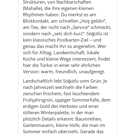
sondern nach „setz dich kurz“. Söğütlü ist
kein klassisches Postkarten-Ziel – und
genau das macht ihn so angenehm. Wer
sich für Alltag, Landwirtschaft, lokale
Küche und kleine Wege interessiert, findet
hier die Türkei in einer sehr ehrlichen
Version: warm, freundlich, unaufgeregt.
Landschaftlich lebt Söğütlü vom Grün. Je
nach Jahreszeit wechseln die Farben
zwischen frischem, fast leuchtendem
Frühjahrsgrün, üppiger Sommerfülle, dem
erdigen Gold des Herbstes und einer
stilleren Winterpalette, in der man
plötzlich Details erkennt: Baumreihen,
Gartenmauern, kleine Höfe, die man im
Sommer einfach übersieht. Gerade das
macht den Landkreis so fotogen – nicht
durch ein einziges „Wow“-Monument,
sondern durch viele kleine, echte
Momente.
Kultur und Alltag sind hier eng verbunden.