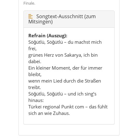
Refrain (Auszug):
Söğütlü, Söğütlü – du machst mich
frei,
grünes Herz von Sakarya, ich bin
dabei.
Ein kleiner Moment, der für immer
bleibt,
wenn mein Lied durch die Straßen
treibt.
Söğütlü, Söğütlü – und ich sing’s
hinaus:
Türkei regional Punkt com – das fühlt
sich an wie Zuhaus.
So hörst du den Song am besten
Bei der Ankunft:
Starte den Refrain
genau dann, wenn du von der