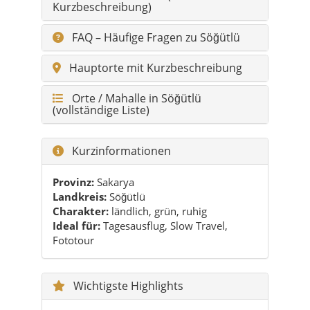
Orte / Mahalle in Söğütlü
(vollständige Liste)
Kurzinformationen
Provinz:
Sakarya
Landkreis:
Söğütlü
Charakter:
ländlich, grün, ruhig
Ideal für:
Tagesausflug, Slow Travel,
Fototour
Wichtigste Highlights
✔ Küçük Akgöl als Naturstopp
✔ Abendlicht über Feldwegen
✔ Teekultur & Nachbarschaftsatmosphäre
✔ Mikro-Routen zwischen Mahalle