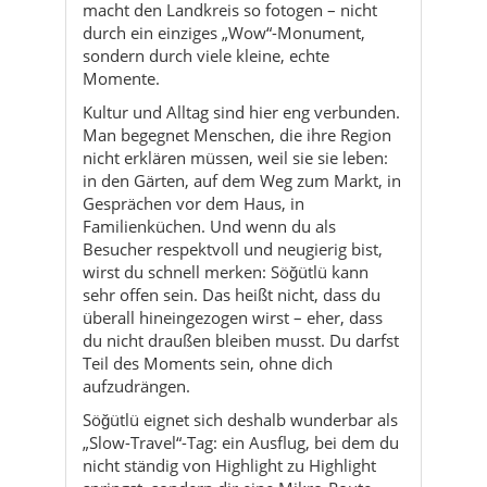
Man begegnet Menschen, die ihre Region
nicht erklären müssen, weil sie sie leben:
in den Gärten, auf dem Weg zum Markt, in
Gesprächen vor dem Haus, in
Familienküchen. Und wenn du als
Besucher respektvoll und neugierig bist,
wirst du schnell merken: Söğütlü kann
sehr offen sein. Das heißt nicht, dass du
überall hineingezogen wirst – eher, dass
du nicht draußen bleiben musst. Du darfst
Teil des Moments sein, ohne dich
aufzudrängen.
Söğütlü eignet sich deshalb wunderbar als
„Slow-Travel“-Tag: ein Ausflug, bei dem du
nicht ständig von Highlight zu Highlight
springst, sondern dir eine Mikro-Route
baust. Vielleicht startest du mit einem
ruhigen Frühstück, fährst oder gehst
später eine kleine Runde durch mehrere
Mahalle, machst eine Teepause, schaust