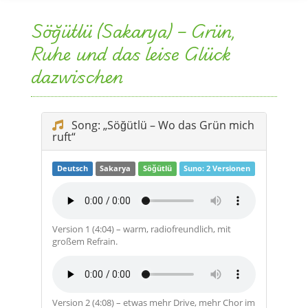
dazwischen
Song: „Söğütlü – Wo das Grün mich
ruft“
Deutsch
Sakarya
Söğütlü
Suno: 2 Versionen
Version 1 (4:04) – warm, radiofreundlich, mit
großem Refrain.
Version 2 (4:08) – etwas mehr Drive, mehr Chor im
Finale.
Songtext-Ausschnitt (zum
Mitsingen)