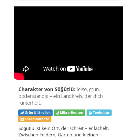
Charakter von Söğütlü:
leise, grün,
bodenständig – ein Landkreis, der dich
runterholt.
Grün & ländlich
Mikro-Routen
Teekultur
Fotomomente
Söğütlü ist kein Ort, der schreit – er lächelt.
Zwischen Feldern, Gärten und kleinen
Nachbarschaften findest du genau die Art von
Türkei-Moment, die sich wie eine Pause fürs
Herz anfühlt.