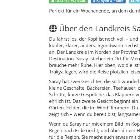
Schritte, kurze Gespräche, das Klappern v
ehrlich ist. Das zweite Gesicht beginnt e
Gärten, Felder, die im Wind flimmern. Du 
zeigt sich – wenn du bereit bist, langsame
Wenn du Saray nur mit einem Bild im Kopf
Regen nach Erde riecht, und über dir ein H
für die Region. Sie macht auch etwas mit d
Geduld für Kleinigkeiten: einen Vogelruf, d
deshalb passt Saray so gut zu kurzen Ausz
wirklich weg zu sein.
Der Natur-Star von Saray ist für viele de
überraschend „wild“ anfühlt, gerade weil 
Spaziergang zur kleinen Tour: Fels, Scha
stehenbleibst, weil die Aussicht dich ku
Felsformationen zum Reiz – Orte, die nich
ist an solchen Stellen kein Wellness-Katalo
Aber Saray lebt nicht nur von Landschaft. S
manchmal ein bisschen trocken im Humor 
einen Tee bestellst und jemand dir ungef
stehst und die Handgriffe der Verkäufer so 