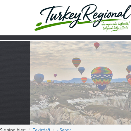
Sie sind hier:
Tekirdağ
- Saray
Home
Turkiye
Über uns
Video
Saray (Tekirdağ
stille Trakya-M