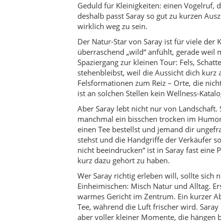
nicht beeindrucken“ ist in Saray fast eine
kurz dazu gehört zu haben.
Wer Saray richtig erleben will, sollte sich
Einheimischen: Misch Natur und Alltag. Er
warmes Gericht im Zentrum. Ein kurzer Ab
Tee, während die Luft frischer wird. Saray 
aber voller kleiner Momente, die hängen b
Beste nicht die Liste auf deinem Handy – 
Kultur & Traditionen
Saray trägt Trakya im Tonfall: offen, unkom
„Sehenswürdigkeit“ und mehr als Alltag – 
den Dörfern und Mahalle spürst du außerd
Erntezeiten, Waldgänge, Pilzsaison, Famil
aber sehr echt sind.
Aktivitäten
Kanara-Kanyon (Güngörmez)
: Wa
Istranca-Waldwege
: ruhige Spazie