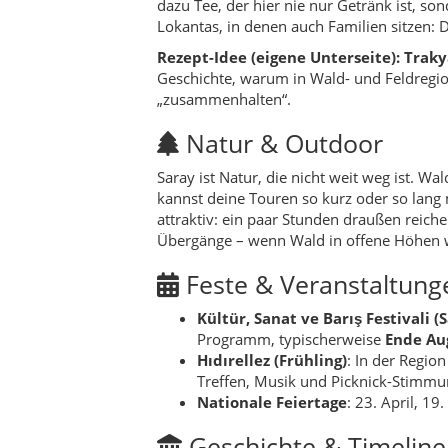
Kültür, Sanat ve Barış Festivali (
Programm, typischerweise
Ende Au
Hıdırellez (Frühling)
: In der Region
Treffen, Musik und Picknick-Stimmu
Nationale Feiertage
: 23. April, 1
Geschichte & Timeline
Frühe Siedlungsspuren
: In der U
Verbindung mit Felsen/Höhlenlagen
Osmanische Zeit
: Saray entwickel
prägen Moschee und Platzstruktur 
Moderne
: Mit den Reformen der Ver
Mahalle integriert – Saray wuchs in 
Heute
: Saray steht für Naturtouren
Reiseziel stark.
Hidden Gems (sehr ko
Kanara-Kanyon – frühe Stunde
: 
Gedränge auf schmalen Passagen.