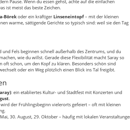
Saray)
: ein etabliertes Kultur- und Stadtfest mit Konzerten und
gust
.
 wird der Frühlingsbeginn vielerorts gefeiert – oft mit kleinen
ng.
9. Mai, 30. August, 29. Oktober – häufig mit lokalen Veranstaltunge
mgebung werden sehr alte Besiedlungshorizonte und Fundstellen i
 genannt.
te sich als regionaler Verwaltungs- und Handelsraum; bis heute
das Zentrum.
waltung in Tekirdağ wurden viele ehemals dörfliche Einheiten al
Fläche und Struktur.
 plus Alltagstauglichkeit – genau diese Mischung macht es als
nkret)
Starte morgens. Du hast mehr Ruhe, besseres Licht und weniger