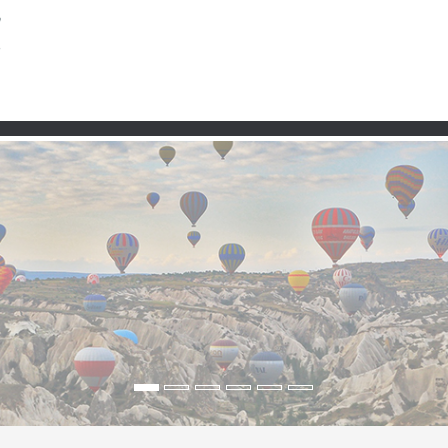
Partner
): Istranca-Wälder, Ka
omente