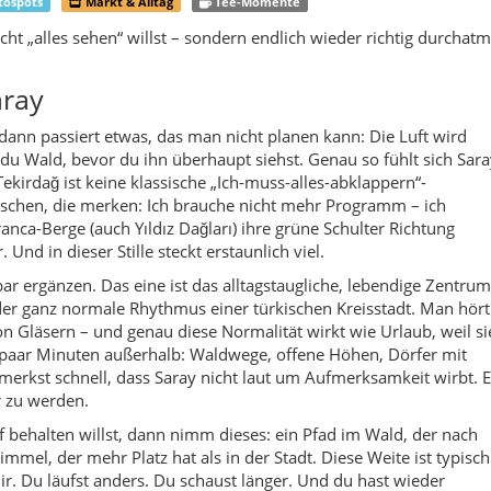
on Gläsern – und genau diese Normalität wirkt wie Urlaub, weil si
in paar Minuten außerhalb: Waldwege, offene Höhen, Dörfer mit
merkst schnell, dass Saray nicht laut um Aufmerksamkeit wirbt. E
r zu werden.
 behalten willst, dann nimm dieses: ein Pfad im Wald, der nach
immel, der mehr Platz hat als in der Stadt. Diese Weite ist typisch
ir. Du läufst anders. Du schaust länger. Und du hast wieder
as Knacken eines Astes, das Licht, das durch Blätter fällt. Genau
eiten. Du brauchst keine lange Anreise, um das Gefühl zu haben,
r Kanara-Kanyon in der Nähe von Güngörmez – ein Ort, der sich
man ihn in Trakya nicht unbedingt erwartet. Hier wird der
tten, schmale Passagen, und dazwischen Momente, in denen du
rz aus dem Denken holt. In der Umgebung gehören auch Höhlen un
t geschniegelt sind, aber genau deshalb so fotogen wirken. Saray
g. Es ist ein „echter“ Ort. Und genau das macht ihn so stark.
aray lebt von seiner Mentalität. Trakya ist direkt, warm,
– aber fast immer herzlich. Du wirst es merken, wenn du im Dor
ragt sagt, wo der Weg schöner ist. Oder wenn du am Marktstand
ruhig sind, als hätten sie alle Zeit der Welt. Dieses „Wir müssen