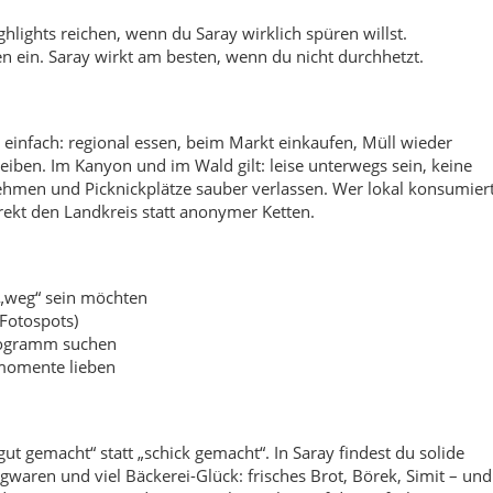
Fotospots)
rogramm suchen
smomente lieben
t gemacht“ statt „schick gemacht“. In Saray findest du solide
gwaren und viel Bäckerei-Glück: frisches Brot, Börek, Simit – und
ondern Pause. Wenn du essen gehst, achte auf die einfachen
as ist meist das beste Zeichen.
a-Börek
oder ein kräftiger
Linseneintopf
– mit der kleinen
en warme, sättigende Gerichte so typisch sind: weil sie den Tag
Wald und Fels beginnen schnell außerhalb des Zentrums, und du
achen, wie du willst. Gerade diese Flexibilität macht Saray so
en oft schon, um den Kopf zu klären. Besonders schön sind
hselt oder ein Weg plötzlich einen Blick ins Tal freigibt.
en