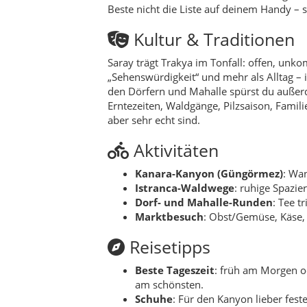
Dorf- und Mahalle-Runden
: Tee t
Marktbesuch
: Obst/Gemüse, Käse, 
Reisetipps
Beste Tageszeit
: früh am Morgen o
am schönsten.
Schuhe
: Für den Kanyon lieber fes
Regen rutschig sein.
Planung
: Weniger ist mehr – 2–3 Hi
Tee-Strategie
: Plane bewusst Pause
Nachhaltigkeit
In Saray ist nachhaltiges Reisen angenehm
mitnehmen, auf Waldwegen respektvoll ble
Abkürzungen über empfindliche Stellen ne
(Bäckerei, kleine Lokanta, Markt), stärkt 
Für wen geeignet?
Wochenend-Reisende
, die schnel