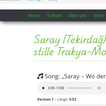
Song: „Saray – Wo der 
Version 1
– Länge:
5:52
Version 2
– Länge:
4:29
Songtext-Ausschnitt aufklappen