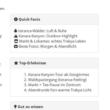
e
Kanara-Kanyon-Tour ab Güngörmez
Waldspaziergang (Istranca-Feeling)
s
Markt + Tee-Pause im Zentrum
Abendrunde fürs warme Trakya-Licht
Gut zu wissen
Feste Schuhe für Kanyon empfohlen
Natur sauber verlassen = Respekt
Slow Travel wirkt hier am besten
Notruf Türkei: 112
d
f