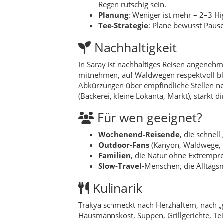
Outdoor-Fans
(Kanyon, Waldwege, 
Familien
, die Natur ohne Extremp
Slow-Travel
-Menschen, die Alltag
Kulinarik
Trakya schmeckt nach Herzhaftem, nach „gu
Hausmannskost, Suppen, Grillgerichte, Tei
dazu Tee, der hier nie nur Getränk ist, s
Lokantas, in denen auch Familien sitzen: D
Rezept-Idee (eigene Unterseite):
Traky
Geschichte, warum in Wald- und Feldregion
„zusammenhalten“.
Natur & Outdoor
Saray ist Natur, die nicht weit weg ist. 
kannst deine Touren so kurz oder so lang m
attraktiv: ein paar Stunden draußen reich
Übergänge – wenn Wald in offene Höhen wec
Feste & Veranstaltung