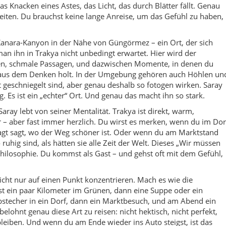
 Philosophie. Du kommst als Gast – und gehst oft mit dem Gefühl,
 nicht nur auf einen Punkt konzentrieren. Mach es wie die
st ein paar Kilometer im Grünen, dann eine Suppe oder ein
stecher in ein Dorf, dann ein Marktbesuch, und am Abend ein
belohnt genau diese Art zu reisen: nicht hektisch, nicht perfekt,
leiben. Und wenn du am Ende wieder ins Auto steigst, ist das
sondern das Gefühl, dass dein Kopf endlich wieder Platz hat.
pliziert, bodenständig. Kultur zeigt sich hier weniger als
in Teeritualen, im Marktgeschehen, im direkten Miteinander. In
em, wie stark Natur und Jahreszeiten das Leben prägen:
ienbesuche und kleine Treffen, die nicht groß angekündigt werden
ndern, kurze Kletterpassagen je nach Route, starke Fotomotive.
rgänge, Waldluft, perfekte Reset-Routen.