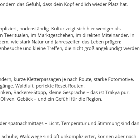
rinken, Bäckerei-Stopp, kleine Gespräche – das ist Trakya pur.
Oliven, Gebäck – und ein Gefühl für die Region.
der spätnachmittags – Licht, Temperatur und Stimmung sind dan
te Schuhe; Waldwege sind oft unkomplizierter, können aber nach
ghlights reichen, wenn du Saray wirklich spüren willst.
n ein. Saray wirkt am besten, wenn du nicht durchhetzt.
 einfach: regional essen, beim Markt einkaufen, Müll wieder
iben. Im Kanyon und im Wald gilt: leise unterwegs sein, keine
hmen und Picknickplätze sauber verlassen. Wer lokal konsumier
direkt den Landkreis statt anonymer Ketten.
l „weg“ sein möchten