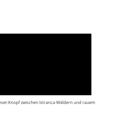
Reset-Knopf zwischen Istranca-Wäldern und rauem
men.
Quick Facts
Istranca-Wälder: Luft & Ruhe
ay
Kanara-Kanyon: Outdoor-Highlight
Markt & Lokantas: echtes Trakya-Leben
Beste Fotos: Morgen & Abendlicht
Top-Erlebnisse
: