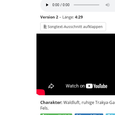
Charakter:
Waldluft, ruhige Trakya-G
Fels.
Istranca-Waldluft
Kanyon & Pfade
Fo
Perfekt für ein Wochenende, an dem du nic
Über den Landkreis S
Du fährst los, der Kopf ist noch voll – un
kühler, klarer, anders. Irgendwann riechst
an. Der Landkreis im Norden der Provinz T
Destination. Saray ist eher ein Ort für M
brauche mehr Ruhe. Hier oben, wo die Istra
Trakya legen, wird die Reise plötzlich leiser
Saray hat zwei Gesichter, die sich wunderb
kleine Geschäfte, Bäckereien, Teehäuser, 