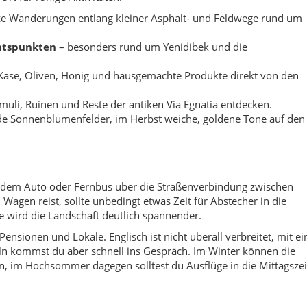
agen reist, sollte unbedingt etwas Zeit für Abstecher in die
e wird die Landschaft deutlich spannender.
 Pensionen und Lokale. Englisch ist nicht überall verbreitet, mit ei
ln kommst du aber schnell ins Gespräch. Im Winter können die
n, im Hochsommer dagegen solltest du Ausflüge in die Mittagszei
gt ist, ist ein respektvoller Umgang mit Feldern, Weiden und Weg
Wegen, schließe Gatter und Tore und lass keinen Müll zurück –
Käse, Joghurt, Honig oder Brot direkt bei kleinen Läden und
 nimm alles wieder mit und vermeide offene Feuer, vor allem in
alkara?
hentischen Zwischenstopp abseits der Küste suchen.
chaften, Sonnenblumenfelder und Dorfleben einfangen.
 in einer ruhigen, bodenständigen Umgebung verbringen wollen.