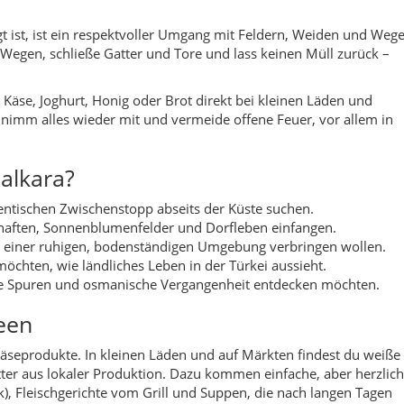
möchten, wie ländliches Leben in der Türkei aussieht.
ike Spuren und osmanische Vergangenheit entdecken möchten.
een
Käseprodukte. In kleinen Läden und auf Märkten findest du weiße
utter aus lokaler Produktion. Dazu kommen einfache, aber herzlic
), Fleischgerichte vom Grill und Suppen, die nach langen Tagen
com: ein ausführlicher Beitrag zu einem typischen thrakischen
icht mit Weizen, Gemüse und regionalem Käse – inklusive
 gemütliche Abende im Ferienhaus.
r alle, die weite Blicke lieben: sanfte Hügel, Felder, kleine Wälde
uchtet die Region in frischem Grün, im Sommer dominieren Gelb-
Nebel über die Täler.
nenaufgänge über den Hügelketten erleben. Auch kurze Offroad-
en zu Aussichtspunkten, von denen du gleich mehrere Dörfer und