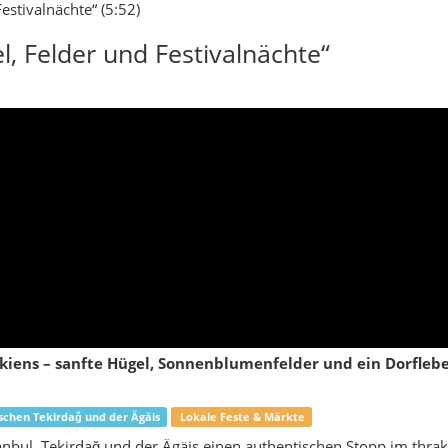
rakiens – sanfte Hügel, Sonnenblumenfelder und ein Dorfle
schen Tekirdağ und der Ägäis
Lokale Feste & Märkte
anbul, Tekirdağ und der Ägäis einen authentischen Stopp im thrak
alkara
ährst, lässt du langsam die Küste hinter dir und rollst hinein in
sieht: sanfte Hügel, Felder bis zum Horizont, ab und zu ein Dorf
geldächern ragt. Genau hier liegt Malkara – der flächenmäßig
hes thrakisches Agrarland, das heute noch wie ein ruhiger
rkt.
entrum für die umliegenden Dörfer – mit Wochenmärkten, kleinen
ieben. Viele Menschen hier haben Wurzeln in den
üche und Mentalität spürt: offen, gesellig, eher säkular und mit
 Humor. Statt großen Sehenswürdigkeiten im klassischen Sinn
raktoren auf Landstraßen, Sonnenblumenfelder, die im Sommer