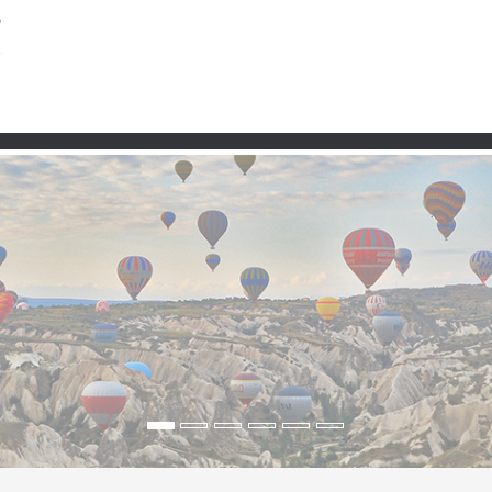
Partner
e Hügel, Sonnenblumenf
 Westtürkei