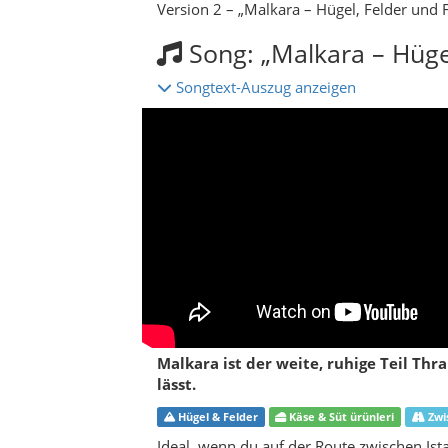
Malkara ist der weite, ruhige Teil Th
lässt.
Hügel & Felder
Käse & Süt ürünleri
Zwi
Ideal, wenn du auf der Route zwischen Ist
Über den Landkreis M
Wenn du von Tekirdağ aus Richtung Westen f
eine Landschaft, die nach weitem Land aus
mit einem Minarett, das aus den roten Zie
größte Landkreis der Provinz, ein klassisc
Gegenpol zu den lebhaften Küstenorten wi
Malkara ist ein Markt- und Versorgungsz
Geschäften, Teestuben und Handwerksbetr
Balkanregionen, was man an Geschichten, K
einem trockenen, manchmal sehr direkten
findest du hier vor allem Atmosphäre: T