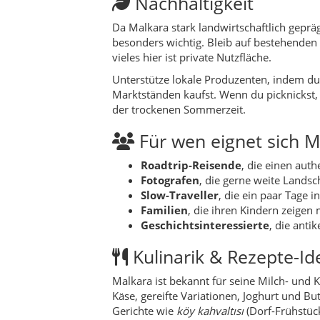
Familien
, die ihren Kindern zeigen 
Geschichtsinteressierte
, die ant
Kulinarik & Rezepte-Id
Malkara ist bekannt für seine Milch- und 
Käse, gereifte Variationen, Joghurt und B
Gerichte wie
köy kahvaltısı
(Dorf-Frühstück
auf dem Feld schmecken.
Rezept-Idee für später auf turkeyregional.
Käsegericht oder einem einfachen Ofenger
Herkunftsgeschichte und Serviertipps für
Natur & Outdoor
Die Landschaft rund um Malkara ist ideal fü
und vereinzelte Stauseen. Im Frühling le
und Goldtöne, im Herbst legen sich sanfte 
Wer früh aufsteht, kann fantastische Son
Passagen (mit geeignetem Fahrzeug) führ
Täler überblickst.