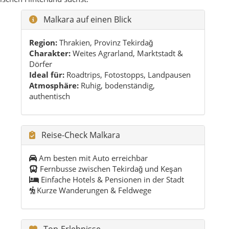
Am besten mit Auto erreichbar
Fernbusse zwischen Tekirdağ und Keşan
Einfache Hotels & Pensionen in der Stadt
Kurze Wanderungen & Feldwege
Top-Erlebnisse
Sonnenaufgang über Hügeln & Feldern
Marktbummel mit Käse- und Honigverkostung
Picknick am Stausee bei Yenidibek
ck
Spaziergang auf alten Wegen bei Kermeyan
n,