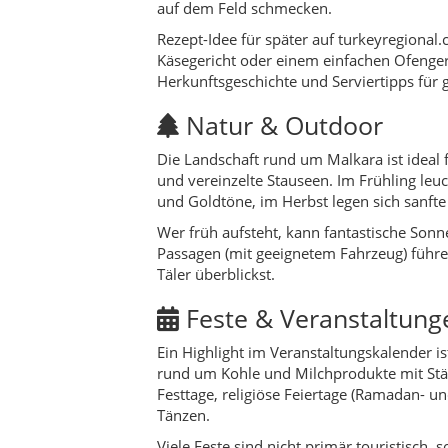
Feste & Veranstaltung
Ein Highlight im Veranstaltungskalender i
rund um Kohle und Milchprodukte mit St
Festtage, religiöse Feiertage (Ramadan- un
Tänzen.
Viele Feste sind nicht primär touristisch,
macht sie reizvoll: Du bist als Gast will
Geschichte & Timeline
Malkara blickt auf eine sehr lange Geschi
(Schlangenhöhle), teils von einem makedoni
sich wichtige Machtbereiche und Handels
Antike
– thrakisch-griechische Sied
Römische und byzantinische Zeit
Osmanische Epoche
– Ansiedlung a
hohe Staatsbeamte.
19.–20. Jahrhundert
– Kriege, Bes
Weltkriege.