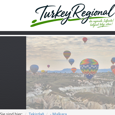
Sie sind hier:
Tekirdağ
- Malkara
Home
Turkiye
Über uns
Video
Malkara – sanft
Dorfleben in der