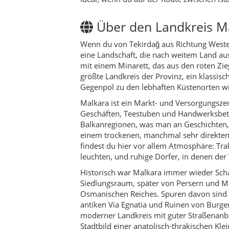
leuchten, und ruhige Dörfer, in denen de
Historisch war Malkara immer wieder Schau
Siedlungsraum, später von Persern und Ma
Osmanischen Reiches. Spuren davon sind bi
antiken Via Egnatia und Ruinen von Burgen
moderner Landkreis mit guter Straßenanb
Stadtbild einer anatolisch-thrakischen Klei
Für Reisende ist Malkara vor allem eines:
Çanakkale oder zur Ägäis unterwegs ist, k
Marktbesuch, Spaziergängen über Feldwege 
Stauseen und alten Ruinen. Statt touristi
in das Alltagsleben Thrakiens.
Kultur & Traditionen
Die Kultur von Malkara ist geprägt von La
Griechenland oder anderen Balkanregionen;
eingeflochten. Auf Dorfplätzen sitzen äl
Wintern und Ernten, während Kinder zwisc
Typisch sind
Kıraathaneler
– Teestuben, 