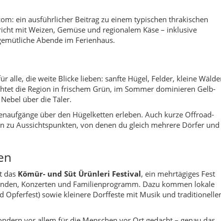
en
st das
Kömür- und Süt Ürünleri Festival
, ein mehrtägiges Fest
änden, Konzerten und Familienprogramm. Dazu kommen lokale
d Opferfest) sowie kleinere Dorffeste mit Musik und traditionelle
 sondern vor allem für die Menschen vor Ort gedacht – genau das
kommen, bewegst dich aber mitten im echten Dorfleben.
chte zurück. Der Name wird teils vom persischen „Margaar“
schen Feldherrn abgeleitet. In jedem Fall zeigt sich: Hier kreuzt
wege.
lungen, später persische Herrschaft und Einfluss der Makedonen.
– Befestigungen, Grabhügel und Teil der antiken Via Egnatia.
natolischer Türken, Versorgung der Kavallerieeinheiten, Exilort f
etzungen, Bevölkerungsverschiebungen im Zuge der Balkan- und