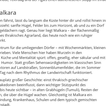
r Tag nach dem Rhythmus der Landwirtschaft funktioniert.
platz großer Geschichte: einst thrakisch-griechischer
kedonen beeinflusst, dann wichtiger Stützpunkt des
s heute sichtbar – in alten Grabhügeln (Tumuli), Resten der
, die über die Hügel wachen. Gleichzeitig ist Malkara ein
indung, Krankenhaus, Schulen und dem typisch gemischten
nstadt.
 ein Ort zum Durchatmen. Wer von Istanbul in Richtung Gallipoli,
ann hier einen echten „Land-Stop“ einlegen – mit Käseverkostung,
und vielleicht einem Abstecher zu stillen Picknickplätzen an
scher Inszenierung bekommst du in Malkara einen ehrlichen Einbli
ndwirtschaft und Migration. Viele Familien stammen aus Bulgarie
 ihre Geschichten, Rezepte und Lieder sind in den Alltag
tere Männer mit Mütze und Gebetsschnur, erzählen von früheren
hen Traktoren und Fahrrädern spielen.
in denen man nicht nur Tee trinkt, sondern Zeitung liest, Tavla