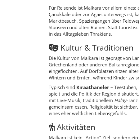
spielt und die Politik der Region diskutie
mit Live-Musik, traditionellem
Halay
-Tanz
gemeinsam essen. Religiosität ist sichtba
eines eher weltlichen Lebensgefühls.
Aktivitäten
Malkara ist kein „Action“-Ziel, sondern ein 
Dorf- und Feldspaziergänge
– kurz
die Dörfer.
Picknick an Stauseen und Aussi
Hügellandschaft bei Kermeyan.
Marktbesuche
– frisches Gemüse, 
Produzenten.
Historische Spurensuche
– alte Tu
Fototouren
– im Sommer leuchtende
Hügeln.
Reisetipps
Am bequemsten erreichst du Malkara mit