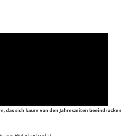
ben, das sich kaum von den Jahreszeiten beeindrucken
ischen Hinterland suchst.
Malkara auf einen Blick
Region:
Thrakien, Provinz Tekirdağ
Charakter:
Weites Agrarland, Marktstadt &
Dörfer
Ideal für:
Roadtrips, Fotostopps, Landpausen
Atmosphäre:
Ruhig, bodenständig,
authentisch
Reise-Check Malkara