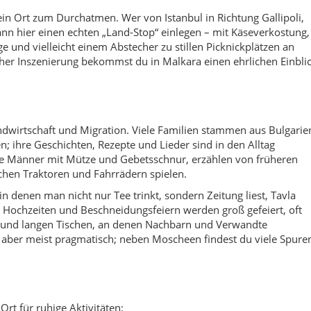
rt. Hochzeiten und Beschneidungsfeiern werden groß gefeiert, oft
 und langen Tischen, an denen Nachbarn und Verwandte
r, aber meist pragmatisch; neben Moscheen findest du viele Spure
Ort für ruhige Aktivitäten:
e Wanderungen entlang kleiner Asphalt- und Feldwege rund um
chtspunkten
– besonders rund um Yenidibek und die
Käse, Oliven, Honig und hausgemachte Produkte direkt von den
muli, Ruinen und Reste der antiken Via Egnatia entdecken.
 Sonnenblumenfelder, im Herbst weiche, goldene Töne auf den
 dem Auto oder Fernbus über die Straßenverbindung zwischen