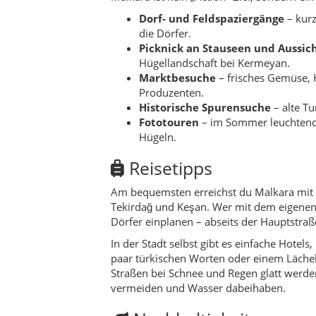
Tekirdağ und Keşan. Wer mit dem eigenen W
Dörfer einplanen – abseits der Hauptstraß
In der Stadt selbst gibt es einfache Hotels,
paar türkischen Worten oder einem Läche
Straßen bei Schnee und Regen glatt werde
vermeiden und Wasser dabeihaben.
Nachhaltigkeit
Da Malkara stark landwirtschaftlich geprä
besonders wichtig. Bleib auf bestehenden 
vieles hier ist private Nutzfläche.
Unterstütze lokale Produzenten, indem du 
Marktständen kaufst. Wenn du picknickst,
der trockenen Sommerzeit.
Für wen eignet sich M
Roadtrip-Reisende
, die einen aut
Fotografen
, die gerne weite Lands
Slow-Traveller
, die ein paar Tage