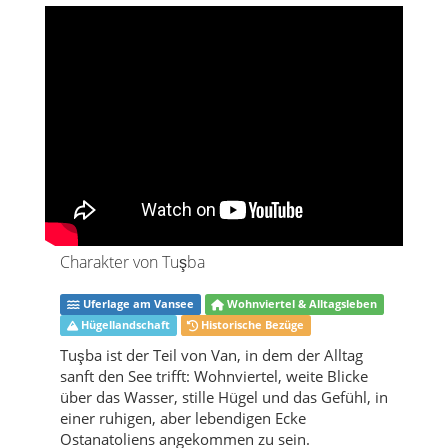
Charakter von Tuşba
Uferlage am Vansee
Wohnviertel & Alltagsleben
Hügellandschaft
Historische Bezüge
Tuşba ist der Teil von Van, in dem der Alltag
sanft den See trifft: Wohnviertel, weite Blicke
über das Wasser, stille Hügel und das Gefühl, in
einer ruhigen, aber lebendigen Ecke
Ostanatoliens angekommen zu sein.
Über den Landkreis Tuşba
Wenn du nach Tuşba kommst, merkst du
schnell, dass dieser Landkreis ein ruhiger