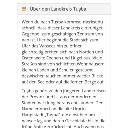
Gegenpol zum geschäftigen Zentrum von
Van ist. Hier beginnt die Stadt sich zum
Ufer des Vansees hin zu öffnen,
gleichzeitig breiten sich nach Norden und
Osten weite Ebenen und Hügel aus. Viele
Straßen sind von schlichten Wohnhäusern,
kleinen Läden und Schulen gesäumt,
dazwischen tauchen immer wieder Blicke
auf den See oder auf die fernen Berge auf.
Tuşba gehört zu den jüngeren Landkreisen
der Provinz und ist aus der modernen
Stadtentwicklung heraus entstanden. Der
Name erinnert an die alte Urartu-
Hauptstadt „Tuşpa“, die einst hier am
Vansee lag und deren Geschichte bis in die
frühe Antike zurückreicht. Auch wenn das
heutige Tuşba vor allem Wohnviertel,
Dienstleistungsbetriebe und
landwirtschaftliche Flächen vereint,
schwingt dieser historische Hintergrund
wie ein leiser Unterton im Alltag mit.