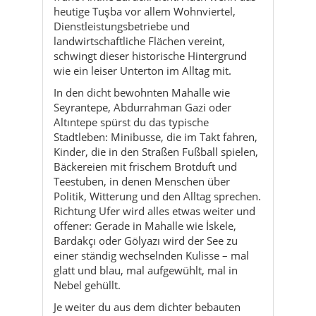
In den dicht bewohnten Mahalle wie
Seyrantepe, Abdurrahman Gazi oder
Altıntepe spürst du das typische
Stadtleben: Minibusse, die im Takt fahren,
Kinder, die in den Straßen Fußball spielen,
Bäckereien mit frischem Brotduft und
Teestuben, in denen Menschen über
Politik, Witterung und den Alltag sprechen.
Richtung Ufer wird alles etwas weiter und
offener: Gerade in Mahalle wie İskele,
Bardakçı oder Gölyazı wird der See zu
einer ständig wechselnden Kulisse – mal
glatt und blau, mal aufgewühlt, mal in
Nebel gehüllt.
Je weiter du aus dem dichter bebauten
Kern hinausfährst, desto ländlicher wird
Tuşba. In kleineren Siedlungen stehen
Bauernhöfe und einfache Häuser zwischen
Feldern, Weiden und Obstgärten. Hier
nehmen Eselkarren und Traktoren ihren