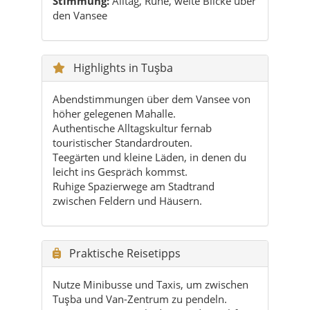
Abendstimmungen über dem Vansee von
höher gelegenen Mahalle.
Authentische Alltagskultur fernab
touristischer Standardrouten.
Teegärten und kleine Läden, in denen du
leicht ins Gespräch kommst.
Ruhige Spazierwege am Stadtrand
zwischen Feldern und Häusern.
Praktische Reisetipps
Nutze Minibusse und Taxis, um zwischen
Tuşba und Van-Zentrum zu pendeln.
Im Winter warme Kleidung und rutschfeste
Schuhe einplanen.
Im Sommer an Sonnenschutz und
Kopfbedeckung denken.
Bargeld für kleine Läden dabeihaben –