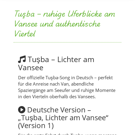
Viertel
Tuşba – Lichter am
Vansee
Der offizielle Tuşba-Song in Deutsch – perfekt
für die Anreise nach Van, abendliche
Spaziergänge am Seeufer und ruhige Momente
in den Vierteln oberhalb des Vansees.
Deutsche Version –
„Tuşba, Lichter am Vansee“
(Version 1)
Für die erste Fahrt durch Tuşba, wenn morgens
das Licht über die Dächer und den See fällt.