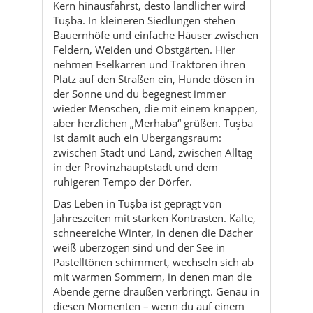
Platz auf den Straßen ein, Hunde dösen in
der Sonne und du begegnest immer
wieder Menschen, die mit einem knappen,
aber herzlichen „Merhaba“ grüßen. Tuşba
ist damit auch ein Übergangsraum:
zwischen Stadt und Land, zwischen Alltag
in der Provinzhauptstadt und dem
ruhigeren Tempo der Dörfer.
Das Leben in Tuşba ist geprägt von
Jahreszeiten mit starken Kontrasten. Kalte,
schneereiche Winter, in denen die Dächer
weiß überzogen sind und der See in
Pastelltönen schimmert, wechseln sich ab
mit warmen Sommern, in denen man die
Abende gerne draußen verbringt. Genau in
diesen Momenten – wenn du auf einem
kleinen Mäuerchen sitzt, der Tee in der
Hand und das Licht über dem See langsam
verblasst – spürst du die besondere
Stimmung dieser Region: ein Mix aus
bodenständiger Anatolien-Realität und