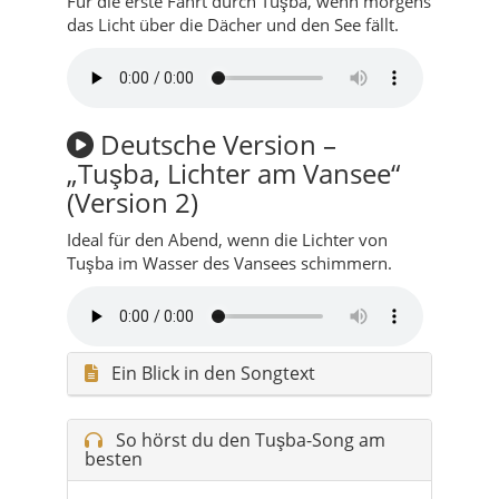
Deutsche Version –
„Tuşba, Lichter am Vansee“
(Version 2)
Ideal für den Abend, wenn die Lichter von
Tuşba im Wasser des Vansees schimmern.
Ein Blick in den Songtext
So hörst du den Tuşba-Song am
besten
Auf der Fahrt von Van-Stadt hinauf in
die Viertel von Tuşba – Fenster leicht
geöffnet, Blick über den See.
Beim Spaziergang am Ufer oder durch
ruhige Wohnstraßen, wenn die Kinder