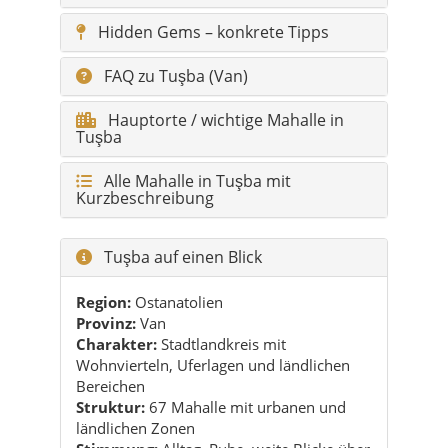
Hauptorte / wichtige Mahalle in
Tuşba
Alle Mahalle in Tuşba mit
Kurzbeschreibung
Tuşba auf einen Blick
Region:
Ostanatolien
Provinz:
Van
Charakter:
Stadtlandkreis mit
Wohnvierteln, Uferlagen und ländlichen
Bereichen
Struktur:
67 Mahalle mit urbanen und
ländlichen Zonen
Stimmung:
Alltag, Ruhe, weite Blicke über
den Vansee
Highlights in Tuşba