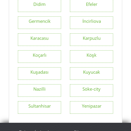
Didim
Efeler
Germencik
İncirliova
Karacasu
Karpuzlu
Koçarlı
Köşk
Kuşadası
Kuyucak
Nazilli
Söke-city
Sultanhisar
Yenipazar