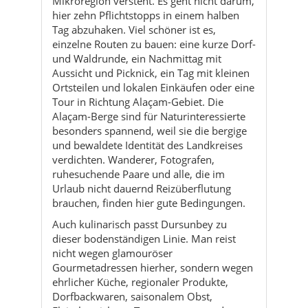
Mikroregion versteht. Es geht nicht darum,
hier zehn Pflichtstopps in einem halben
Tag abzuhaken. Viel schöner ist es,
einzelne Routen zu bauen: eine kurze Dorf-
und Waldrunde, ein Nachmittag mit
Aussicht und Picknick, ein Tag mit kleinen
Ortsteilen und lokalen Einkäufen oder eine
Tour in Richtung Alaçam-Gebiet. Die
Alaçam-Berge sind für Naturinteressierte
besonders spannend, weil sie die bergige
und bewaldete Identität des Landkreises
verdichten. Wanderer, Fotografen,
ruhesuchende Paare und alle, die im
Urlaub nicht dauernd Reizüberflutung
brauchen, finden hier gute Bedingungen.
Auch kulinarisch passt Dursunbey zu
dieser bodenständigen Linie. Man reist
nicht wegen glamouröser
Gourmetadressen hierher, sondern wegen
ehrlicher Küche, regionaler Produkte,
Dorfbackwaren, saisonalem Obst,