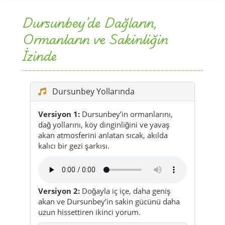
İzinde
Dursunbey Yollarında
Versiyon 1:
Dursunbey’in ormanlarını,
dağ yollarını, köy dinginliğini ve yavaş
akan atmosferini anlatan sıcak, akılda
kalıcı bir gezi şarkısı.
Versiyon 2:
Doğayla iç içe, daha geniş
akan ve Dursunbey’in sakin gücünü daha
uzun hissettiren ikinci yorum.
Şarkı sözlerinden bir bölüm