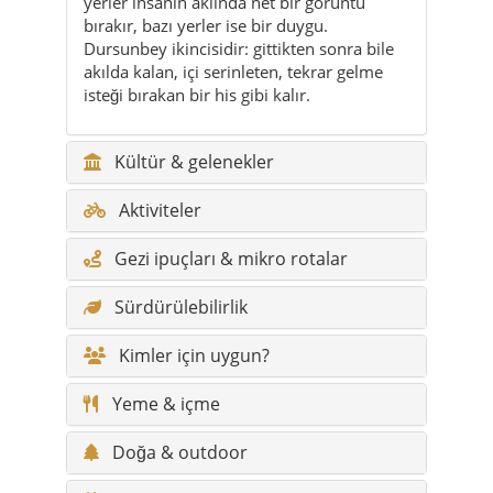
Kültür & gelenekler
Aktiviteler
Gezi ipuçları & mikro rotalar
Sürdürülebilirlik
Kimler için uygun?
Yeme & içme
Doğa & outdoor
Festivaller & etkinlikler
Tarih & zaman çizelgesi
Gizli cennetler