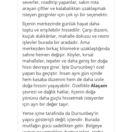
küçük dükkânlar, mahalle dokusu ve resmi
işlevler burada bir aradadır. Ama
merkezden birkaç kilometre uzaklaştığında
sahne hemen değişir. Köyler, kırsal
mahalleler, tepeler ve daha geniş bir doğa
hissi devreye girer. İşte Dursunbey’i özel
yapan bu geçiştir. İnsan aynı gün içinde
hem kasaba düzenini hem de daha izole
doğa hissini yaşayabilir. Özellikle
Alaçam
çevresi ve dağlık hatlar, ilçenin doğa
yönünü daha güçlü hissetmek isteyenler
için ayrı bir değer taşır.
Yeme içme tarafında da Dursunbey’in
yapısı gösterişli değil; içtendir. Burada
mutfağın gücü sadelikten gelir. Bölgeye
uygun ev yemekleri, hamur işleri, çorba
kültürü, etli ya da bakliyatlı tabaklar, köy
kahvaltıları ve çay molaları bu ritme çok
yakışır. Şık sunumlardan çok yerli yerinde
tatlar, tanıdık mutfak kokuları ve yol
üstünde iyi gelen küçük duraklar öne çıkar.