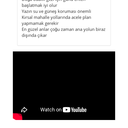
dışında çıkar