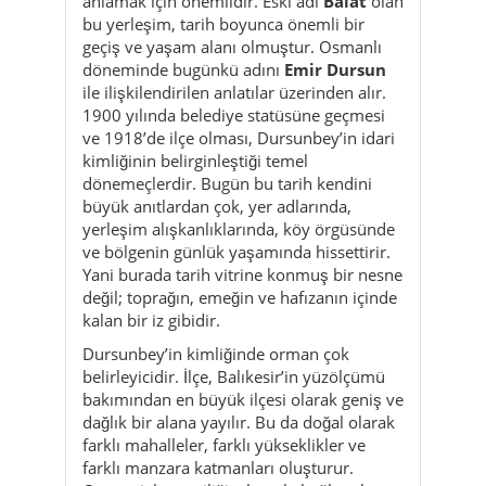
1900 yılında belediye statüsüne geçmesi
ve 1918’de ilçe olması, Dursunbey’in idari
kimliğinin belirginleştiği temel
dönemeçlerdir. Bugün bu tarih kendini
büyük anıtlardan çok, yer adlarında,
yerleşim alışkanlıklarında, köy örgüsünde
ve bölgenin günlük yaşamında hissettirir.
Yani burada tarih vitrine konmuş bir nesne
değil; toprağın, emeğin ve hafızanın içinde
kalan bir iz gibidir.
Dursunbey’in kimliğinde orman çok
belirleyicidir. İlçe, Balıkesir’in yüzölçümü
bakımından en büyük ilçesi olarak geniş ve
dağlık bir alana yayılır. Bu da doğal olarak
farklı mahalleler, farklı yükseklikler ve
farklı manzara katmanları oluşturur.
Orman işletmeciliği, ahşapla bağlantılı
üretim, hayvancılık ve tarım bölgenin
ekonomik hafızasında önemli yer tutar.
İlçeyi gezerken bunu yalnızca bilgi olarak
değil, görüntü olarak da hissedersin.