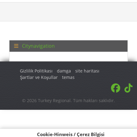
Citynavigation
Gizlilik Politikası
damga
site haritası
Şartlar ve Koşullar
temas
© 2026 Turkey Regional. Tüm hakları saklıdır.
Cookie-Hinweis / Çerez Bilgisi