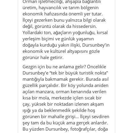
Yollardaki ton, ağaçların yoğunluğu, kırsal
yerleşim biçimi ve günlük yaşamın
doğayla kurduğu yakın ilişki, Dursunbey’in
ekonomik ve kültürel altyapısını gözle
görünür hale getirir.
Gezgin için bu ne anlama gelir? Öncelikle
Dursunbey’e “tek bir büyük turistik nokta”
mantığıyla bakmamak gerekir. Burada asıl
güzellik parçalıdır. Bir köy yolunda aniden
açılan manzara, orman kenarında verilen
kısa bir mola, merkezde içilen sıcak bir
çay, yüksek bir noktadan izlenen akşam
ışığı ya da beklenmedik şekilde hoş
görünen bir mahalle girişi… İlçeyi sevdiren
şey tam da bu küçük ama gerçek anlardır.
Bu yüzden Dursunbey, fotoğrafçılar, doğa
severler, roadtrip yapanlar, sakin rota
arayan çiftler ve kalabalıktan uzaklaşmak
isteyen gezginler için çok iyi bir seçenektir.
İlçenin merkezinde günlük hayat daha
toplu ve erişilebilir hissedilir. Çarşı düzeni,