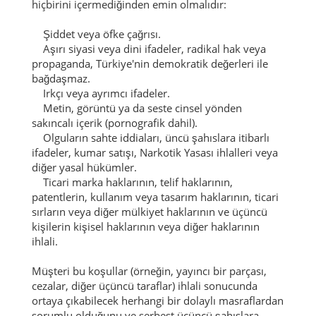
hiçbirini içermediğinden emin olmalıdır:
Şiddet veya öfke çağrısı.
Aşırı siyasi veya dini ifadeler, radikal hak veya
propaganda, Türkiye'nin demokratik değerleri ile
bağdaşmaz.
Irkçı veya ayrımcı ifadeler.
Metin, görüntü ya da seste cinsel yönden
sakıncalı içerik (pornografik dahil).
Olguların sahte iddiaları, üncü şahıslara itibarlı
ifadeler, kumar satışı, Narkotik Yasası ihlalleri veya
diğer yasal hükümler.
Ticari marka haklarının, telif haklarının,
patentlerin, kullanım veya tasarım haklarının, ticari
sırların veya diğer mülkiyet haklarının ve üçüncü
kişilerin kişisel haklarının veya diğer haklarının
ihlali.
Müşteri bu koşullar (örneğin, yayıncı bir parçası,
cezalar, diğer üçüncü taraflar) ihlali sonucunda
ortaya çıkabilecek herhangi bir dolaylı masraflardan
sorumlu olduğunu ve serbest üçüncü şahıslara