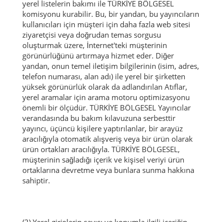
yerel listelerin bakımı ile TÜRKİYE BÖLGESEL
komisyonu kurabilir.
Bu, bir yandan, bu yayıncıların
kullanıcıları için müşteri için daha fazla web sitesi
ziyaretçisi veya doğrudan temas sorgusu
oluşturmak üzere, İnternet'teki müşterinin
görünürlüğünü artırmaya hizmet eder.
Diğer
yandan, onun temel iletişim bilgilerinin (isim, adres,
telefon numarası, alan adı) ile yerel bir şirketten
yüksek görünürlük olarak da adlandırılan Atıflar,
yerel aramalar için arama motoru optimizasyonu
önemli bir ölçüdür. TÜRKİYE BÖLGESEL Yayıncılar
verandasında bu bakım kılavuzuna serbesttir
yayıncı, üçüncü kişilere yaptırılanlar, bir arayüz
aracılığıyla otomatik alışveriş veya bir ürün olarak
ürün ortakları aracılığıyla.
TÜRKİYE BÖLGESEL,
müşterinin sağladığı içerik ve kişisel veriyi ürün
ortaklarına devretme veya bunlara sunma hakkına
sahiptir.
(2) Yerel girişlerin sayısı ve konumla ilgili içeriğin