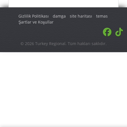
Gizlilik Politikası
damga
site haritası
temas
Şartlar ve Koşullar
© 2026 Turkey Regional. Tüm hakları saklıdır.