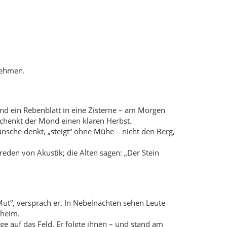
eden von Akustik; die Alten sagen: „Der Stein
ut“, versprach er. In Nebelnächten sehen Leute
 heim.
ge auf das Feld. Er folgte ihnen – und stand am
üfungen trägt.
e für Dankbarkeit nennt, dem „weitet“ sich der Tag: