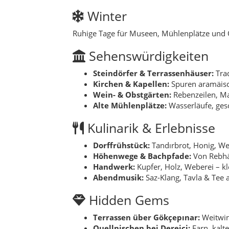
Höhenwege & Bachpfade:
Von Rebhä
Handwerk:
Kupfer, Holz, Weberei – kl
Abendmusik:
Saz-Klang, Tavla & Tee 
Hidden Gems
Terrassen über Gökçepınar:
Weitwin
Quellnischen bei Dereiçi:
Farn, kalt
Mandelhaine bei Arıca:
Frühlingsblü
FAQ
Beste Reisezeit?
Frühling & Herbst; 
Wie viel Zeit?
1 Tag für Kompakt; mit
Respekt & Sicherheit?
Heilige Orte 
Legenden von Gercüş
Der Wein des Mondes:
Ein Winzer ver
schmeckte der Most wie gerettet. Seit
Die Treppe im Fels:
In einer Kapellni
sondern über sich selbst. Am nächsten 