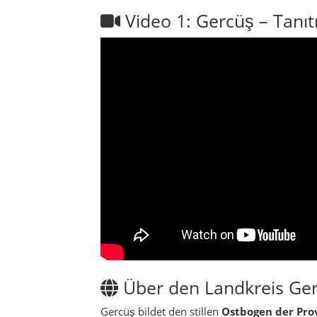
Über den Landkreis Ge
Gercüş bildet den stillen
Ostbogen der Pro
Hasankeyf und Midyat hinüberwinken. Auf de
noch den Duft von Öl, Wein und Getreide tr
Musik.
Im Alltag mischen sich
Wein- und Obstbau
nimmt, steht plötzlich auf
Aussichtsbalkon
damit
Kultur- und Naturziel
zugleich: für
Besonderheiten:
die Dichte an
Steinarchi
Hängen und ein Hauch
Karawanenromant
der Winter schenkt
kristallklare Fernsicht
.
Frühling
Aufbruch in den Weinbergen, Mandelblüte, we