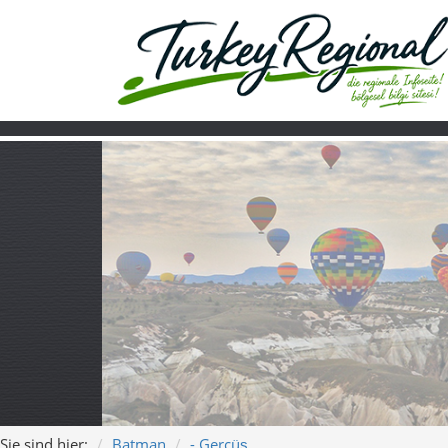
Sie sind hier:
Batman
- Gercüş
Home
Turkiye
Über uns
Video
Gercüş – Zwisch
„Gercüş – Am Rande v
Längen:
3:55 und 3:32