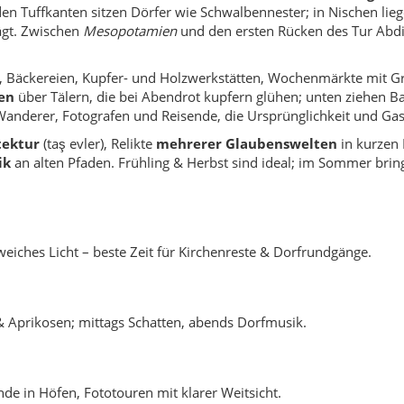
 Aprikosen; mittags Schatten, abends Dorfmusik.
e in Höfen, Fototouren mit klarer Weitsicht.
enbrot; Felsen wirken plastisch im Winterlicht.
itionelle Architektur mit Aussichtsbalkonen.
er/syrischer und anatolischer Traditionen.
andel- und Granatapfelbäume an warmen Hängen.
liffene Steine – stille Fotopunkte.
eichkäse; im Herbst Trauben & Pekmez.