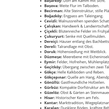
Gökçe:
Helle Kalkböden und Reben.
Gökçepınar:
Quelle am Hang, Abend
Gönüllü:
Gastfreundliche Hofzeilen.
Gürbüz:
Kompakte Dorfstruktur am R
Güzelöz:
Obst & Gärten an Steinmaue
Hisar:
Historischer Kern am Fels.
Kantar:
Markttradition, Wiegeplatzna
Karalan:
Dunklere Böden, kräftige Re
Kayalar:
Felsformationen geben den 
Kesiksu:
Bachläufe, die im Sommer ve
Kırkat:
Sattelpunkt über Seitentälern.
Kışlak:
Winterweiden, Schutzmauern.
Koçak:
Hangkämme, offene Höfe.
Koyunlu:
Weidewirtschaft prägt das Bi
Kozlu:
Reiche Reben, niedrige Mauern
Kömürcü:
Name erinnert an Holzkohle
Kutlu:
Streusiedlung mit Feldern.
Nurlu:
Weiches Licht über Terrassen.
Özler:
Obstzeilen und Wasserstellen.
Poyraz:
Windiger Rücken mit Sicht.
Rüzgarlı:
Offene, luftige Lage.