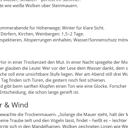
 gibt beim sanften Klopfen einen Ton wie eine Glocke. Forscher r
 Entscheidung, die schon lange gereift ist.
r & Wind
bewachte die Trockenmauern. „Solange die Mauer steht, hält der M
ine Traube teilt und den Vögeln lässt, findet – heißt es – leichter
rirrte sich in den Mandelhainen. Wolken zeichneten Linien wie We
ine Feder in Mauerritzen, damit die „Schattenkarte“ sie durch Pr
be es eine Zeit, die nicht tickt. Wer beim ersten Licht drei Gründ
Stufen, Wege öffnen sich im richtigen Moment.
elde (1) & Dörfer (58)
ischen Reben und Zentrum.
el mit schmalen Gassen.
ten und Höfe.
 Blickachsen.
trikt – Tor zu Höhenwegen.