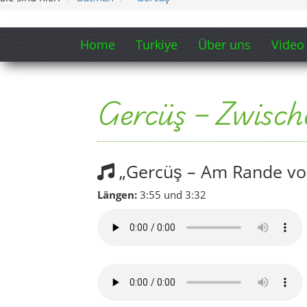
Video 1: Gercüş – Tanıt