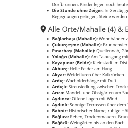
Ardıçlı:
Streusiedlung zwischen Troc
Arıca:
Mandel- und Obstgärten am Sa
Aydınca:
Offene Lagen mit Wind.
Aydınlı:
Sonnige Terrassen über dem T
Babnir:
Historischer Name, ruhige Höf
Bağlıca:
Reben, Trockenmauern, Brun
Bağözü:
Weingärten bis an den Bach.
Başarköy:
Dorf am Kamm mit Sicht.
Başova:
Weite Flur im Talboden.
Becirman:
Alte Steinstruktur, stille Plä
Boğazköy:
Engpass am Taleingang.
Cevizli:
Walnussreihen spenden Schat
Çalışkan:
Handwerk & Landwirtschaft
Çiçekli:
Blütenreiche Felder im Frühja
Çukuryurt:
Senke mit Quellmulden.
Dereiçi:
Häuser entlang des Bachbetts
Dereli:
Talrandlage mit Obst.
Doruk:
Höhensiedlung mit Weitblick.
Düzmeşe:
Meerebene mit Eicheninsel
Eymir:
Felder, Hofreihen, Mühlenplätz
Geçitköy:
Übergang zwischen zwei Täl