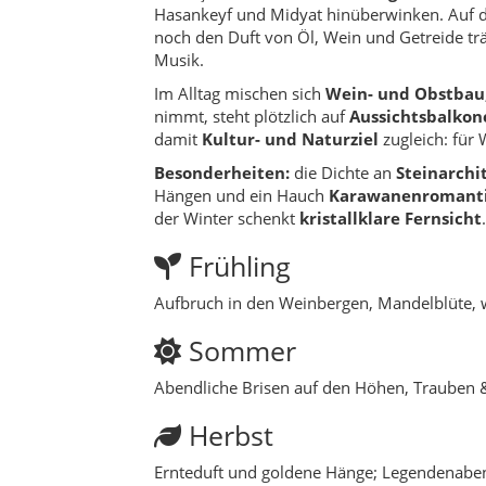
Sommer
Abendliche Brisen auf den Höhen, Trauben &
Herbst
Ernteduft und goldene Hänge; Legendenabend
Winter
Ruhige Tage für Museen, Mühlenplätze und Of
Sehenswürdigkeiten
Steindörfer & Terrassenhäuser:
Trad
Kirchen & Kapellen:
Spuren aramäisch
Wein- & Obstgärten:
Rebenzeilen, M
Alte Mühlenplätze:
Wasserläufe, gesch
Kulinarik & Erlebnisse
Dorffrühstück:
Tandırbrot, Honig, W