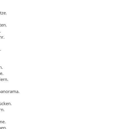
panorama.
ücken.
rn.
me.
ben.
Namen.
rsiegen.
ld.
.
plätze.