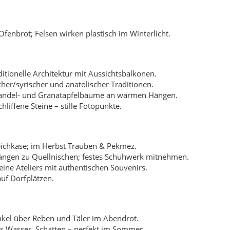
ngen zu Quellnischen; festes Schuhwerk mitnehmen.
eine Ateliers mit authentischen Souvenirs.
auf Dorfplätzen.
kel über Reben und Täler im Abendrot.
es Wasser, Schatten – perfekt im Sommer.
te wie weiße Wolken über Steinmauern.
Sommerabende für Höhenwege; Winter für klare Sicht.
 Dörfern, Kirchen, Weinbergen: 1,5–2 Tage.
respektieren, Absperrungen einhalten, Wasser/Sonnenschutz mit
lor in einer Trockenzeit den Mut. In einer Nacht spiegelte der M
her glauben die Leute: Wer vor der Lese dem Wasser dankt, dem 
sche soll eine unsichtbare Stufe liegen. Wer am Abend still drei 
Tag finden sich Türen, die gestern noch fest schienen.