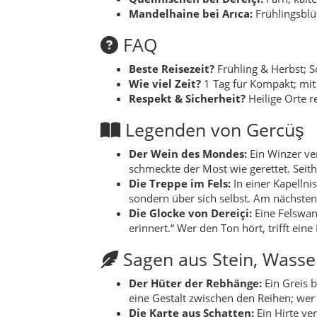
Die Glocke von Dereiçi:
Eine Felswand
erinnert.“ Wer den Ton hört, trifft eine
Sagen aus Stein, Wasse
Der Hüter der Rebhänge:
Ein Greis 
eine Gestalt zwischen den Reihen; wer e
Die Karte aus Schatten:
Ein Hirte ve
Dorfbrunnen. Kinder legen noch heute e
Die Stunde ohne Zeiger:
In Gercüş ge
Begegnungen gelingen, Steine werden 
Alle Orte/Mahalle (4) & B
Bağlarbaşı (Mahalle):
Wohnbänder zw
Çukurçeşme (Mahalle):
Brunnenviert
Pınarbaşı (Mahalle):
Quellennah, Gär
Yolağzı (Mahalle):
Am Talausgang mit
Kayapınar (Belde):
Kleinstadt im Dis
Akburç:
Helle Felder am Hang.
Akyar:
Weidefluren über Kalkrücken.
Ardıç:
Wacholderhänge mit Duft.