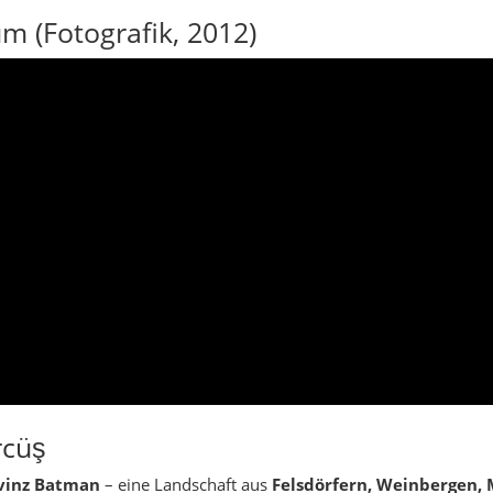
rcüş
vinz Batman
– eine Landschaft aus
Felsdörfern, Weinbergen,
n Tuffkanten sitzen Dörfer wie Schwalbennester; in Nischen lie
ägt. Zwischen
Mesopotamien
und den ersten Rücken des Tur Abdin
, Bäckereien, Kupfer- und Holzwerkstätten, Wochenmärkte mit 
en
über Tälern, die bei Abendrot kupfern glühen; unten ziehen Ba
 Wanderer, Fotografen und Reisende, die Ursprünglichkeit und Ga
tektur
(taş evler), Relikte
mehrerer Glaubenswelten
in kurzen 
ik
an alten Pfaden. Frühling & Herbst sind ideal; im Sommer bri
iches Licht – beste Zeit für Kirchenreste & Dorfrundgänge.