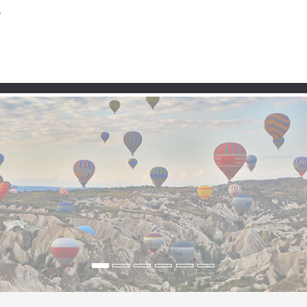
Partner
en Hasankeyf & Midyat,
on Mesopotamien“