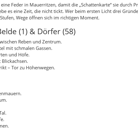
kenmauern.
um.
al.
e.
nen.
tze.
ten.
.
hr.
.
n.
e.
ern.