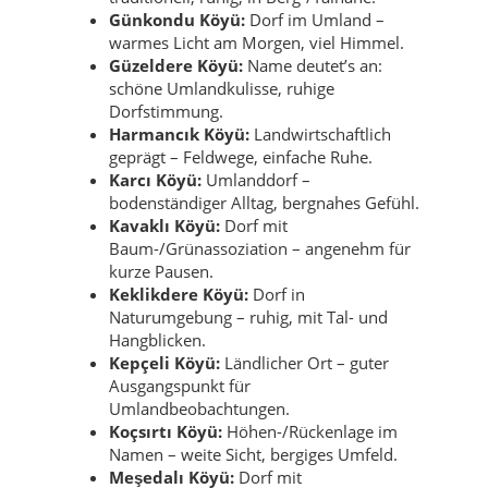
Günkondu Köyü:
Dorf im Umland –
warmes Licht am Morgen, viel Himmel.
Güzeldere Köyü:
Name deutet’s an:
schöne Umlandkulisse, ruhige
Dorfstimmung.
Harmancık Köyü:
Landwirtschaftlich
geprägt – Feldwege, einfache Ruhe.
Karcı Köyü:
Umlanddorf –
bodenständiger Alltag, bergnahes Gefühl.
Kavaklı Köyü:
Dorf mit
Baum-/Grünassoziation – angenehm für
kurze Pausen.
Keklikdere Köyü:
Dorf in
Naturumgebung – ruhig, mit Tal- und
Hangblicken.
Kepçeli Köyü:
Ländlicher Ort – guter
Ausgangspunkt für
Umlandbeobachtungen.
Koçsırtı Köyü:
Höhen-/Rückenlage im
Namen – weite Sicht, bergiges Umfeld.
Meşedalı Köyü:
Dorf mit