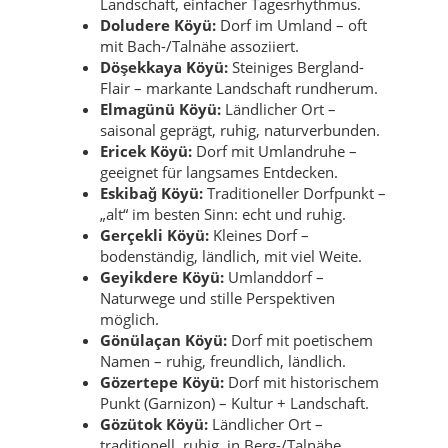
Landschaft, einfacher Tagesrhythmus.
Doludere Köyü:
Dorf im Umland – oft
mit Bach-/Talnähe assoziiert.
Döşekkaya Köyü:
Steiniges Bergland-
Flair – markante Landschaft rundherum.
Elmagünü Köyü:
Ländlicher Ort –
saisonal geprägt, ruhig, naturverbunden.
Ericek Köyü:
Dorf mit Umlandruhe –
geeignet für langsames Entdecken.
Eskibağ Köyü:
Traditioneller Dorfpunkt –
„alt“ im besten Sinn: echt und ruhig.
Gerçekli Köyü:
Kleines Dorf –
bodenständig, ländlich, mit viel Weite.
Geyikdere Köyü:
Umlanddorf –
Naturwege und stille Perspektiven
möglich.
Gönülaçan Köyü:
Dorf mit poetischem
Namen – ruhig, freundlich, ländlich.
Gözertepe Köyü:
Dorf mit historischem
Punkt (Garnizon) – Kultur + Landschaft.
Gözütok Köyü:
Ländlicher Ort –
traditionell, ruhig, in Berg-/Talnähe.