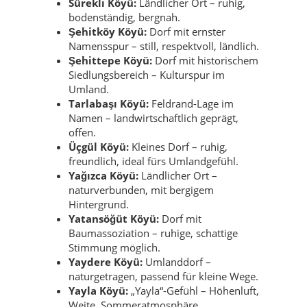
Sürekli Köyü:
Ländlicher Ort – ruhig,
bodenständig, bergnah.
Şehitköy Köyü:
Dorf mit ernster
Namensspur – still, respektvoll, ländlich.
Şehittepe Köyü:
Dorf mit historischem
Siedlungsbereich – Kulturspur im
Umland.
Tarlabaşı Köyü:
Feldrand-Lage im
Namen – landwirtschaftlich geprägt,
offen.
Üçgül Köyü:
Kleines Dorf – ruhig,
freundlich, ideal fürs Umlandgefühl.
Yağızca Köyü:
Ländlicher Ort –
naturverbunden, mit bergigem
Hintergrund.
Yatansöğüt Köyü:
Dorf mit
Baumassoziation – ruhige, schattige
Stimmung möglich.
Yaydere Köyü:
Umlanddorf –
naturgetragen, passend für kleine Wege.
Yayla Köyü:
„Yayla“-Gefühl – Höhenluft,
Weite, Sommeratmosphäre.