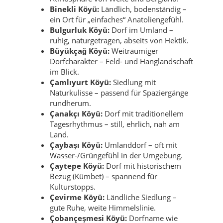
Binekli Köyü:
Ländlich, bodenständig –
ein Ort für „einfaches“ Anatoliengefühl.
Bulgurluk Köyü:
Dorf im Umland –
ruhig, naturgetragen, abseits von Hektik.
Büyükçağ Köyü:
Weiträumiger
Dorfcharakter – Feld- und Hanglandschaft
im Blick.
Çamlıyurt Köyü:
Siedlung mit
Naturkulisse – passend für Spaziergänge
rundherum.
Çanakçı Köyü:
Dorf mit traditionellem
Tagesrhythmus – still, ehrlich, nah am
Land.
Çaybaşı Köyü:
Umlanddorf – oft mit
Wasser-/Grüngefühl in der Umgebung.
Çaytepe Köyü:
Dorf mit historischem
Bezug (Kümbet) – spannend für
Kulturstopps.
Çevirme Köyü:
Ländliche Siedlung –
gute Ruhe, weite Himmelslinie.
Çobançeşmesi Köyü:
Dorfname wie