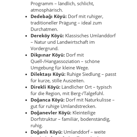
Programm – ländlich, schlicht,
atmosphärisch.
Dedebağı Köyü:
Dorf mit ruhiger,
traditioneller Prägung – ideal zum
Durchatmen.
Dereköy Köyü:
Klassisches Umlanddorf
– Natur und Landwirtschaft im
Vordergrund.
Dikpınar Köyü:
Dorf mit
Quell-/Hangassoziation – schöne
Umgebung für kleine Wege.
Dilektaşı Köyü:
Ruhige Siedlung – passt
für kurze, stille Auszeiten.
Direkli Köyü:
Ländlicher Ort – typisch
für die Region, mit Berg-/Talgefühl.
Doğanca Köyü:
Dorf mit Naturkulisse –
gut für ruhige Umlandstrecken.
Doğanevler Köyü:
Kleinteilige
Dorfstruktur – familiär, bodenständig,
ruhig.
Doğanlı Köyü:
Umlanddorf – weite