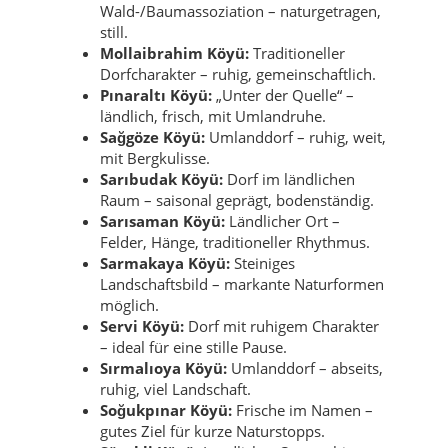
Wald-/Baumassoziation – naturgetragen,
still.
Mollaibrahim Köyü:
Traditioneller
Dorfcharakter – ruhig, gemeinschaftlich.
Pınaraltı Köyü:
„Unter der Quelle“ –
ländlich, frisch, mit Umlandruhe.
Sağgöze Köyü:
Umlanddorf – ruhig, weit,
mit Bergkulisse.
Sarıbudak Köyü:
Dorf im ländlichen
Raum – saisonal geprägt, bodenständig.
Sarısaman Köyü:
Ländlicher Ort –
Felder, Hänge, traditioneller Rhythmus.
Sarmakaya Köyü:
Steiniges
Landschaftsbild – markante Naturformen
möglich.
Servi Köyü:
Dorf mit ruhigem Charakter
– ideal für eine stille Pause.
Sırmalıoya Köyü:
Umlanddorf – abseits,
ruhig, viel Landschaft.
Soğukpınar Köyü:
Frische im Namen –
gutes Ziel für kurze Naturstopps.