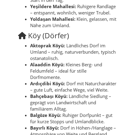
Yeşildere Mahallesi:
Ruhigere Randlage
– entspannt, wohnlich, weniger Trubel.
Yoldaşan Mahallesi:
Klein, gelassen, mit
Nähe zum Umland.
Köy (Dörfer)
Aktoprak Köyü:
Ländliches Dorf im
Umland – ruhig, naturverbunden, typisch
ostanatolisch.
Alaaddin Köyü:
Kleines Berg- und
Feldumfeld – ideal für stille
Dorfmomente.
Ardıçdibi Köyü:
Dorf mit Naturcharakter
– gute Luft, einfache Wege, viel Weite.
Bahçebaşı Köyü:
Ländliche Siedlung –
geprägt von Landwirtschaft und
familiärem Alltag.
Balgöze Köyü:
Ruhiger Dorfpunkt – gut
für kurze Stopps und Umlandblicke.
Bayırlı Köyü:
Dorf in Höhen-/Hanglage –
Atmosphäre von Weite und Bergland.