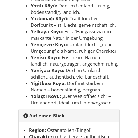
Yazılı Köyü:
Dorf im Umland – ruhig,
bodenständig, ländlich.
Yazkonağı Köyü:
Traditioneller
Dorfpunkt – still, echt, gemeinschaftlich.
Yelkaya Köyü:
Fels-/Hangassoziation –
markante Natur in der Umgebung.
Yeniçevre Köyü:
Umlanddorf – „neue
Umgebung“ als Name, ruhiger Charakter.
Yenisu Köyü:
Frische im Namen –
ländlich, naturgetragen, angenehm ruhig.
Yeniyazı Köyü:
Dorf im Umland –
schlicht, authentisch, viel Landschaft.
Yiğitbaşı Köyü:
Dorf mit starkem
Namen – bodenständig, bergnah.
Yolaçtı Köyü:
„Der Weg öffnet sich“ –
Umlanddorf, ideal fürs Unterwegssein.
Auf einen Blick
Region:
Ostanatolien (Bingöl)
Charakter:
ruhig, bergig, authentisch