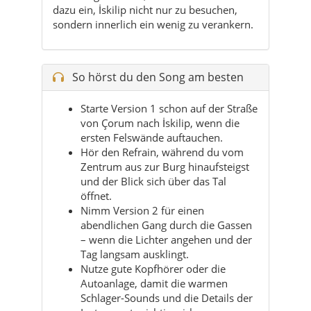
So hörst du den Song am besten
Starte Version 1 schon auf der Straße
von Çorum nach İskilip, wenn die
ersten Felswände auftauchen.
Hör den Refrain, während du vom
Zentrum aus zur Burg hinaufsteigst
und der Blick sich über das Tal
öffnet.
Nimm Version 2 für einen
abendlichen Gang durch die Gassen
– wenn die Lichter angehen und der
Tag langsam ausklingt.
Nutze gute Kopfhörer oder die
Autoanlage, damit die warmen
Schlager-Sounds und die Details der
Instrumente richtig wirken.
Tipp:
Spiel den Song an, bevor du losgehst
– die Stimmung passt perfekt zu deinem
ersten Blick auf Felsen, Burg und Tal von
İskilip.