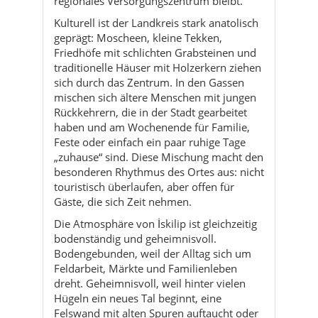
sich durch das Zentrum. In den Gassen
mischen sich ältere Menschen mit jungen
Rückkehrern, die in der Stadt gearbeitet
haben und am Wochenende für Familie,
Feste oder einfach ein paar ruhige Tage
„zuhause“ sind. Diese Mischung macht den
besonderen Rhythmus des Ortes aus: nicht
touristisch überlaufen, aber offen für
Gäste, die sich Zeit nehmen.
Die Atmosphäre von İskilip ist gleichzeitig
bodenständig und geheimnisvoll.
Bodengebunden, weil der Alltag sich um
Feldarbeit, Märkte und Familienleben
dreht. Geheimnisvoll, weil hinter vielen
Hügeln ein neues Tal beginnt, eine
Felswand mit alten Spuren auftaucht oder
ein Dorf überraschend schöne Ausblicke
bietet. Wer bereit ist, nicht nur
„Sehenswürdigkeiten abzuhaken“, sondern
im wahrsten Sinne durchzuatmen, findet
in İskilip einen ruhigen Gegenpol zum