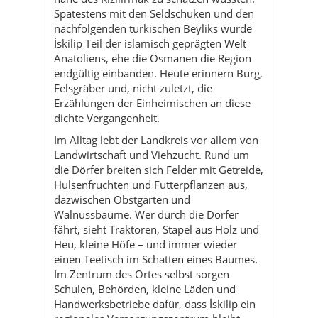
Felsgräber und, nicht zuletzt, die
Erzählungen der Einheimischen an diese
dichte Vergangenheit.
Im Alltag lebt der Landkreis vor allem von
Landwirtschaft und Viehzucht. Rund um
die Dörfer breiten sich Felder mit Getreide,
Hülsenfrüchten und Futterpflanzen aus,
dazwischen Obstgärten und
Walnussbäume. Wer durch die Dörfer
fährt, sieht Traktoren, Stapel aus Holz und
Heu, kleine Höfe – und immer wieder
einen Teetisch im Schatten eines Baumes.
Im Zentrum des Ortes selbst sorgen
Schulen, Behörden, kleine Läden und
Handwerksbetriebe dafür, dass İskilip ein
regionales Versorgungszentrum bleibt.
Kulturell ist der Landkreis stark anatolisch
geprägt: Moscheen, kleine Tekken,
Friedhöfe mit schlichten Grabsteinen und
traditionelle Häuser mit Holzerkern ziehen