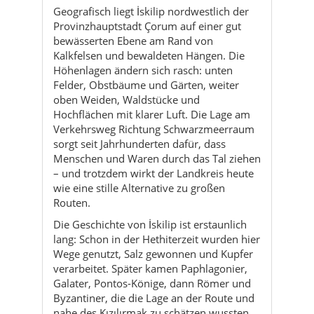
Felder, Obstbäume und Gärten, weiter
oben Weiden, Waldstücke und
Hochflächen mit klarer Luft. Die Lage am
Verkehrsweg Richtung Schwarzmeerraum
sorgt seit Jahrhunderten dafür, dass
Menschen und Waren durch das Tal ziehen
– und trotzdem wirkt der Landkreis heute
wie eine stille Alternative zu großen
Routen.
Die Geschichte von İskilip ist erstaunlich
lang: Schon in der Hethiterzeit wurden hier
Wege genutzt, Salz gewonnen und Kupfer
verarbeitet. Später kamen Paphlagonier,
Galater, Pontos-Könige, dann Römer und
Byzantiner, die die Lage an der Route und
nahe des Kızılırmak zu schätzen wussten.
Spätestens mit den Seldschuken und den
nachfolgenden türkischen Beyliks wurde
İskilip Teil der islamisch geprägten Welt
Anatoliens, ehe die Osmanen die Region
endgültig einbanden. Heute erinnern Burg,