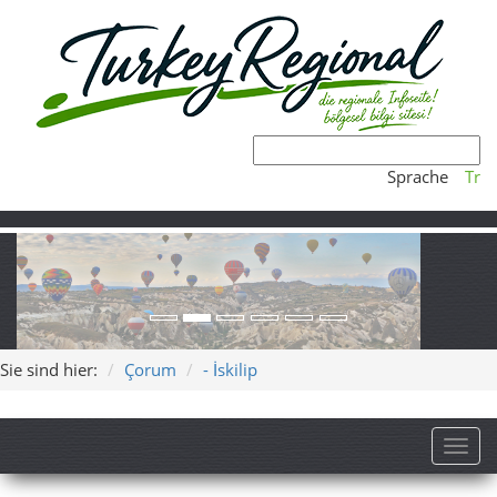
Sprache
Tr
Sie sind hier:
Çorum
- İskilip
Toggl
İskilip – Felskulisse, stille
Gassen und weite Täler bei