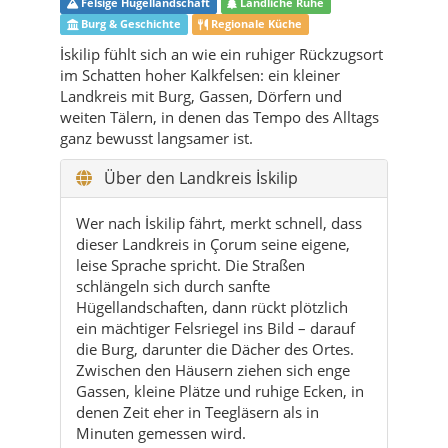
weiten Tälern, in denen das Tempo des Alltags
ganz bewusst langsamer ist.
Über den Landkreis İskilip
Wer nach İskilip fährt, merkt schnell, dass
dieser Landkreis in Çorum seine eigene,
leise Sprache spricht. Die Straßen
schlängeln sich durch sanfte
Hügellandschaften, dann rückt plötzlich
ein mächtiger Felsriegel ins Bild – darauf
die Burg, darunter die Dächer des Ortes.
Zwischen den Häusern ziehen sich enge
Gassen, kleine Plätze und ruhige Ecken, in
denen Zeit eher in Teegläsern als in
Minuten gemessen wird.
Geografisch liegt İskilip nordwestlich der
Provinzhauptstadt Çorum auf einer gut
bewässerten Ebene am Rand von
Kalkfelsen und bewaldeten Hängen. Die
Höhenlagen ändern sich rasch: unten