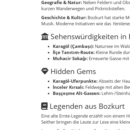
Geografie & Natur:
Neben Feldern und Obst
kurzen Wanderwegen und Picknickstellen.
Geschichte & Kultur:
Bozkurt hat starke Mu
Musik. Moderne Initiativen wie das
Yenileneb
Sehenswürdigkeiten in 
Karagöl (Çambaşı):
Natursee im Wald 
İlçe Tanıtım‑Route:
Kleine Runde durc
Muhacir Sokağı:
Erneuerte Gasse mit
Hidden Gems
Karagöl-Uferpunkte:
Abseits der Haup
İnceler Kırsalı:
Feldwege mit alten B
Başçeşme Alt‑Gassen:
Lehm‑/Steinhäu
Legenden aus Bozkurt
Eine alte Ernte‑Legende erzählt von einem Hir
Seither bringen die Leute zur Lese eine klein