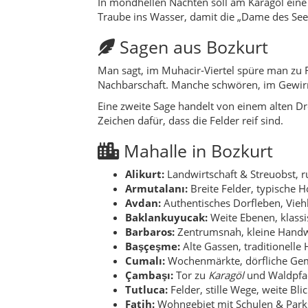
In mondhellen Nächten soll am Karagöl eine h
Traube ins Wasser, damit die „Dame des See
Sagen aus Bozkurt
Man sagt, im Muhacir‑Viertel spüre man zu 
Nachbarschaft. Manche schwören, im Gewirr
Eine zweite Sage handelt von einem alten Dre
Zeichen dafür, dass die Felder reif sind.
Mahalle in Bozkurt
Alikurt:
Landwirtschaft & Streuobst, r
Armutalanı:
Breite Felder, typische H
Avdan:
Authentisches Dorfleben, Vieh
Baklankuyucak:
Weite Ebenen, klassi
Barbaros:
Zentrumsnah, kleine Handw
Başçeşme:
Alte Gassen, traditionelle 
Cumalı:
Wochenmärkte, dörfliche Gem
Çambaşı:
Tor zu
Karagöl
und Waldpfa
Tutluca:
Felder, stille Wege, weite Blic
Fatih:
Wohngebiet mit Schulen & Park