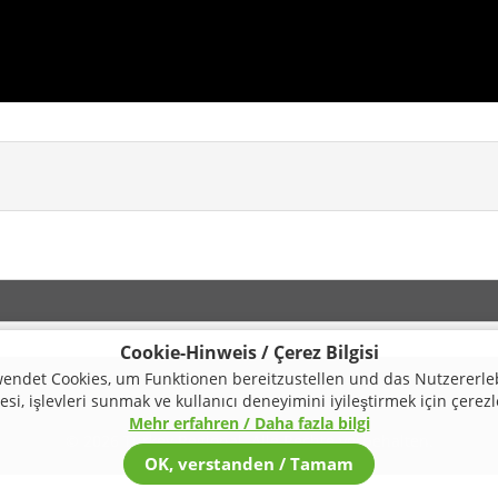
Cookie-Hinweis / Çerez Bilgisi
endet Cookies, um Funktionen bereitzustellen und das Nutzererle
si, işlevleri sunmak ve kullanıcı deneyimini iyileştirmek için çerezl
Mehr erfahren / Daha fazla bilgi
© 2026 Turkey Regional. Alle Rechte vorbehalten.
OK, verstanden / Tamam