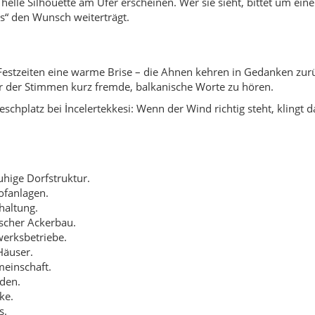
elle Silhouette am Ufer erscheinen. Wer sie sieht, bittet um eine
s“ den Wunsch weiterträgt.
Festzeiten eine warme Brise – die Ahnen kehren in Gedanken zur
 der Stimmen kurz fremde, balkanische Worte zu hören.
schplatz bei İncelertekkesi: Wenn der Wind richtig steht, klingt 
uhige Dorfstruktur.
ofanlagen.
haltung.
scher Ackerbau.
erksbetriebe.
Häuser.
einschaft.
den.
ke.
s.