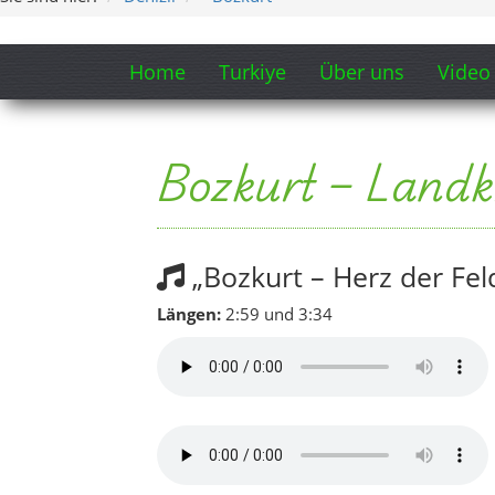
Home
Turkiye
Über uns
Video
Bozkurt – Landk
„Bozkurt – Herz der Fel
Längen:
2:59 und 3:34