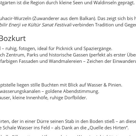
gärten ist die Region durch kleine Seen und Waldinseln geprägt.
hacir‑Wurzeln (Zuwanderer aus dem Balkan). Das zeigt sich bis h
ilir Enerji ve Kültür Sanat Festivali
verbinden Tradition und Gege
Bozkurt
– ruhig, fotogen, ideal für Picknick und Spaziergänge.
h Zentrum, Parks und historische Gassen (perfekt als erster Über
 farbigen Fassaden und Wandmalereien – Zeichen der Einwander
tstelle liegen stille Buchten mit Blick auf Wasser & Pinien.
ewässerungskanälen – goldene Abendstimmung.
ser, kleine Innenhöfe, ruhige Dorfbilder.
ten, der in einer Dürre seinen Stab in den Boden stieß – an dieser
e Schale Wasser ins Feld – als Dank an die „Quelle des Hirten“.