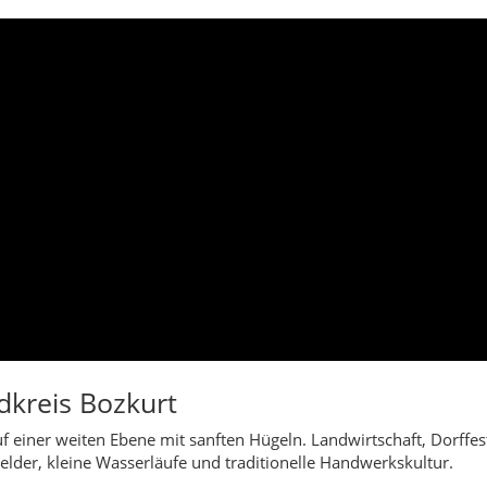
dkreis Bozkurt
auf einer weiten Ebene mit sanften Hügeln. Landwirtschaft, Dorff
elder, kleine Wasserläufe und traditionelle Handwerkskultur.