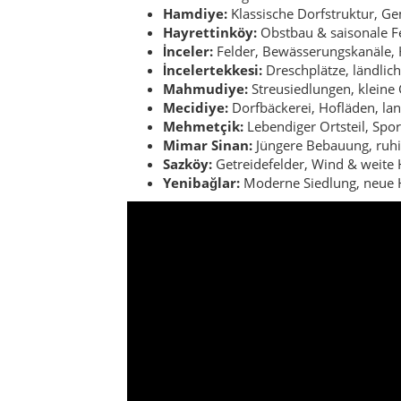
Hamdiye:
Klassische Dorfstruktur, G
Hayrettinköy:
Obstbau & saisonale Fe
İnceler:
Felder, Bewässerungskanäle, 
İncelertekkesi:
Dreschplätze, ländlic
Mahmudiye:
Streusiedlungen, kleine 
Mecidiye:
Dorfbäckerei, Hofläden, la
Mehmetçik:
Lebendiger Ortsteil, Spor
Mimar Sinan:
Jüngere Bebauung, ruhi
Sazköy:
Getreidefelder, Wind & weite 
Yenibağlar:
Moderne Siedlung, neue H