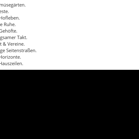
emüsegärten.
ste.
Hofleben.
he Ruhe.
Gehöfte.
ngsamer Takt.
t & Vereine.
ge Seitenstraßen.
Horizonte.
auszeilen.