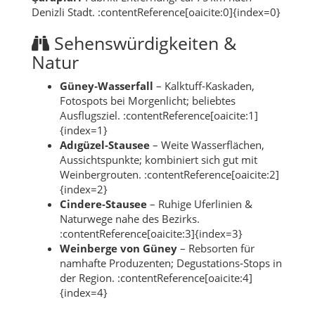
Denizli Stadt. :contentReference[oaicite:0]{index=0}
Sehenswürdigkeiten &
Natur
Güney‑Wasserfall
– Kalktuff‑Kaskaden,
Fotospots bei Morgenlicht; beliebtes
Ausflugsziel. :contentReference[oaicite:1]
{index=1}
Adıgüzel‑Stausee
– Weite Wasserflächen,
Aussichtspunkte; kombiniert sich gut mit
Weinbergrouten. :contentReference[oaicite:2]
{index=2}
Cindere‑Stausee
– Ruhige Uferlinien &
Naturwege nahe des Bezirks.
:contentReference[oaicite:3]{index=3}
Weinberge von Güney
– Rebsorten für
namhafte Produzenten; Degustations‑Stops in
der Region. :contentReference[oaicite:4]
{index=4}