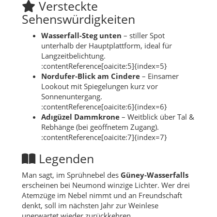
Versteckte
Sehenswürdigkeiten
Wasserfall‑Steg unten
– stiller Spot
unterhalb der Hauptplattform, ideal für
Langzeitbelichtung.
:contentReference[oaicite:5]{index=5}
Nordufer‑Blick am Cindere
– Einsamer
Lookout mit Spiegelungen kurz vor
Sonnenuntergang.
:contentReference[oaicite:6]{index=6}
Adıgüzel Dammkrone
– Weitblick über Tal &
Rebhänge (bei geöffnetem Zugang).
:contentReference[oaicite:7]{index=7}
Legenden
Man sagt, im Sprühnebel des
Güney‑Wasserfalls
erscheinen bei Neumond winzige Lichter. Wer drei
Atemzüge im Nebel nimmt und an Freundschaft
denkt, soll im nächsten Jahr zur Weinlese
unerwartet wieder zurückkehren.