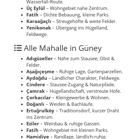
Wasserfall‑Route.
Üç Eylül
– Wohngebiet nahe Zentrum.
Fatih
– Dichte Bebauung, kleine Parks.
Karaağaçlı
– Streugehöfte & weite Felder.
Yenikonak
– Übergang ins Hügelland,
Feldwege.
Alle Mahalle in Güney
Adıgüzeller
– Nähe zum Stausee; Obst &
Felder.
Aşağıçeşme
– Ruhige Lage, Gartenparzellen.
Aydoğdu
– Ländlicher Charakter, Feldwege.
Cindere
– Stausee‑Zugang & Naturpfade.
Çamrak
– Hügellandschaft, verstreute Höfe.
Çorbacılar
– Kleingewerbe & Wohnen.
Doğanlı
– Weiden & Bachläufe.
Ertuğrulköy
– Traditionsdorf, kurzer Draht
ins Zentrum.
Eziler
– Weinbau & ruhige Gassen.
Fatih
– Wohngebiet mit kleinen Parks.
Hamidiye
– Randlage, ländlich‑ruhig.