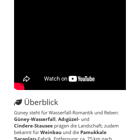
Überblick
Güney steht für Wasserfall‑Romantik und Reben:
Güney‑Wasserfall
,
Adıgüzel‑
und
Cindere‑Stausee
prägen die Landschaft; zudem
bekannt für
Weinbau
und die
Pamukkale
Şarapları
‑Fabrik. Entfernung: ca. 75 km nach