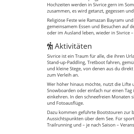
Snowboarden oder einfach nur einen Tag i
einkehren. In den schneefreien Monaten si
und Fotoausflüge.
Dazu kommen geführte Bootstouren zur bat
Aussichtspunkten über dem See. Für sport
Trailrunning und – je nach Saison – Vera
Reisetipps
Plane für Sivrice idealerweise mindestens
„bergorientierten“ Tag am Hazarbaba. We
Seezugang oder kurzer Gehdistanz zum Uf
oder die Handy-Lampe sind daher praktis
In der Hochsaison und an Wochenenden si
reist unter der Woche an oder weicht auf 
Möglichkeit Schneeketten im Gepäck sein
Bargeld ist immer noch wichtig – manche 
Anbieter. Für Ausflüge nach Elazığ und Ha
Sonnenuntergang am See kombinieren ka