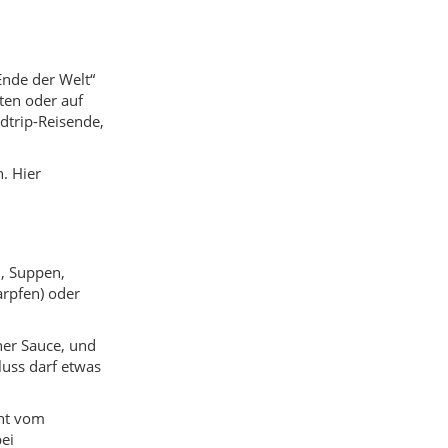
arpfen) oder
cher Sauce, und
luss darf etwas
cht vom
bei
chen Bergen, die
ive Rottöne im
l und Möwen
 Wald oder in
über den