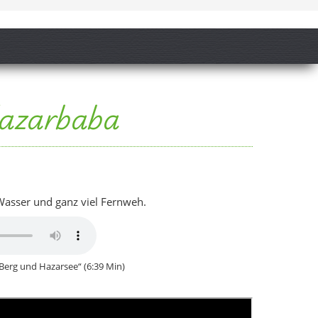
 Berg und Hazarsee“ (6:39 Min)
e wie ein
Schnellüberblick Sivrice
Provinz Elazığ