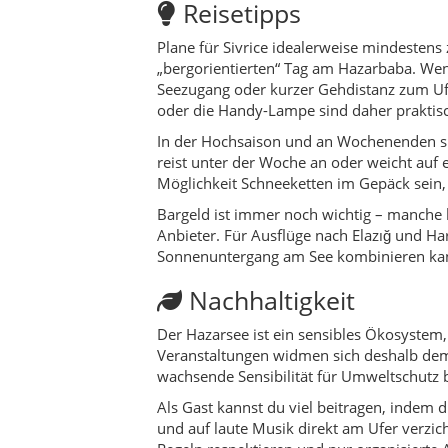
Nachhaltigkeit
Der Hazarsee ist ein sensibles Ökosystem, 
Veranstaltungen widmen sich deshalb dem
wachsende Sensibilität für Umweltschutz 
Als Gast kannst du viel beitragen, indem
und auf laute Musik direkt am Ufer verzic
Regeln respektieren und nur organisierte
Für wen ist Sivrice ge
Sivrice ist ideal für Paare, Familien und
zu sein. Kinder haben viel Platz zum Spi
Terrassen mit Seeblick entspannen. Outd
die besondere Spots abseits der klassisch
Weniger geeignet ist Sivrice für alle, die
bestimmen der Himmel, das Wasser und de
Kulinarik & Rezepte
Kulinarisch ist Sivrice stark von Elazığ ge