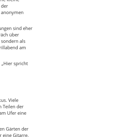
us. Viele
 Teilen der
am Ufer eine
en Gärten der
 eine Gitarre.
tgesellschaften
chen,
ra, Istanbul
.
ocken Baden,
rere Strände
der kleine Boote
r Skifahren,