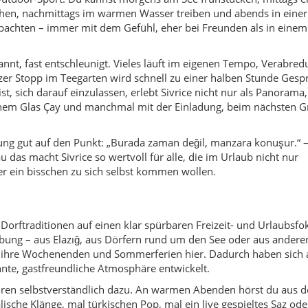
e Dorftraditionen auf einen klar spürbaren Freizeit- und Urlaubsfok
ng – aus Elazığ, aus Dörfern rund um den See oder aus anderen
en ihre Wochenenden und Sommerferien hier. Dadurch haben sich 
nte, gastfreundliche Atmosphäre entwickelt.
ren selbstverständlich dazu. An warmen Abenden hörst du aus d
sche Klänge, mal türkischen Pop, mal ein live gespieltes Saz oder
mer gefeiert – oft mit Blick aufs Wasser. Dann kommen große Fes
is spät in die Nacht gelacht.
 Kurban Bayramı werden traditionell begangen: mit Familienbesu
Friedhöfen. Gerade dann sind viele Menschen, die sonst in Anka
 der Landkreis füllt sich mit Leben und Geschichten aus der Ferne
Urlaub aktiv, aber nicht hektisch verbringen möchten. Im Sommer l
tliche Bootstouren und Angeln. Entlang des Ufers findest du meh
 ins Wasser steigen kannst. Einige Campingplätze bieten Kajaks o
 und Pisten am Hazarbaba Kayak Merkezi. Im Winter kannst du hie