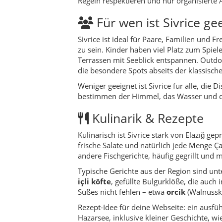
frische Salate und natürlich jede Menge Ç
andere Fischgerichte, häufig gegrillt und m
Typische Gerichte aus der Region sind u
içli köfte
, gefüllte Bulgurklöße, die auch
Süßes nicht fehlen – etwa
orcik
(Walnusske
Rezept-Idee für deine Webseite: ein ausfü
Hazarsee, inklusive kleiner Geschichte, wi
Sonnenuntergänge sammeln.
Natur & Outdoor
Natur ist in Sivrice kein Programmpunkt, 
je nach Jahreszeit ihre Farbe wechseln: s
Herbst und blendendes Weiß im Winter. A
ihre Kreise.
Wanderwege und Trampelpfade führen vom 
Richtung der Dörfer am Hang. Frühaufsteh
Hazarbaba kommt und die Wasseroberfläc
Feste & Veranstaltung