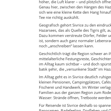
Im Alltag geht es in Sivrice deutlich ruhig
kleinen Pensionen, Campingplätzen, Cafés 
Fischerei und Handwerk. Im Winter verlag
Familien aus der ganzen Region zum Rode
Wasser: Strände öffnen, Tretboote werden p
Für Reisende ist Sivrice deshalb so spanne
Panoramen, Badefeeling, Dorfleben und O
Wanderung zu einem Aussichtspunkt mach
Uferpensionen den Sonnenuntergang beob
Resort zu sein.
Die Atmosphäre des Landkreises ist entspa
Richtwerte als starre Termine, und ein ku
Wetter, Fischfang und Fußball. Wer bereit i
Ort, der sich öffnet: mit einem Lächeln,
Ufer einfach wiederzukommen.
Ein lokales Sprichwort bringt diese Stimm
nicht die Zeit, sondern der Ausblick.“ Gena
Programmpunkte abhaken, sondern wieder