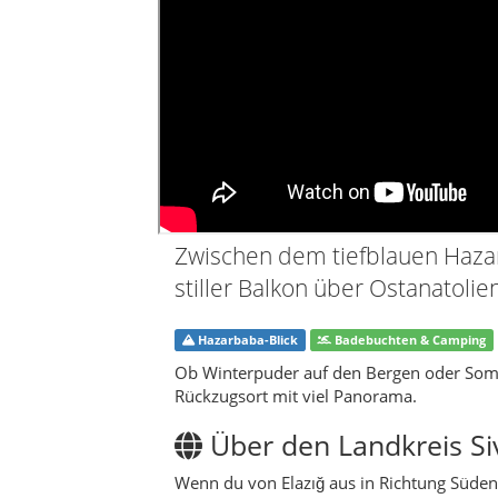
Hazarbaba-Blick
Badebuchten & Camping
Ob Winterpuder auf den Bergen oder Somme
Rückzugsort mit viel Panorama.
Über den Landkreis Si
Wenn du von Elazığ aus in Richtung Süden 
höher, die Luft klarer – und plötzlich öffn
Genau hier, zwischen den Hängen des Haza
sich wie eine kleine Kette den Hang hinau
Tee nie richtig auskühlt.
Geografisch gehört Sivrice zu den eindruc
Hazarsees, das als Quelle des Tigris gilt,
Dazu kommen verstreute Dörfer, Felder und
ist, sondern auch ganz normaler Lebensr
noch „anschreiben“ lassen kann.
Geschichtlich trägt die Region schwer an 
mittelalterliche Festungsreste, Geschicht
im Alltag kaum sichtbar – und doch spürst
batık şehir, die „versunkene Stadt“ im Ha