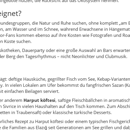
ay. In vielen Lokalen am Ufer bekommst du fangfrischen Sazan (K
it einfachen Beilagen serviert.
nter anderem
Harput köftesi
, saftige Fleischbällchen in aromatis
 in Sivrice in vielen Haushalten auf den Tisch kommen. Zum Absch
tten in Traubensaft) oder klassische türkische Desserts.
hrliches Rezept zu Harput köftesi oder einem typischen Fischgeri
e die Familien aus Elazığ seit Generationen am See grillen und da
sondern der Rahmen für alles andere. Der See erstreckt sich zwis
attes Grün im Frühling, trockene Goldtöne im Hochsommer, intens
m Ufer wachsen Pappeln und Kiefern, darüber ziehen Greifvöge
See hinauf zu Aussichtspunkten, zu kleinen Picknickplätzen im
er erleben sensationelle Sonnenaufgänge, wenn das erste Licht 
he in Rosa- und Orangetöne taucht.
en