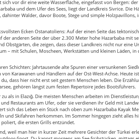
er zu als in Elazığ. Die meisten Menschen arbeiten im Dienstleistun
und Restaurants am Ufer, oder sie verdienen ihr Geld mit Landwi
ert sich das Leben ein Stück nach oben zum Hazarbaba Kayak Me
ln und Skifahren herkommen. Im Sommer hingegen zieht alles hi
oliert, die ersten Grills entzündet.
nd, weil man hier in kurzer Zeit mehrere Gesichter der Türkei erle
utdoor-Sport. Du kannst morgens am See frühstücken, mittags ei
en, nachmittags im warmen Wasser treiben und abends in einer
achten – immer mit dem Gefühl, eher bei Freunden als in ein
nnt, fast entschleunigt. Vieles läuft im eigenen Tempo, Verabre
rzer Stopp im Teegarten wird schnell zu einer halben Stunde Gesp
st, sich darauf einzulassen, erlebt Sivrice nicht nur als Panorama
 einem Glas Çay und manchmal mit der Einladung, beim nächsten G
ung gut auf den Punkt: „Burada zaman değil, manzara konuşur.“ – 
u das macht Sivrice so wertvoll für alle, die im Urlaub nicht nur
 ein bisschen zu sich selbst kommen wollen.