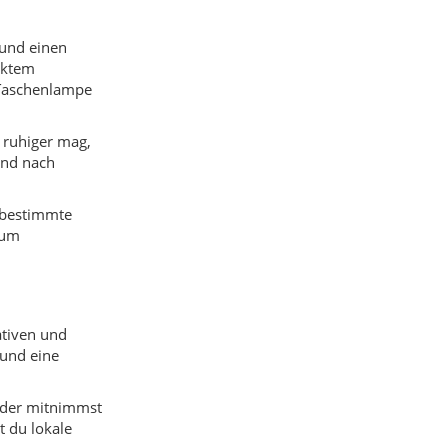
ativen und
und eine
ieder mitnimmst
t du lokale
Ende der Welt“
ten oder auf
dtrip-Reisende,
. Hier
n, Suppen,