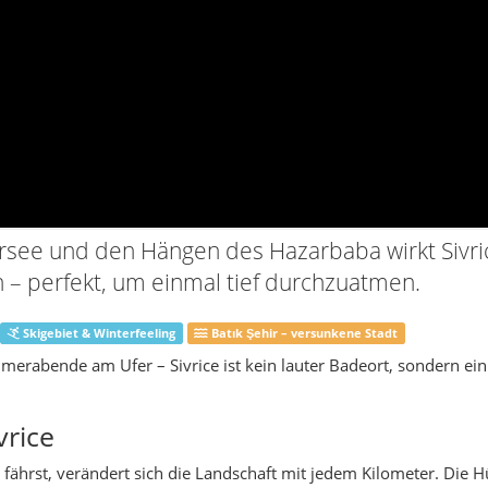
Skigebiet & Winterfeeling
Batık Şehir – versunkene Stadt
rabende am Ufer – Sivrice ist kein lauter Badeort, sondern ein 
vrice
fährst, verändert sich die Landschaft mit jedem Kilometer. Die 
et sich vor dir eine weite Wasserfläche, eingefasst von Bergen: de
rbaba und dem Ufer des Sees, liegt der Landkreis Sivrice. Die H
f, dahinter Wälder, davor Boote, Stege und simple Holzpavillons, 
ksvollsten Ecken Ostanatoliens: Auf der einen Seite das tektonisc
 auf der anderen Seite der über 2.300 Meter hohe Hazarbaba mit s
 Obstgärten, die zeigen, dass dieser Landkreis nicht nur eine U
aum – mit Schulen, Moscheen, Werkstätten und kleinen Läden, i
ihren Schichten: Jahrtausende alte Spuren einer versunkenen Sied
en von Karawanen und Händlern auf der Ost-West-Achse. Heute ist
 du, dass hier nicht erst seit gestern Menschen leben. Die Erzähl
zarsee, gehören längst zum festen Repertoire jedes Bootsführers.