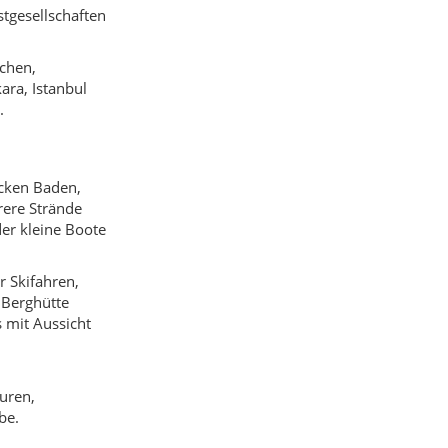
 Berghütte
 mit Aussicht
uren,
be.
 und einen
ektem
 Taschenlampe
 ruhiger mag,
und nach
 bestimmte
zum