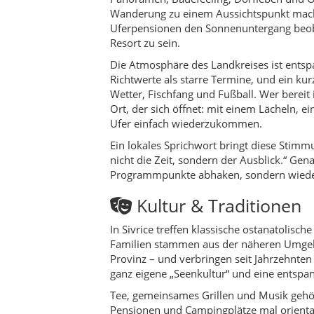
Kultur & Traditionen
In Sivrice treffen klassische ostanatolisch
Familien stammen aus der näheren Umgebu
Provinz – und verbringen seit Jahrzehnt
ganz eigene „Seenkultur“ und eine entspan
Tee, gemeinsames Grillen und Musik gehö
Pensionen und Campingplätze mal orientali
Hochzeiten werden in Sivrice gern im Som
zusammen, es wird getanzt, gegessen und b
Religiöse Feste wie Ramazan Bayramı und
gemeinsamem Essen und Besuchen auf den 
oder im Ausland leben, wieder in Sivrice –
Aktivitäten
Sivrice ist ein Traum für alle, die ihren 
Stand-up-Paddling, Tretboot fahren, gemü
und kleine Stege, von denen aus du direkt
zum Verleih an.
Wer höher hinaus möchte, nutzt die Lifte