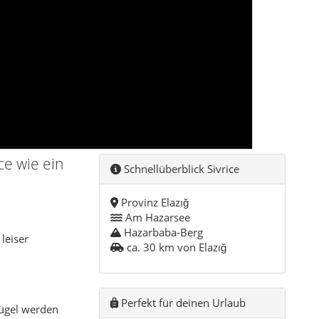
Am Hazarsee
Hazarbaba-Berg
leiser
ca. 30 km von Elazığ
Perfekt für deinen Urlaub
Hügel werden
r Hazarsee.
Camping & Pensionen
äuser ziehen
Baden & Bootstouren
in denen der
Wintersport am Hazarbaba
Top-Fotospots
he Becken des
einem Skigebiet.
rlaubskulisse
n denen man
Praktische Hinweise
Kartenzahlung nicht überall
lung im See,
Minibusse ab Elazığ
 vieles davon
Große Temperaturunterschiede
ungen über die
Mehrzeit für Wege einplanen