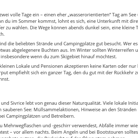
und Sivrice lebt von genau dieser Naturqualität. Viele lokale Initi
 sauberen See: Müllsammelaktionen, Hinweise an den Stränden 
bei Campingplätzen und Betreibern.
 du Mehrwegflaschen und -geschirr verwendest, Abfälle immer w
htest – vor allem nachts. Beim Angeln und bei Bootstouren solltes
 Angebote nutzen, die Rücksicht auf das Ökosystem nehmen.
eignet?
 Freundesgruppen, die Natur und Ruhe suchen, ohne komplett „am 
elen, am Wasser und im Schnee, während Erwachsene in Hängemat
oor-Fans kommen ebenso auf ihre Kosten wie Fotografen und Roa
en Küste suchen.
 Diskotheken, Dauerparty oder eine große Auswahl an Bars erwarten
r Berg den Tagesrhythmus – nicht Neonlichter und Clubmusik.
prägt: deftige Hausküche, gegrillter Fisch vom See, Kebap-Variante