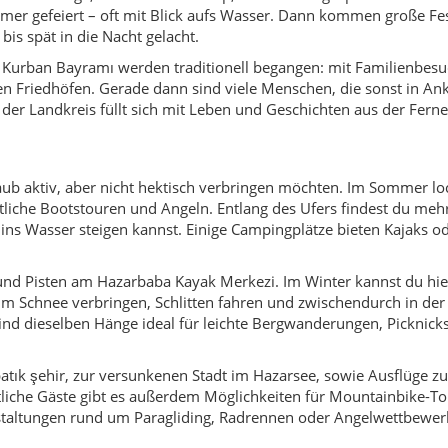
m Schnee verbringen, Schlitten fahren und zwischendurch in der
nd dieselben Hänge ideal für leichte Bergwanderungen, Picknicks
ık şehir, zur versunkenen Stadt im Hazarsee, sowie Ausflüge zu
liche Gäste gibt es außerdem Möglichkeiten für Mountainbike-To
nstaltungen rund um Paragliding, Radrennen oder Angelwettbewer
 zwei volle Tage ein – einen eher „wasserorientierten“ Tag am See
nn du im Sommer kommst, lohnt es sich, eine Unterkunft mit dir
er zu wählen. Die Wege können abends dunkel sein, eine kleine
ch.
nd die beliebten Strände und Campingplätze gut besucht. Wer es
etwas abgelegenere Buchten aus. Im Winter sollten Winterreifen 
, insbesondere wenn du zum Skigebiet hinauf möchtest.
kleinen Lokale und Pensionen akzeptieren keine Karten oder nur
rput empfiehlt sich ein ganzer Tag, den du gut mit der Rückkehr 
nnst.