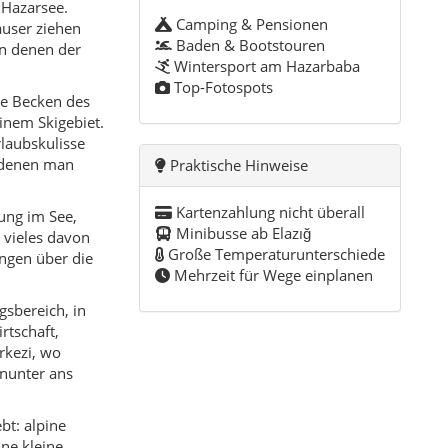
gsbereich, in
rtschaft,
rkezi, wo
nunter ans
bt: alpine
ne kleine
 der
em anonymen
dungen sind eher
räch über
, sondern als
rillabend am
„Hier spricht