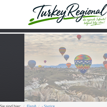
Sie sind hier:
Elazığ
- Sivrice
Home
Turkiye
Über uns
Video
Sivrice – Ruhe 
Song: „Sivrice – Zwisch
Ein moderner Urlaubsschlager über Sivrice 