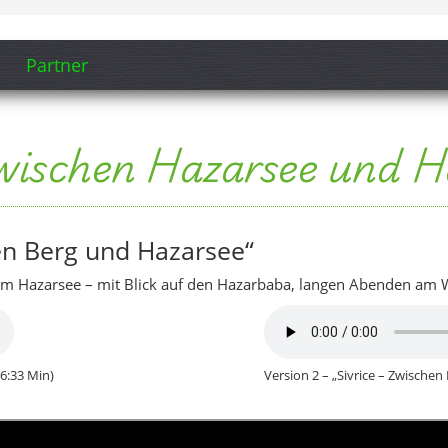
(6:33 Min)
Version 2 – „Sivrice – Zwischen
see und den Hängen des Hazarbaba wirkt Sivric
en – perfekt, um einmal tief durchzuatmen.