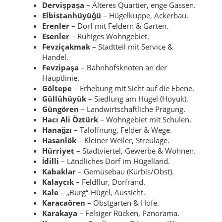
Dervişpaşa
– Älteres Quartier, enge Gassen.
Elbistanhüyüğü
– Hügelkuppe, Ackerbau.
Erenler
– Dorf mit Feldern & Gärten.
Esenler
– Ruhiges Wohngebiet.
Fevziçakmak
– Stadtteil mit Service &
Handel.
Fevzipaşa
– Bahnhofsknoten an der
Hauptlinie.
Göltepe
– Erhebung mit Sicht auf die Ebene.
Güllühüyük
– Siedlung am Hügel (Höyük).
Güngören
– Landwirtschaftliche Prägung.
Hacı Ali Öztürk
– Wohngebiet mit Schulen.
Hanağzı
– Talöffnung, Felder & Wege.
Hasanlök
– Kleiner Weiler, Streulage.
Hürriyet
– Stadtviertel, Gewerbe & Wohnen.
İdilli
– Ländliches Dorf im Hügelland.
Kabaklar
– Gemüsebau (Kürbis/Obst).
Kalaycık
– Feldflur, Dorfrand.
Kale
– „Burg“-Hügel, Aussicht.
Karacaören
– Obstgärten & Höfe.
Karakaya
– Felsiger Rücken, Panorama.