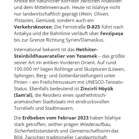
Antike ein natürlicher Korridor zwischen Anatolien
und dem Mittelmeerraum. Heute ist İslahiye nicht
nur landwirtschaftlich geprägt (
Wein, Oliven,
Pistazien, Gemüse
), sondern auch ein
Verkehrsknoten
: Die Fernstraße
D-825
führt nach
Antakya und die Bahnlinie verläuft über
Fevzipaşa
bis zur Grenze Richtung Syrien/Damaskus.
International bekannt ist das
Hethiter-
Steinbildhaueratelier von Yesemek
– das größte
seiner Art im antiken Vorderen Orient. Auf rund
100.000 m² liegen Rohlinge und Skulpturen (Löwen,
Sphingen, Berg- und Götterdarstellungen) unter
Pinien – ein Freilichtmuseum mit UNESCO-Tentativ-
Status. Ebenfalls bedeutend ist
Zincirli Höyük
(Sam’al)
, die Residenz eines späthethitisch-
aramäischen Stadtstaats mit eindrucksvollen
Torreliefs und Stadtmauern.
Die
Erdbeben vom Februar 2023
haben İslahiye
stark getroffen; seither prägen
Wiederaufbau,
Sicherheitsstandards
und
Gemeinschaftssinn
das
Bild. Zwischen traditioneller Landwirtschaft,