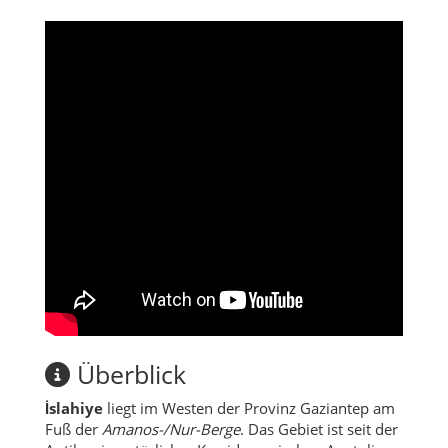
Überblick
İslahiye
liegt im Westen der Provinz Gaziantep am
Fuß der
Amanos-/Nur-Berge
. Das Gebiet ist seit der