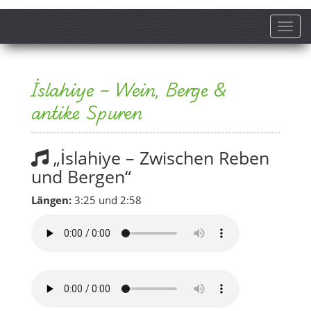
Toggl
İslahiye – Wein, Berge &
antike Spuren
„İslahiye – Zwischen Reben
und Bergen“
Längen:
3:25 und 2:58