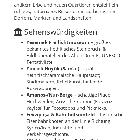
antikem Erbe und neuen Quartieren entsteht ein
ruhiges, naturnahes Reiseziel mit authentischen
Dörfern, Märkten und Landschaften.
Sehenswürdigkeiten
Yesemek Freilichtmuseum
– größtes
bekanntes hethitisches Steinbruch- &
Bildhaueratelier des Alten Orients; UNESCO-
Tentativliste.
Zincirli Höyük (Sam’al)
– spät-
hethitisch/aramäische Hauptstadt;
Stadtmauern, Reliefkunst, laufende
Ausgrabungen.
Amanos-/Nur-Berge
– schattige Pfade,
Hochweiden, Aussichtskämme (Karagöz
Yaylası) für Fotostopps und Picknicks.
Fevzipaşa & Bahnhofsumfeld
– historischer
Eisenbahnknoten an der Linie Richtung
Syrien/Iran; Industrie- und
Verkehrsgeschichte.