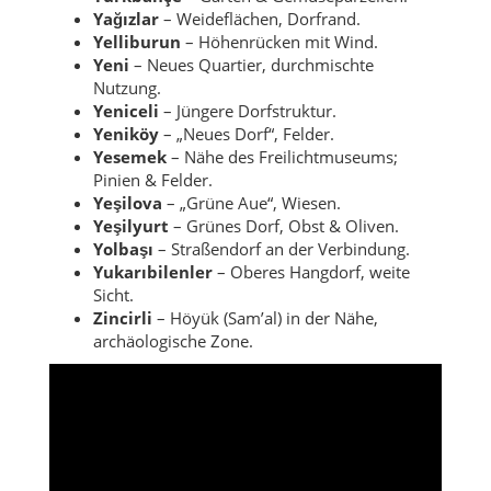
Yağızlar
– Weideflächen, Dorfrand.
Yelliburun
– Höhenrücken mit Wind.
Yeni
– Neues Quartier, durchmischte
Nutzung.
Yeniceli
– Jüngere Dorfstruktur.
Yeniköy
– „Neues Dorf“, Felder.
Yesemek
– Nähe des Freilichtmuseums;
Pinien & Felder.
Yeşilova
– „Grüne Aue“, Wiesen.
Yeşilyurt
– Grünes Dorf, Obst & Oliven.
Yolbaşı
– Straßendorf an der Verbindung.
Yukarıbilenler
– Oberes Hangdorf, weite
Sicht.
Zincirli
– Höyük (Sam’al) in der Nähe,
archäologische Zone.