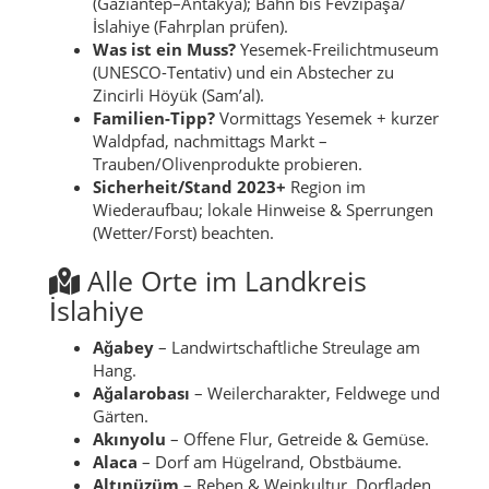
(Gaziantep–Antakya); Bahn bis Fevzipaşa/
İslahiye (Fahrplan prüfen).
Was ist ein Muss?
Yesemek-Freilichtmuseum
(UNESCO-Tentativ) und ein Abstecher zu
Zincirli Höyük (Sam’al).
Familien-Tipp?
Vormittags Yesemek + kurzer
Waldpfad, nachmittags Markt –
Trauben/Olivenprodukte probieren.
Sicherheit/Stand 2023+
Region im
Wiederaufbau; lokale Hinweise & Sperrungen
(Wetter/Forst) beachten.
Alle Orte im Landkreis
İslahiye
Ağabey
– Landwirtschaftliche Streulage am
Hang.
Ağalarobası
– Weilercharakter, Feldwege und
Gärten.
Akınyolu
– Offene Flur, Getreide & Gemüse.
Alaca
– Dorf am Hügelrand, Obstbäume.
Altınüzüm
– Reben & Weinkultur, Dorfladen