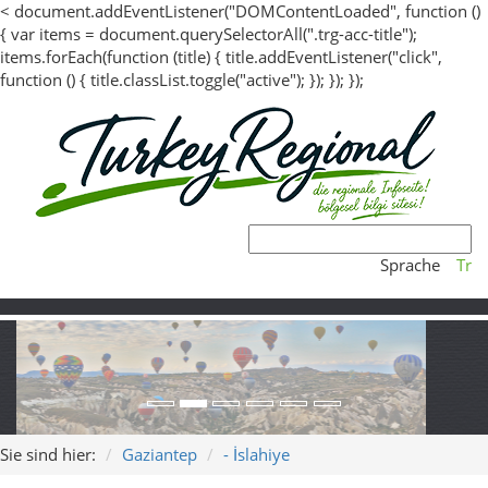
<
document.addEventListener("DOMContentLoaded", function ()
{ var items = document.querySelectorAll(".trg-acc-title");
items.forEach(function (title) { title.addEventListener("click",
function () { title.classList.toggle("active"); }); }); });
Sprache
Tr
Sie sind hier:
Gaziantep
- İslahiye