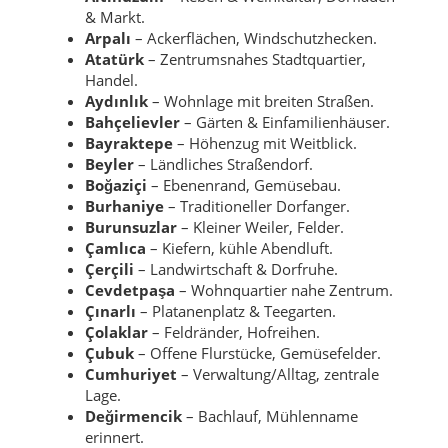
& Markt.
Arpalı
– Ackerflächen, Windschutzhecken.
Atatürk
– Zentrumsnahes Stadtquartier,
Handel.
Aydınlık
– Wohnlage mit breiten Straßen.
Bahçelievler
– Gärten & Einfamilienhäuser.
Bayraktepe
– Höhenzug mit Weitblick.
Beyler
– Ländliches Straßendorf.
Boğaziçi
– Ebenenrand, Gemüsebau.
Burhaniye
– Traditioneller Dorfanger.
Burunsuzlar
– Kleiner Weiler, Felder.
Çamlıca
– Kiefern, kühle Abendluft.
Çerçili
– Landwirtschaft & Dorfruhe.
Cevdetpaşa
– Wohnquartier nahe Zentrum.
Çınarlı
– Platanenplatz & Teegarten.
Çolaklar
– Feldränder, Hofreihen.
Çubuk
– Offene Flurstücke, Gemüsefelder.
Cumhuriyet
– Verwaltung/Alltag, zentrale
Lage.
Değirmencik
– Bachlauf, Mühlenname
erinnert.