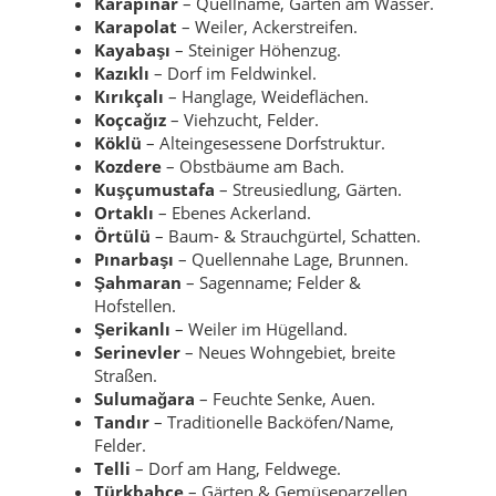
Karapınar
– Quellname, Gärten am Wasser.
Karapolat
– Weiler, Ackerstreifen.
Kayabaşı
– Steiniger Höhenzug.
Kazıklı
– Dorf im Feldwinkel.
Kırıkçalı
– Hanglage, Weideflächen.
Koçcağız
– Viehzucht, Felder.
Köklü
– Alteingesessene Dorfstruktur.
Kozdere
– Obstbäume am Bach.
Kuşçumustafa
– Streusiedlung, Gärten.
Ortaklı
– Ebenes Ackerland.
Örtülü
– Baum- & Strauchgürtel, Schatten.
Pınarbaşı
– Quellennahe Lage, Brunnen.
Şahmaran
– Sagenname; Felder &
Hofstellen.
Şerikanlı
– Weiler im Hügelland.
Serinevler
– Neues Wohngebiet, breite
Straßen.
Sulumağara
– Feuchte Senke, Auen.
Tandır
– Traditionelle Backöfen/Name,
Felder.
Telli
– Dorf am Hang, Feldwege.
Türkbahçe
– Gärten & Gemüseparzellen.